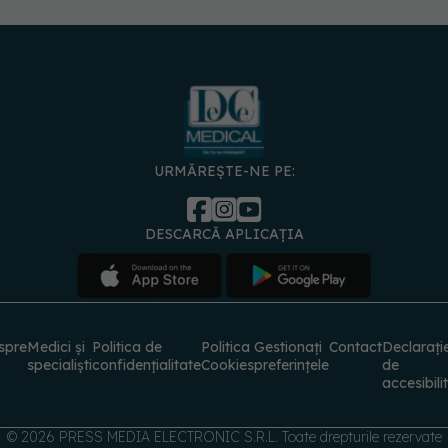
URMĂREȘTE-NE PE:
DESCARCĂ APLICAȚIA
spre
Medici și
Politica de
Politica
Gestionați
Contact
Declarați
specialiști
confidențialitate
Cookies
preferințele
de
accesibili
© 2026 PRESS MEDIA ELECTRONIC S.R.L. Toate drepturile rezervate