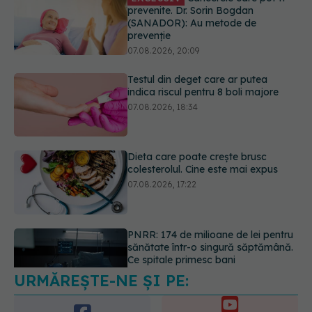
Testul din deget care ar putea
indica riscul pentru 8 boli majore
07.08.2026, 18:34
Dieta care poate crește brusc
colesterolul. Cine este mai expus
07.08.2026, 17:22
PNRR: 174 de milioane de lei pentru
sănătate într-o singură săptămână.
Ce spitale primesc bani
07.08.2026, 16:41
URMĂREȘTE-NE ȘI PE:
Ce spune culoarea ta preferată
despre vârsta pe care o ai. Care
este "codul cromatic" al generațiilor
6560
07.08.2026, 21:29
URMĂRITORI
ABONAȚI