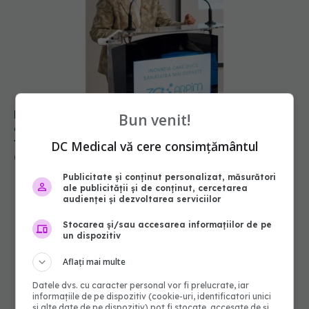
Pacienții români, blocați la „semaforul”
administrativ. Cât mai așteaptă România
tratamentele inovatoare deja aprobate în
Europa
05 aug 2026, 12:33
Bun venit!
DC Medical vă cere consimțământul
Publicitate și conținut personalizat, măsurători
ale publicității și de conținut, cercetarea
audienței și dezvoltarea serviciilor
Stocarea și/sau accesarea informațiilor de pe
un dispozitiv
Aflați mai multe
Datele dvs. cu caracter personal vor fi prelucrate, iar
informațiile de pe dispozitiv (cookie-uri, identificatori unici
și alte date de pe dispozitiv) pot fi stocate, accesate de și