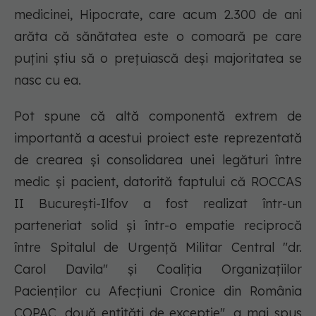
medicinei, Hipocrate, care acum 2.300 de ani
arăta că
sănătatea este o comoară pe care
puțini știu să o prețuiască deși majoritatea se
nasc cu ea.
Pot spune că altă componentă extrem de
importantă a acestui proiect este reprezentată
de crearea și consolidarea unei legături între
medic și pacient, datorită faptului că ROCCAS
II București-Ilfov a fost realizat într-un
parteneriat solid și într-o empatie reciprocă
între Spitalul de Urgență Militar Central "dr.
Carol Davila" și Coaliția Organizațiilor
Pacienților cu Afecțiuni Cronice din România
COPAC, două entități de excepție", a mai spus