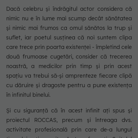
Dacă celebru și îndrăgitul actor considera că
nimic nu e în lume mai scump decât sănătatea
și nimic mai frumos ca omul sănătos la trup și
suflet,
iar poetul susținea că
noi suntem clipa
care trece prin poarta existenței -
împletind cele
două frumoase cugetări, consider că trecerea
noastră, a medicilor prin timp și prin acest
spațiu va trebui să-și amprenteze fiecare clipă
cu dăruire și dragoste pentru a pune existența
în infinitul binelui.
Și cu siguranță că în acest infinit ați spus și
proiectul ROCCAS, precum și întreaga dvs.
activitate profesională prin care de-a lungul