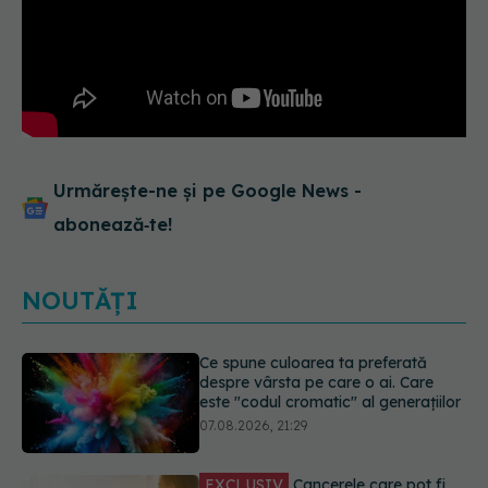
Urmărește-ne și pe Google News -
abonează‑te!
NOUTĂȚI
EXCLUSIV
Cancerele care pot fi
prevenite. Dr. Sorin Bogdan
(SANADOR): Au metode de
prevenție
07.08.2026, 20:09