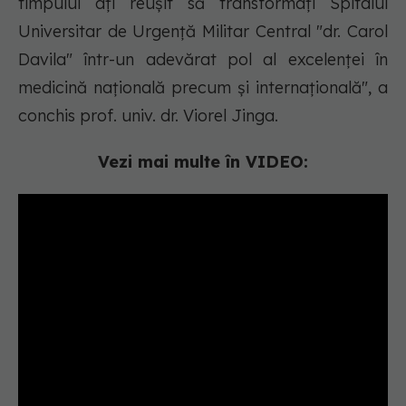
timpului ați reușit să transformați Spitalul
Universitar de Urgență Militar Central "dr. Carol
Davila" într-un adevărat pol al excelenței în
medicină națională precum și internațională", a
conchis prof. univ. dr. Viorel Jinga.
Vezi mai multe în VIDEO: