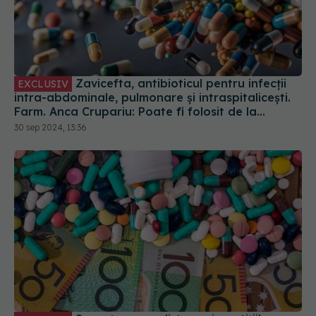
Zavicefta, antibioticul pentru infecții
EXCLUSIV
intra-abdominale, pulmonare și intraspitalicești.
Farm. Anca Crupariu: Poate fi folosit de la
naștere
30 sep 2024, 13:36
Suprataxarea distruge investițiile
EXCLUSIV