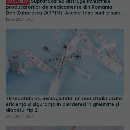
producătorilor de medicamente din România.
Dan Zaharescu (ARPIM): Aceste taxe sunt o sursă
de venit pentru sistemul sanitar
12 noi 2024, 19:17
Tirzepatida vs. Semaglutida: un nou studiu arată
eficiența și siguranța în pierderea în greutate și
diabetul tip 2
29 iul 2024, 13:25