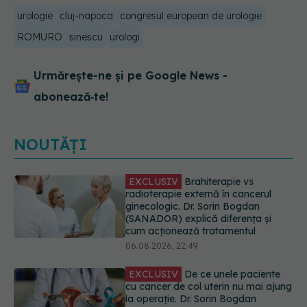
urologie
cluj-napoca
congresul european de urologie
ROMURO
sinescu
urologi
Urmărește-ne și pe Google News -
abonează‑te!
NOUTĂȚI
EXCLUSIV
De ce unele paciente
cu cancer de col uterin nu mai ajung
la operație. Dr. Sorin Bogdan
(SANADOR): Intervenția
chirurgicală, doar în situații
particulare
06.08.2026, 20:45
Alertă în Europa după un nou caz