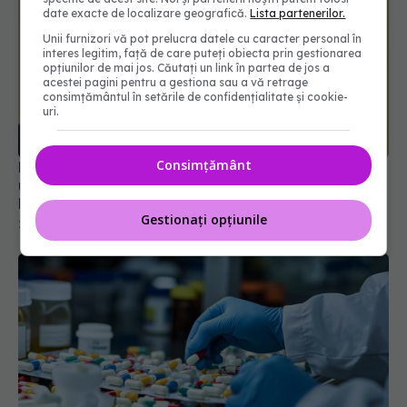
date exacte de localizare geografică.
Lista partenerilor.
Unii furnizori vă pot prelucra datele cu caracter personal în
interes legitim, față de care puteți obiecta prin gestionarea
opțiunilor de mai jos. Căutați un link în partea de jos a
acestei pagini pentru a gestiona sau a vă retrage
consimțământul în setările de confidențialitate și cookie-
uri.
EMA și OMS: Paracetamolul rămâne sigur pentru
utilizarea în sarcină, nu există dovezi privind
Consimțământ
legătura cu autismul
25 sep 2025, 09:05
Gestionați opțiunile