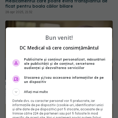
28 apr 2025, 21:32
Bun venit!
DC Medical vă cere consimțământul
Publicitate și conținut personalizat, măsurători
ale publicității și de conținut, cercetarea
audienței și dezvoltarea serviciilor
Proteinele microscopice, noua descoperire în
Stocarea și/sau accesarea informațiilor de pe
un dispozitiv
domeniul vaccinurilor anti-cancer
17 iul 2024, 20:03
Aflați mai multe
Datele dvs. cu caracter personal vor fi prelucrate, iar
informațiile de pe dispozitiv (cookie-uri, identificatori unici
și alte date de pe dispozitiv) pot fi stocate, accesate de și
trimise către 224 de parteneri sau pot fi folosite în mod
specific de acest site. Noi și partenerii noștri putem folosi