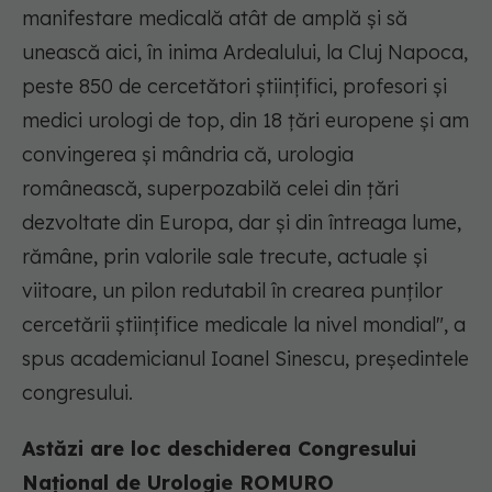
manifestare medicală atât de amplă şi să
unească aici, în inima Ardealului, la Cluj Napoca,
peste 850 de cercetători ştiinţifici, profesori şi
medici urologi de top, din 18 ţări europene şi am
convingerea şi mândria că, urologia
românească, superpozabilă celei din ţări
dezvoltate din Europa, dar şi din întreaga lume,
rămâne, prin valorile sale trecute, actuale şi
viitoare, un pilon redutabil în crearea punţilor
cercetării ştiinţifice medicale la nivel mondial", a
spus academicianul Ioanel Sinescu, președintele
congresului.
Astăzi are loc deschiderea Congresului
Național de Urologie ROMURO