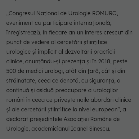
„Congresul Naţional de Urologie ROMURO,
eveniment cu participare internaţională,
înregistrează, în fiecare an un interes crescut din
punct de vedere al cercetării ştiinţifice
urologice şi implicit al dezvoltării practicii
clinice, anunţându-şi prezenţa şi în 2018, peste
500 de medici urologi, atât din ţară, cât şi din
străinătate, ceea ce denotă, cu siguranţă, o
continuă şi asiduă preocupare a urologilor
români în ceea ce priveşte noile abordări clinice
şi ale cercetării ştiinţifice la nivel european", a
declarat preşedintele Asociaţiei Române de
Urologie, academicianul Ioanel Sinescu.