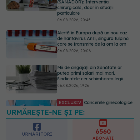
de hantavirus Anzi, singura tulpină
care se transmite de la om la om
06.08.2026, 20:06
Mii de angajați din Sănătate ar
putea primi salarii mai mari.
Sindicatele cer schimbarea legii
06.08.2026, 19:26
EXCLUSIV
Cancerele ginecologice
care pot fi tratate fără operație. Dr.
Sorin Bogdan (SANADOR): Chirurgia
este indicată doar punctual, pentru
anumite categorii de paciente
06.08.2026, 19:05
URMĂREȘTE-NE ȘI PE:
EXCLUSIV
Brahiterapie vs
radioterapie externă în cancerul
ginecologic. Dr. Sorin Bogdan
6560
(SANADOR) explică diferența și
URMĂRITORI
cum acționează tratamentul
ABONAȚI
06.08.2026, 22:49