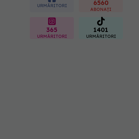
"codul cromatic" al
6560
URMĂRITORI
generațiilor
ABONAȚI
07.08.2026, 21:29
365
1401
URMĂRITORI
URMĂRITORI