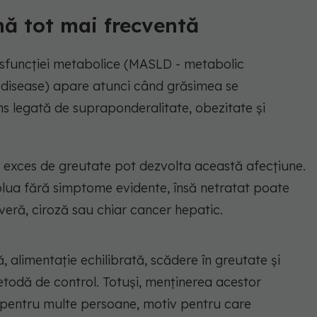
mă tot mai frecventă
isfuncției metabolice (MASLD - metabolic
r disease) apare atunci când grăsimea se
âns legată de supraponderalitate, obezitate și
 exces de greutate pot dezvolta această afecțiune.
volua fără simptome evidente, însă netratat poate
veră, ciroză sau chiar cancer hepatic.
ă, alimentație echilibrată, scădere în greutate și
etodă de control. Totuși, menținerea acestor
ă pentru multe persoane, motiv pentru care