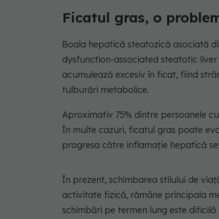
Ficatul gras, o proble
Boala hepatică steatozică asociată d
dysfunction-associated steatotic live
acumulează excesiv în ficat, fiind str
tulburări metabolice.
Aproximativ 75% dintre persoanele cu
În multe cazuri, ficatul gras poate e
progresa către inflamație hepatică se
În prezent, schimbarea stilului de viaț
activitate fizică, rămâne principala m
schimbări pe termen lung este dificil