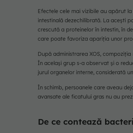
Efectele cele mai vizibile au apărut l
intestinală dezechilibrată. La acești p
crescută a proteinelor în intestin, în 
care poate favoriza apariția unor pr
După administrarea XOS, compoziția mi
În același grup s-a observat și o redu
jurul organelor interne, considerată u
În schimb, persoanele care aveau deja
avansate ale ficatului gras nu au prez
De ce contează bacterii