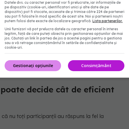
Datele dvs. cu caracter personal vor fi prelucrate, iar informațiile de
a cu XOS a redus nivelurile unor metaboliți produși
pe dispozitiv (cookie-uri, identificatori unici și alte date de pe
dispozitiv) pot fi stocate, accesate de și trimise către 224 de parteneri
or. Acești compuși au fost asociați anterior cu
sau pot fi folosite în mod specific de acest site. Noi și partenerii noștri
putem folosi date exacte de localizare geografică.
Lista partenerilor.
risc mai mare de dezechilibre metabolice.
Unii furnizori vă pot prelucra datele cu caracter personal în interes
legitim, față de care puteți obiecta prin gestionarea opțiunilor de mai
nci când este aplicat grupului potrivit de
jos. Căutați un link în partea de jos a acestei pagini pentru a gestiona
sau a vă retrage consimțământul în setările de confidențialitate și
ul fermentației intestinale, reduce producția de
cookie-uri.
tatea ficatului”, a explicat Jukka Hintikka, primul
oral la Universitatea din Finlanda de Est.
Gestionați opțiunile
Consimțământ
 poate decide cât de eficient
că nu toți participanții au răspuns la fel la