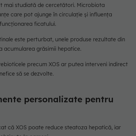
tot mai studiată de cercetători. Microbiota
e care pot ajunge în circulație și influența
funcționarea ficatului.
stinale este perturbat, unele produse rezultate din
la acumularea grăsimii hepatice.
prebioticele precum XOS ar putea interveni indirect
nefice să se dezvolte.
mente personalizate pentru
icat că XOS poate reduce steatoza hepatică, iar