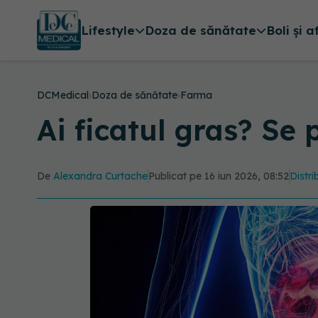
Lifestyle
Doza de sănătate
Boli și a
DCMedical
›
Doza de sănătate
›
Farma
Ai ficatul gras? Se
De
Alexandra Curtache
Publicat pe 16 iun 2026, 08:52
Distri