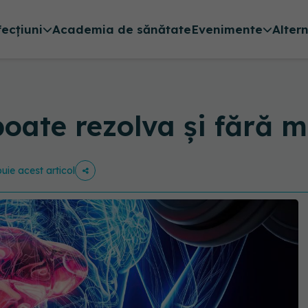
fecțiuni
Academia de sănătate
Evenimente
Alter
 poate rezolva și fără
buie acest articol