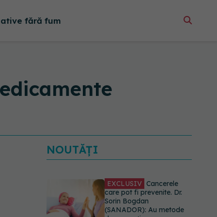
native fără fum
 medicamente
NOUTĂȚI
EXCLUSIV
Cancerele
care pot fi prevenite. Dr.
Sorin Bogdan
(SANADOR): Au metode