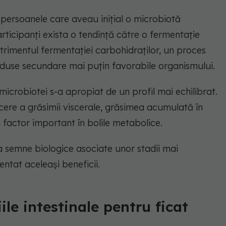
a persoanele care aveau inițial o microbiotă
articipanți exista o tendință către o fermentație
detrimentul fermentației carbohidraților, un proces
oduse secundare mai puțin favorabile organismului.
crobiotei s-a apropiat de un profil mai echilibrat.
cere a grăsimii viscerale, grăsimea acumulată în
n factor important în bolile metabolice.
 semne biologice asociate unor stadii mai
entat aceleași beneficii.
le intestinale pentru ficat