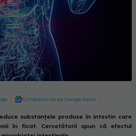
ogle
Urmărește-ne pe Google News
educe substanțele produse în intestin care
ii în ficat. Cercetătorii spun că efectul
 microbiotei intestinale.