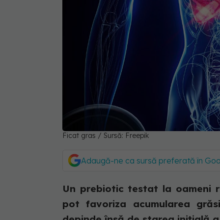
Ficat gras / Sursă: Freepik
Adaugă-ne ca sursă preferată în Go
Un prebiotic testat la oameni r
pot favoriza acumularea grăsim
depinde însă de starea inițială a