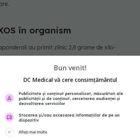
are.
XOS în organism
ponderali au primit zilnic 2,8 grame de xilo-
Bun venit!
elor. Spre deosebire de nutrienții obișnuiți, aceste
DC Medical vă cere consimțământul
digestive umane. Ele ajung în colon, unde devin
ce din intestin.
Publicitate și conținut personalizat, măsurători ale
publicității și de conținut, cercetarea audienței și
dezvoltarea serviciilor
grăsime din ficat înainte și după perioada de
Stocarea și/sau accesarea informațiilor de pe un
 imagistica prin rezonanță magnetică (RMN).
dispozitiv
Aflați mai multe