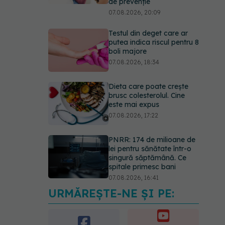
de prevenție
07.08.2026, 20:09
Testul din deget care ar
putea indica riscul pentru 8
boli majore
07.08.2026, 18:34
Dieta care poate crește
brusc colesterolul. Cine
este mai expus
07.08.2026, 17:22
PNRR: 174 de milioane de
lei pentru sănătate într-o
singură săptămână. Ce
spitale primesc bani
07.08.2026, 16:41
URMĂREȘTE-NE ȘI PE:
Ce spune culoarea ta
preferată despre vârsta
pe care o ai. Care este