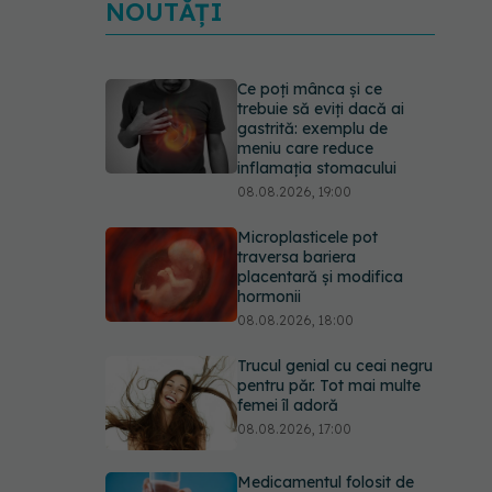
NOUTĂȚI
Ce poți mânca și ce
trebuie să eviți dacă ai
gastrită: exemplu de
meniu care reduce
inflamația stomacului
08.08.2026, 19:00
Microplasticele pot
traversa bariera
placentară și modifica
hormonii
08.08.2026, 18:00
Trucul genial cu ceai negru
pentru păr. Tot mai multe
femei îl adoră
08.08.2026, 17:00
Medicamentul folosit de