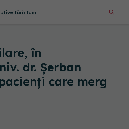
native fără fum
are, în
niv. dr. Şerban
 pacienţi care merg