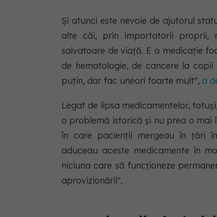
Şi atunci este nevoie de ajutorul stat
alte căi, prin importatorii proprii,
salvatoare de viaţă. E o medicaţie fo
de hematologie, de cancere la copii
puţin, dar fac uneori foarte mult",
a d
Legat de lipsa medicamentelor, totuşi,
o problemă istorică şi nu prea o mai î
în care pacienţii mergeau în ţări în
aduceau aceste medicamente în mod 
niciuna care să funcţioneze permanen
aprovizionării".