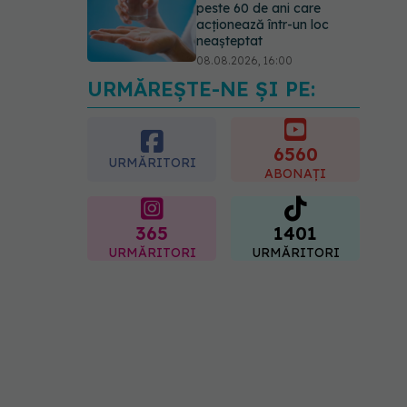
peste 60 de ani care
acționează într-un loc
neașteptat
08.08.2026, 16:00
URMĂREȘTE-NE ȘI PE:
Transpirații nocturne:
semnul ignorat care poate
ascunde probleme
serioase de sănătate
6560
URMĂRITORI
08.08.2026, 20:00
ABONAȚI
365
1401
URMĂRITORI
URMĂRITORI