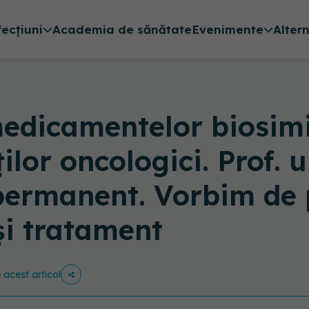
fecțiuni
Academia de sănătate
Evenimente
Alter
edicamentelor biosimil
lor oncologici. Prof. u
 permanent. Vorbim de
şi tratament
e acest articol