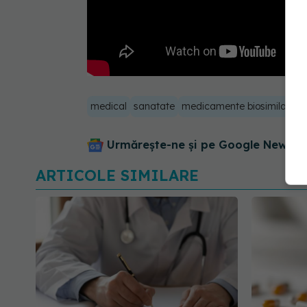
medical
sanatate
medicamente biosimilare
Urmărește-ne și pe Google News - 
ARTICOLE SIMILARE