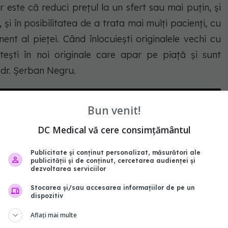
r este că reduci preţul la un sfert sau mai puţin, şi
 şi în posibilitatea de a trata mai mulţi pacienţi, cu
ent al pieţei. Când înlocuieşti originalele vechi cu
esteşti în noi originale care apar pe piaţă şi sunt
 dr. Şerban Negru.
Bun venit!
DC Medical vă cere consimțământul
Publicitate și conținut personalizat, măsurători ale
publicității și de conținut, cercetarea audienței și
dezvoltarea serviciilor
Stocarea și/sau accesarea informațiilor de pe un
dispozitiv
Aflați mai multe