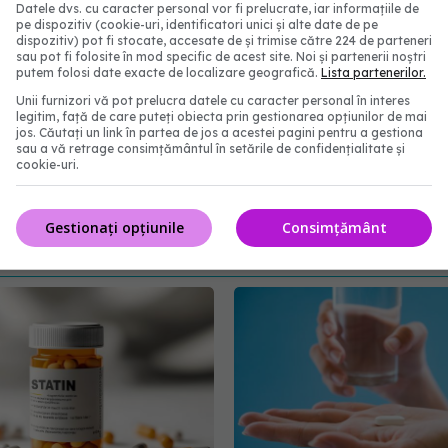
Datele dvs. cu caracter personal vor fi prelucrate, iar informațiile de
pe dispozitiv (cookie-uri, identificatori unici și alte date de pe
dispozitiv) pot fi stocate, accesate de și trimise către 224 de parteneri
sau pot fi folosite în mod specific de acest site. Noi și partenerii noștri
putem folosi date exacte de localizare geografică.
Lista partenerilor.
Unii furnizori vă pot prelucra datele cu caracter personal în interes
legitim, față de care puteți obiecta prin gestionarea opțiunilor de mai
jos. Căutați un link în partea de jos a acestei pagini pentru a gestiona
sau a vă retrage consimțământul în setările de confidențialitate și
serban negru
cookie-uri.
abonează‑te!
Gestionați opțiunile
Consimțământ