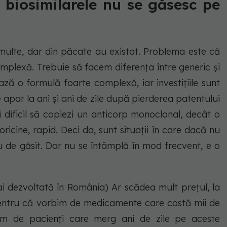
i biosimilarele nu se găsesc pe
 multe, dar din păcate au existat. Problema este că
omplexă. Trebuie să facem diferenţa între generic şi
iază o formulă foarte complexă, iar investiţiile sunt
e apar la ani şi ani de zile după pierderea patentului
 dificil să copiezi un anticorp monoclonal, decât o
icine, rapid. Deci da, sunt situaţii în care dacă nu
reu de găsit. Dar nu se întâmplă în mod frecvent, e o
mai dezvoltată în România) Ar scădea mult preţul, la
entru că vorbim de medicamente care costă mii de
im de pacienţi care merg ani de zile pe aceste