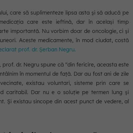
ului, care să suplimenteze lipsa asta şi să aducă pe
 medicaţia care este ieftină, dar în acelaşi timp
arte importantă. Nu vorbim doar de oncologie, ci şi
 uneori. Aceste medicamente, în mod ciudat, costă
eclarat prof. dr. Şerban Negru.
 prof. dr. Negru spune că "din fericire, aceasta este
ntâlnim în momentul de faţă. Dar au fost ani de zile
vecinate, existau voluntari, sisteme prin care se
caritabil. Dar nu e o soluţie pe termen lung şi
t. Şi existau sincope din acest punct de vedere, al