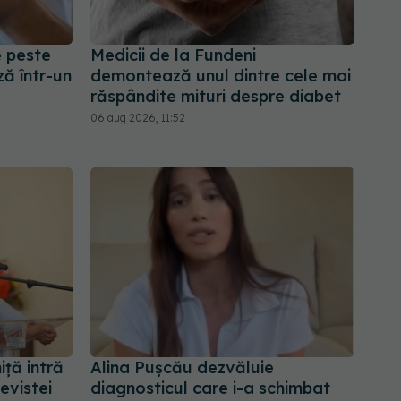
e peste
Medicii de la Fundeni
ă într-un
demontează unul dintre cele mai
răspândite mituri despre diabet
06 aug 2026, 11:52
iță intră
Alina Pușcău dezvăluie
revistei
diagnosticul care i-a schimbat