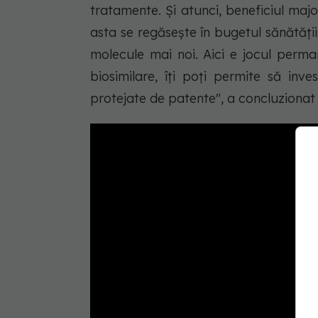
tratamente. Şi atunci, beneficiul majo
asta se regăseşte în bugetul sănătăţii,
molecule mai noi. Aici e jocul perman
biosimilare, îţi poţi permite să inv
protejate de patente", a concluzionat