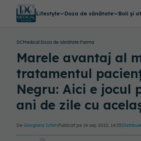
Lifestyle
Doza de sănătate
Boli și a
DCMedical
›
Doza de sănătate
›
Farma
Marele avantaj al m
tratamentul pacienţi
Negru: Aici e jocul
ani de zile cu acela
De
Giorgiana Ichim
Publicat pe 14 sep 2023, 14:35
Distribui