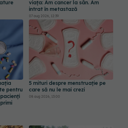
Nature
viața: Am cancer la sân. Am
intrat în metastază
07 aug 2026, 12:39
nația
5 mituri despre menstruație pe
te pentru
care să nu le mai crezi
 pacienți
08 aug 2026, 13:00
primi