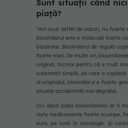
Sunt situaţii când nic
piaţă?
"Am avut astfel de cazuri, nu foarte
biosimilarul este o moleculă foarte c
biosimilar. Biosimilarul de regulă cop
foarte mari. De multe ori, biosimilarel
original, tocmai pentru că e mult mai
substanţă simplă, pe care o copiază or
ai originalul, biosimilarul e foarte g
situaţie accidentală mai degrabă.
(n.r. dacă piaţa biosimilarelor ar fi 
nişte medicamente foarte scumpe. P
euro pe lună în oncologie. Şi vorb