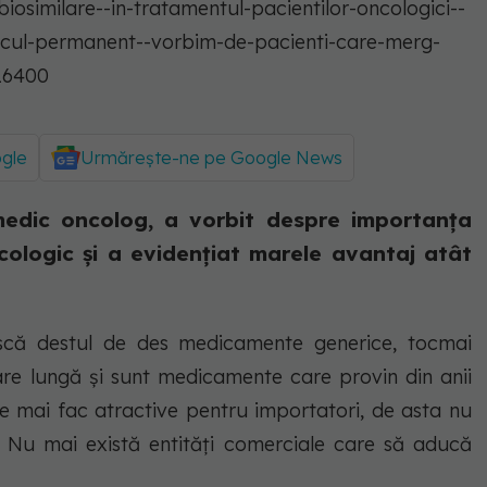
ogle
Urmărește-ne pe Google News
medic oncolog, a vorbit despre importanţa
ncologic şi a evidenţiat marele avantaj atât
ască destul de des medicamente generice, tocmai
re lungă şi sunt medicamente care provin din anii
 le mai fac atractive pentru importatori, de asta nu
. Nu mai există entităţi comerciale care să aducă