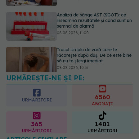
Trucul simplu de vară care te
răcorește după duș. De ce este bine
să nu te ștergi imediat
08.08.2026, 10:37
URMĂREȘTE-NE ȘI PE:
Bacteria din intestin care a crescut
forța musculară cu 30%
08.08.2026, 14:00
6560
URMĂRITORI
ABONAȚI
365
1401
URMĂRITORI
URMĂRITORI
ARTICOLE SIMILARE
Dupixent, tratamentul aprobat de Comisia
Europeană pentru BPOC