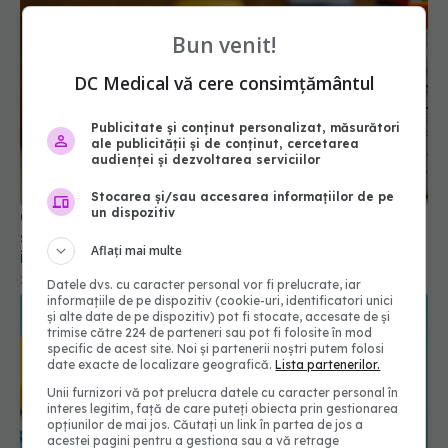
Bun venit!
DC Medical vă cere consimțământul
Combinațiile de vitamine și minerale necesare în
Publicitate și conținut personalizat, măsurători
sezonul rece. Farm. Flavia Crișan: Susțin sistemul
ale publicității și de conținut, cercetarea
audienței și dezvoltarea serviciilor
imunitar și sănătatea generală
27 oct 2024, 19:01
Stocarea și/sau accesarea informațiilor de pe
un dispozitiv
Aflați mai multe
Datele dvs. cu caracter personal vor fi prelucrate, iar
informațiile de pe dispozitiv (cookie-uri, identificatori unici
și alte date de pe dispozitiv) pot fi stocate, accesate de și
trimise către 224 de parteneri sau pot fi folosite în mod
specific de acest site. Noi și partenerii noștri putem folosi
date exacte de localizare geografică.
Lista partenerilor.
Unii furnizori vă pot prelucra datele cu caracter personal în
interes legitim, față de care puteți obiecta prin gestionarea
opțiunilor de mai jos. Căutați un link în partea de jos a
Patru alimente care pot interfera cu
acestei pagini pentru a gestiona sau a vă retrage