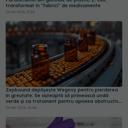
Zepbound depășește Wegovy pentru pierderea
în greutate. Se așteaptă să primească undă
verde și ca tratament pentru apneea obstructivă
în somn
04 dec 2024, 16:48