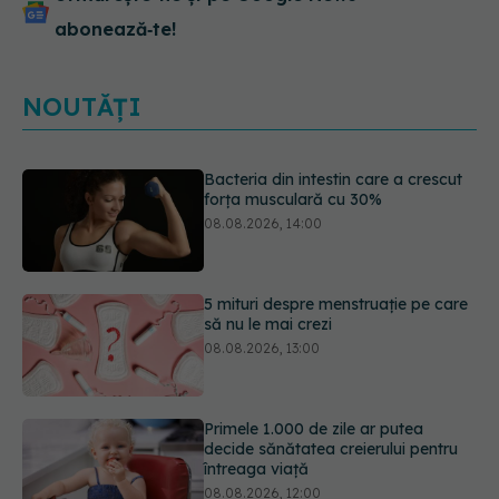
abonează‑te!
NOUTĂȚI
5 mituri despre menstruație pe care
să nu le mai crezi
08.08.2026, 13:00
Primele 1.000 de zile ar putea
decide sănătatea creierului pentru
întreaga viață
08.08.2026, 12:00
Analiza de sânge AST (SGOT): ce
înseamnă rezultatele și când sunt un
semnal de alarmă
08.08.2026, 11:00