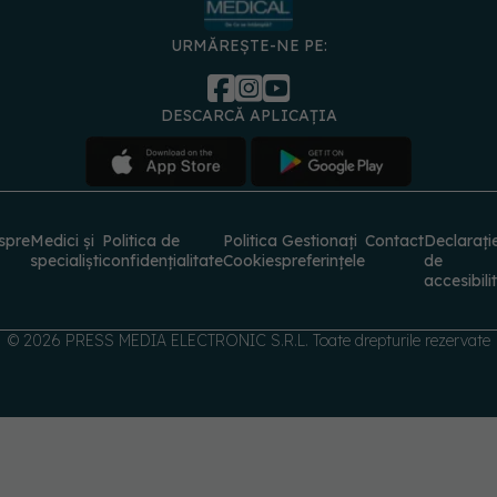
DESCARCĂ APLICAȚIA
spre
Medici și
Politica de
Politica
Gestionați
Contact
Declarați
specialiști
confidențialitate
Cookies
preferințele
de
accesibili
© 2026 PRESS MEDIA ELECTRONIC S.R.L. Toate drepturile rezervate