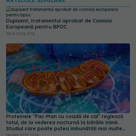
03 iul 2024, 17:12
Proteinele "Pac-Man cu coadă de cal" reglează
totul, de la vederea nocturnă la bătăile inimii.
Studiul care poate putea îmbunătăți mai multe
medicamente
08 mar 2025, 15:16