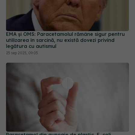
EMA și OMS: Paracetamolul rămâne sigur pentru
utilizarea în sarcină, nu există dovezi privind
legătura cu autismul
25 sep 2025, 09:05
Paracetamol din gunoaie de plastic. E. coli,
transformat în "fabrici" de medicamente
24 iun 2025, 19:20