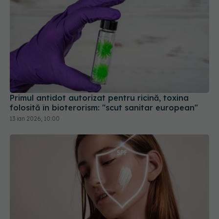
Primul antidot autorizat pentru ricină, toxina
folosită în bioterorism: "scut sanitar european"
13 ian 2026, 10:00
Crema SPF, periculoasă? Două ingrediente din
creme afectează hormonii. La ce să te uiți pe