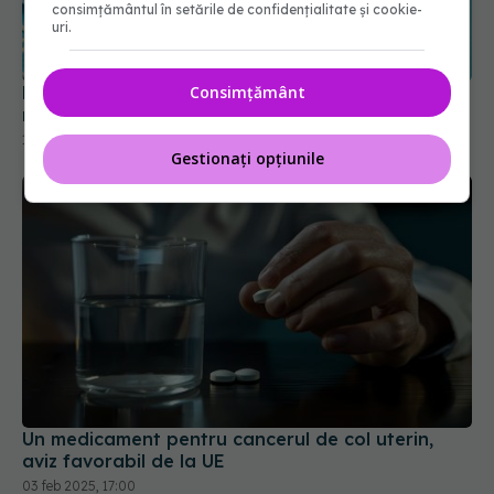
medicamentele obișnuite, potrivit farmaciștilor
consimțământul în setările de confidențialitate și cookie-
uri.
13 mai 2026, 21:49
Consimțământ
Gestionați opțiunile
Un medicament pentru cancerul de col uterin,
aviz favorabil de la UE
03 feb 2025, 17:00