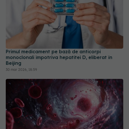
Primul medicament pe bază de anticorpi
monoclonali împotriva hepatitei D, eliberat în
Beijing
30 mar 2026, 18:59
Un nou tip de anticoagulant reduce riscul de
sângerare la pacienții cu fibrilație atrială - studiu