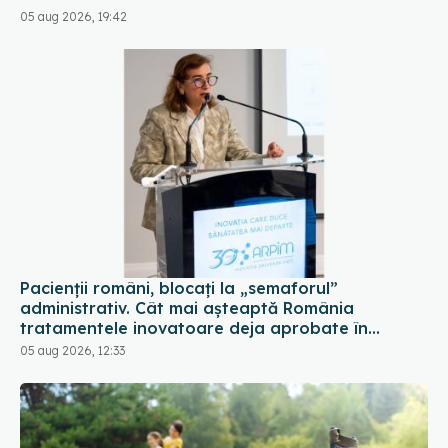
05 aug 2026, 19:42
Pacienții români, blocați la „semaforul”
administrativ. Cât mai așteaptă România
tratamentele inovatoare deja aprobate în
Europa
05 aug 2026, 12:33