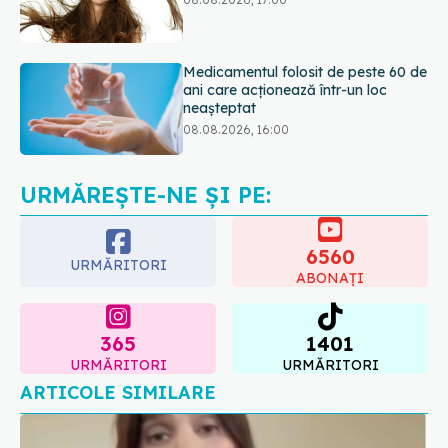
ani care acționează într-un loc
neașteptat
08.08.2026, 16:00
Transpirații nocturne: semnul ignorat
care poate ascunde probleme
serioase de sănătate
08.08.2026, 20:00
URMĂREȘTE-NE ȘI PE:
6560
URMĂRITORI
ABONAȚI
365
1401
URMĂRITORI
URMĂRITORI
ARTICOLE SIMILARE