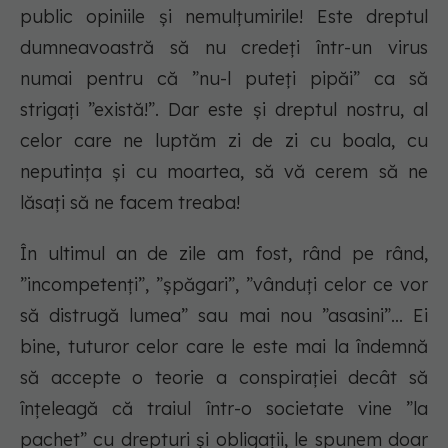
public opiniile și nemulțumirile! Este dreptul
dumneavoastră să nu credeți într-un virus
numai pentru că ”nu-l puteți pipăi” ca să
strigați ”există!”. Dar este și dreptul nostru, al
celor care ne luptăm zi de zi cu boala, cu
neputința și cu moartea, să vă cerem să ne
lăsați să ne facem treaba!
În ultimul an de zile am fost, rând pe rând,
”incompetenți”, ”șpăgari”, ”vânduți celor ce vor
să distrugă lumea” sau mai nou ”asasini”... Ei
bine, tuturor celor care le este mai la îndemnă
să accepte o teorie a conspirației decât să
înțeleagă că traiul într-o societate vine ”la
pachet” cu drepturi și obligații, le spunem doar