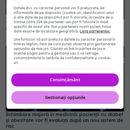
Datele dvs. cu caracter personal vor fi prelucrate, iar
informațiile de pe dispozitiv (cookie-uri, identificatori unici
și alte date de pe dispozitiv) pot fi stocate, accesate de și
trimise către 224 de parteneri sau pot fi folosite în mod
Val de angajări în spitalele și instituțiile din țară.
specific de acest site. Noi și partenerii noștri putem folosi
Unde se caută asistenți medicali și brancardieri
date exacte de localizare geografică.
Lista partenerilor.
10 iul 2026, 08:51
Unii furnizori vă pot prelucra datele cu caracter personal în
interes legitim, față de care puteți obiecta prin gestionarea
opțiunilor de mai jos. Căutați un link în partea de jos a
acestei pagini pentru a gestiona sau a vă retrage
consimțământul în setările de confidențialitate și cookie-
uri.
Consimțământ
Gestionați opțiunile
Schimbare majoră în medicină: pacienții cu diabet
și obezitate vor fi evaluați după un nou sistem de
risc