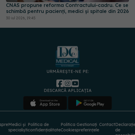
CNAS propune reforma Contractului-cadru. Ce se
schimbă pentru pacienți, medici și spitale din 2026
30 iul 2026, 19:45
URMĂREȘTE-NE PE:
DESCARCĂ APLICAȚIA
spre
Medici și
Politica de
Politica
Gestionați
Contact
Declarați
specialiști
confidențialitate
Cookies
preferințele
de