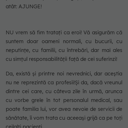
atât: AJUNGE!
NU vrem să fim tratați ca eroi! Vă asigurăm că
suntem doar oameni normali, cu bucurii, cu
neputințe, cu familii, cu întrebări, dar mai ales
cu simțul responsabilității față de cei suferinzi!
Da, există și printre noi nevrednici, dar aceștia
nu ne reprezintă ca profesii!Și da, dacă vreunul
dintre cei care, cu câteva zile în urmă, arunca
cu vorbe grele în tot personalul medical, sau
poate familia lui, vor avea nevoie de servicii de
sănătate, îi vom trata cu aceeași grijă ca pe toți
ceilalți pacienți.