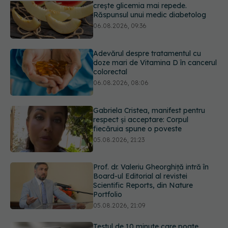
Adevărul despre tratamentul cu
doze mari de Vitamina D în cancerul
colorectal
06.08.2026, 08:06
Gabriela Cristea, manifest pentru
respect și acceptare: Corpul
fiecăruia spune o poveste
05.08.2026, 21:23
Prof. dr. Valeriu Gheorghiță intră în
Board-ul Editorial al revistei
Scientific Reports, din Nature
Portfolio
05.08.2026, 21:09
Testul de 10 minute care poate
arăta dacă ai nevoie de statine,
chiar dacă ai colesterolul normal
05.08.2026, 19:42