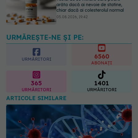
Pepenele roșu sau cel galben: care
crește glicemia mai repede.
Răspunsul unui medic diabetolog
06.08.2026, 09:36
URMĂREȘTE-NE ȘI PE:
6560
URMĂRITORI
ABONAȚI
365
1401
URMĂRITORI
URMĂRITORI
ARTICOLE SIMILARE