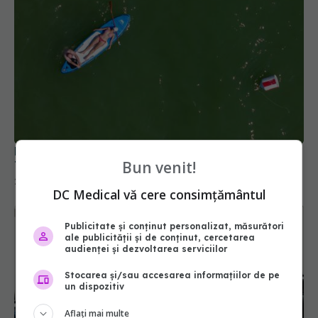
București și Ilfov intră sub cod roșu de caniculă.
Bun venit!
Temperaturile pot ajunge la 41 de grade
28 iun 2026, 14:38
DC Medical vă cere consimțământul
Publicitate și conținut personalizat, măsurători
ale publicității și de conținut, cercetarea
audienței și dezvoltarea serviciilor
Stocarea și/sau accesarea informațiilor de pe
un dispozitiv
Aflați mai multe