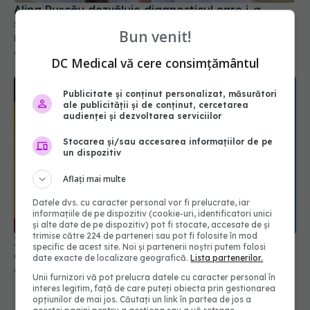
Alina Pușcău dezvăluie diagnosticul care i-a
schimbat viața: Am cancer la sân. Am intrat în
Bun venit!
metastază
07 aug 2026, 12:39
DC Medical vă cere consimțământul
Publicitate și conținut personalizat, măsurători
ale publicității și de conținut, cercetarea
audienței și dezvoltarea serviciilor
Stocarea și/sau accesarea informațiilor de pe
un dispozitiv
Aflați mai multe
Datele dvs. cu caracter personal vor fi prelucrate, iar
informațiile de pe dispozitiv (cookie-uri, identificatori unici
și alte date de pe dispozitiv) pot fi stocate, accesate de și
trimise către 224 de parteneri sau pot fi folosite în mod
Ilie Bolojan, anunț despre spitale în contextul
specific de acest site. Noi și partenerii noștri putem folosi
crizei energetice
date exacte de localizare geografică.
Lista partenerilor.
06 aug 2026, 15:24
Unii furnizori vă pot prelucra datele cu caracter personal în
interes legitim, față de care puteți obiecta prin gestionarea
opțiunilor de mai jos. Căutați un link în partea de jos a