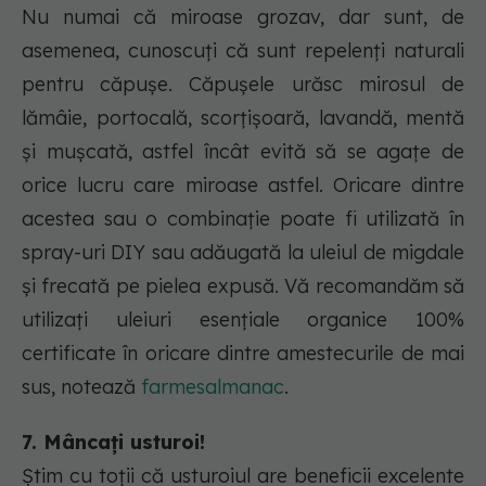
Nu numai că miroase grozav, dar sunt, de
asemenea, cunoscuți că sunt repelenți naturali
pentru căpușe. Căpușele urăsc mirosul de
lămâie, portocală, scorțișoară, lavandă, mentă
și mușcată, astfel încât evită să se agațe de
orice lucru care miroase astfel. Oricare dintre
acestea sau o combinație poate fi utilizată în
spray-uri DIY sau adăugată la uleiul de migdale
și frecată pe pielea expusă. Vă recomandăm să
utilizați uleiuri esențiale organice 100%
certificate în oricare dintre amestecurile de mai
sus, notează
farmesalmanac
.
7. Mâncați usturoi!
Știm cu toții că usturoiul are beneficii excelente