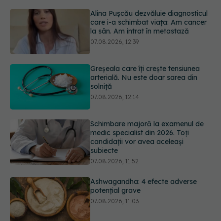
Greșeala care îți crește tensiunea
arterială. Nu este doar sarea din
solniță
07.08.2026, 12:14
Schimbare majoră la examenul de
medic specialist din 2026. Toți
candidații vor avea aceleași
subiecte
07.08.2026, 11:52
Ashwagandha: 4 efecte adverse
potențial grave
07.08.2026, 11:03
EXCLUSIV
Ce grăbește apariția
ridurilor. Nu este doar vârsta. Ce
spun dermatologii
07.08.2026, 10:02