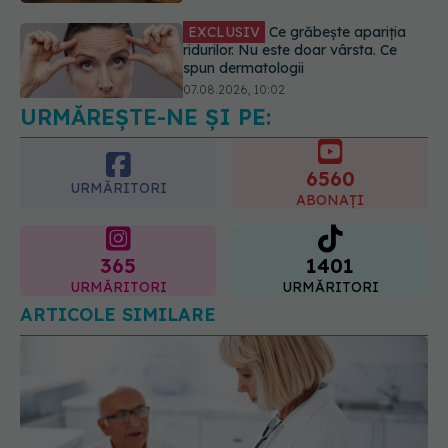
Alina Pușcău dezvăluie diagnosticul
care i-a schimbat viața: Am cancer
la sân. Am intrat în metastază
07.08.2026, 12:39
URMĂREȘTE-NE ȘI PE:
6560
URMĂRITORI
ABONAȚI
365
1401
URMĂRITORI
URMĂRITORI
ARTICOLE SIMILARE