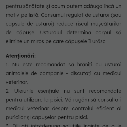
pentru sănătate și acum putem adăuga încă un
motiv pe listă. Consumul regulat de usturoi (sau
capsule de usturoi) reduce riscul mușcăturilor
de căpușe. Usturoiul determină corpul să
elimine un miros pe care căpușele îl urăsc.
Atenționări:
1. Nu este recomandat să hrăniți cu usturoi
animalele de companie - discutați cu medicul
veterinar.
2. Uleiurile esențiale nu sunt recomandate
pentru utilizare la pisici. Vă rugăm să consultați
medicul veterinar despre controlul eficient al
puricilor și căpușelor pentru pisici.
3. Diluați întotdeauna soluțiile înainte de a le