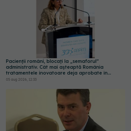
Pacienții români, blocați la „semaforul”
administrativ. Cât mai așteaptă România
tratamentele inovatoare deja aprobate în
Europa
05 aug 2026, 12:33