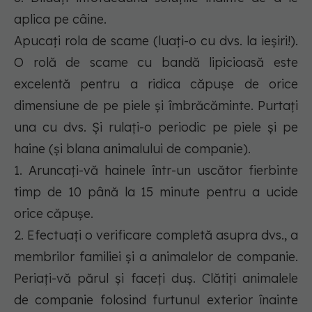
aplica pe câine.
Apucați rola de scame (luați-o cu dvs. la ieșiri!).
O rolă de scame cu bandă lipicioasă este
excelentă pentru a ridica căpușe de orice
dimensiune de pe piele și îmbrăcăminte. Purtați
una cu dvs. Și rulați-o periodic pe piele și pe
haine (și blana animalului de companie).
1. Aruncați-vă hainele într-un uscător fierbinte
timp de 10 până la 15 minute pentru a ucide
orice căpușe.
2. Efectuați o verificare completă asupra dvs., a
membrilor familiei și a animalelor de companie.
Periați-vă părul și faceți duș. Clătiți animalele
de companie folosind furtunul exterior înainte