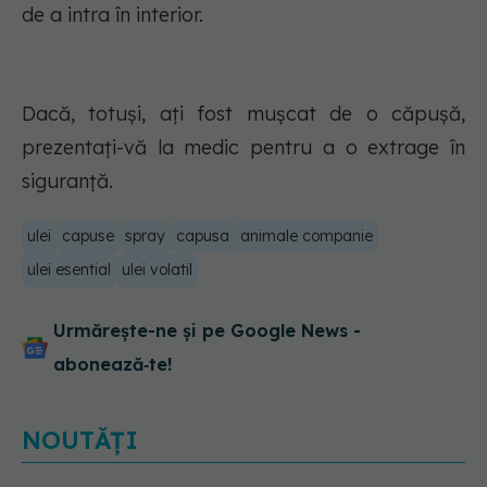
de a intra în interior.
Dacă, totuși, ați fost mușcat de o căpușă,
prezentați-vă la medic pentru a o extrage în
siguranță.
ulei
capuse
spray
capusa
animale companie
ulei esential
ulei volatil
Urmărește-ne și pe Google News -
abonează‑te!
NOUTĂȚI