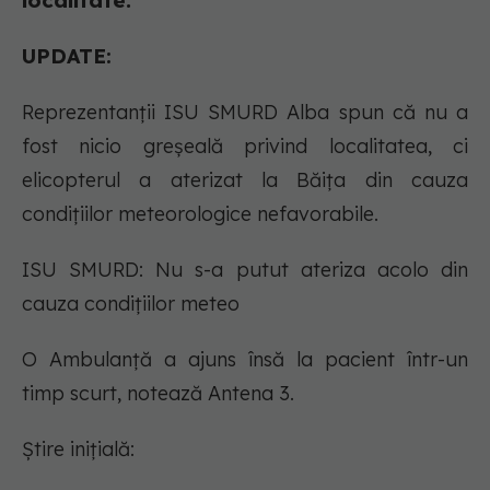
localitate.
UPDATE:
Reprezentanţii ISU SMURD Alba spun că nu a
fost nicio greşeală privind localitatea, ci
elicopterul a aterizat la Băiţa din cauza
condiţiilor meteorologice nefavorabile.
ISU SMURD: Nu s-a putut ateriza acolo din
cauza condiţiilor meteo
O Ambulanţă a ajuns însă la pacient într-un
timp scurt, notează Antena 3.
Știre inițială: