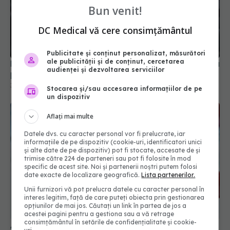
Bun venit!
Noi reguli medicale pentru obținerea și reînnoirea
permisului de conducere. Ce se schimbă
DC Medical vă cere consimțământul
30 iul 2026, 15:58
Publicitate și conținut personalizat, măsurători
ale publicității și de conținut, cercetarea
audienței și dezvoltarea serviciilor
Stocarea și/sau accesarea informațiilor de pe
un dispozitiv
Aflați mai multe
Datele dvs. cu caracter personal vor fi prelucrate, iar
informațiile de pe dispozitiv (cookie-uri, identificatori unici
și alte date de pe dispozitiv) pot fi stocate, accesate de și
trimise către 224 de parteneri sau pot fi folosite în mod
specific de acest site. Noi și partenerii noștri putem folosi
date exacte de localizare geografică.
Lista partenerilor.
Alertă în Europa după un nou caz de hantavirus
Anzi, singura tulpină care se transmite de la om la
Unii furnizori vă pot prelucra datele cu caracter personal în
om
interes legitim, față de care puteți obiecta prin gestionarea
opțiunilor de mai jos. Căutați un link în partea de jos a
06 aug 2026, 20:06
acestei pagini pentru a gestiona sau a vă retrage
consimțământul în setările de confidențialitate și cookie-