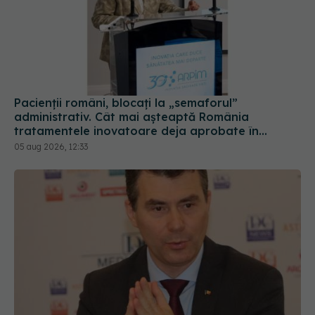
Pacienții români, blocați la „semaforul”
administrativ. Cât mai așteaptă România
tratamentele inovatoare deja aprobate în
Europa
05 aug 2026, 12:33
Din 1 septembrie, românii vor avea portofel
digital de sănătate. Ce este "E-Sănătatea Mea" și
ce beneficii aduce pacienților