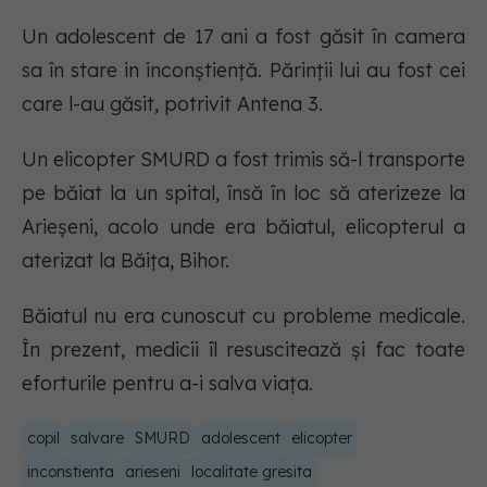
Un adolescent de 17 ani a fost găsit în camera
sa în stare in inconștiență. Părinții lui au fost cei
care l-au găsit, potrivit Antena 3.
Un elicopter SMURD a fost trimis să-l transporte
pe băiat la un spital, însă în loc să aterizeze la
Arieșeni, acolo unde era băiatul, elicopterul a
aterizat la Băița, Bihor.
Băiatul nu era cunoscut cu probleme medicale.
În prezent, medicii îl resuscitează şi fac toate
eforturile pentru a-i salva viaţa.
copil
salvare
SMURD
adolescent
elicopter
inconstienta
arieseni
localitate gresita