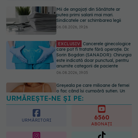
care pot fi tratate fără operație. Dr.
Sorin Bogdan (SANADOR): Chirurgia
este indicată doar punctual, pentru
anumite categorii de paciente
06.08.2026, 19:05
Greșeala pe care milioane de femei
o fac când își cumpără sutien. Un
medic explică metoda corectă
06.08.2026, 18:08
URMĂREȘTE-NE ȘI PE:
EXCLUSIV
De ce unele paciente
cu cancer de col uterin nu mai ajung
la operație. Dr. Sorin Bogdan
6560
(SANADOR): Intervenția
URMĂRITORI
chirurgicală, doar în situații
ABONAȚI
particulare
06.08.2026, 20:45
365
1401
URMĂRITORI
URMĂRITORI
ARTICOLE SIMILARE