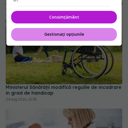
uri.
Consimțământ
Gestionați opțiunile
Ministerul Sănătății modifică regulile de încadrare
în grad de handicap
04 aug 2026, 10:33