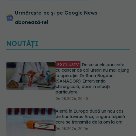
Urmărește-ne și pe Google News -
abonează‑te!
NOUTĂȚI
Alertă în Europa după un nou caz
de hantavirus Anzi, singura tulpină
care se transmite de la om la om
06.08.2026, 20:06
Mii de angajați din Sănătate ar
putea primi salarii mai mari.
Sindicatele cer schimbarea legii
06.08.2026, 19:26
EXCLUSIV
Cancerele ginecologice