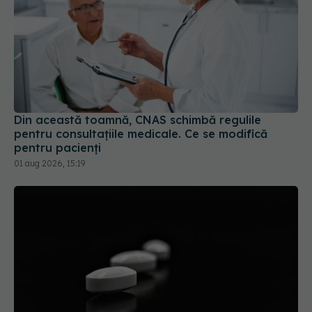
Din această toamnă, CNAS schimbă regulile
pentru consultațiile medicale. Ce se modifică
pentru pacienți
01 aug 2026, 15:19
Colebil și Panzcebil, blocate la vânzare în
România. Anunțul făcut de Biofarm