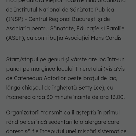
încă pe durata vieţilor noastre fiind organizată
de Institutul Naţional de Sănătate Publică
(INSP) - Centrul Regional Bucureşti şi de
Asociaţia pentru Sănătate, Educaţie şi Familie
(ASEF), cu contribuţia Asociaţiei Mens Cordis.
Start/stopul pe genuri şi vârste are loc într-un
punct pe marginea lacului Tineretului (vis'a'vis
de Cafeneaua Actorilor peste braţul de lac,
lângă chioşcul de îngheţată Betty Ice), cu
înscrierea circa 30 minute înainte de ora 13.00.
Organizatorii transmit că îi aşteptă în primul
rând pe cei încă sedentari la o alergare care
doresc să fie începutul unei mişcări sistematice