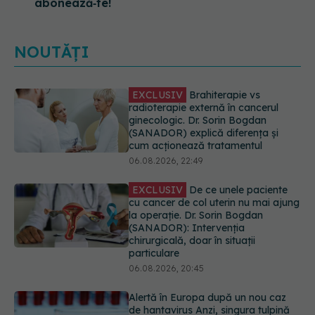
abonează‑te!
NOUTĂȚI
EXCLUSIV
De ce unele paciente
cu cancer de col uterin nu mai ajung
la operație. Dr. Sorin Bogdan
(SANADOR): Intervenția
chirurgicală, doar în situații
particulare
06.08.2026, 20:45
Alertă în Europa după un nou caz
de hantavirus Anzi, singura tulpină
care se transmite de la om la om
06.08.2026, 20:06
Mii de angajați din Sănătate ar
putea primi salarii mai mari.
Sindicatele cer schimbarea legii