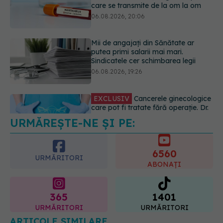
06.08.2026, 19:26
EXCLUSIV
Cancerele ginecologice
care pot fi tratate fără operație. Dr.
Sorin Bogdan (SANADOR): Chirurgia
este indicată doar punctual, pentru
anumite categorii de paciente
06.08.2026, 19:05
URMĂREȘTE-NE ȘI PE:
EXCLUSIV
Brahiterapie vs
radioterapie externă în cancerul
ginecologic. Dr. Sorin Bogdan
6560
(SANADOR) explică diferența și
URMĂRITORI
cum acționează tratamentul
ABONAȚI
06.08.2026, 22:49
365
1401
URMĂRITORI
URMĂRITORI
ARTICOLE SIMILARE