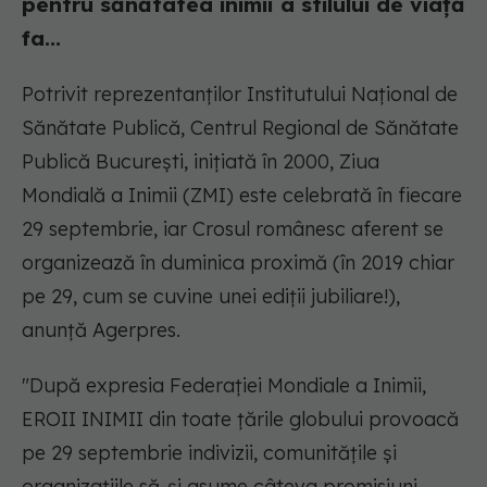
pentru sănătatea inimii a stilului de viaţă
fa...
Potrivit reprezentanților Institutului Naţional de
Sănătate Publică, Centrul Regional de Sănătate
Publică Bucureşti, iniţiată în 2000, Ziua
Mondială a Inimii (ZMI) este celebrată în fiecare
29 septembrie, iar Crosul românesc aferent se
organizează în duminica proximă (în 2019 chiar
pe 29, cum se cuvine unei ediţii jubiliare!),
anunță Agerpres.
"După expresia Federaţiei Mondiale a Inimii,
EROII INIMII din toate ţările globului provoacă
pe 29 septembrie indivizii, comunităţile şi
organizaţiile să-şi asume câteva promisiuni