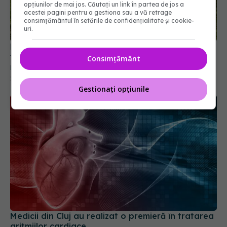
opțiunilor de mai jos. Căutați un link în partea de jos a
acestei pagini pentru a gestiona sau a vă retrage
consimțământul în setările de confidențialitate și cookie-
Ministerul Sănătății avertizează: Nu beți apă din
uri.
fântâni după inundații! Riscul de îmbolnăvire este
mare
22 iul 2026, 09:38
Consimțământ
Gestionați opțiunile
Medicii din Cluj au realizat o premieră în tratarea
aritmiilor cardiace
15 iul 2026, 19:37