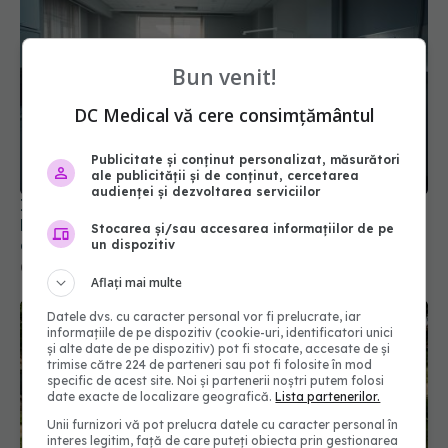
Bun venit!
DC Medical vă cere consimțământul
Infuzie masivă de bani în spitalele din România.
Publicitate și conținut personalizat, măsurători
Ministerul Sănătății a atins o rată record de
ale publicității și de conținut, cercetarea
audienței și dezvoltarea serviciilor
absorbție PNRR de peste 80%
09 iul 2026, 16:09
Stocarea și/sau accesarea informațiilor de pe
un dispozitiv
Aflați mai multe
Datele dvs. cu caracter personal vor fi prelucrate, iar
informațiile de pe dispozitiv (cookie-uri, identificatori unici
și alte date de pe dispozitiv) pot fi stocate, accesate de și
trimise către 224 de parteneri sau pot fi folosite în mod
specific de acest site. Noi și partenerii noștri putem folosi
date exacte de localizare geografică.
Lista partenerilor.
Unii furnizori vă pot prelucra datele cu caracter personal în
interes legitim, față de care puteți obiecta prin gestionarea