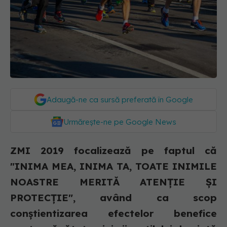
Adaugă-ne ca sursă preferată în Google
Urmărește-ne pe Google News
ZMI 2019 focalizează pe faptul că
"INIMA MEA, INIMA TA, TOATE INIMILE
NOASTRE MERITĂ ATENŢIE ŞI
PROTECŢIE", având ca scop
conştientizarea efectelor benefice