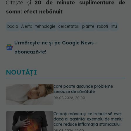
Citește și
20 de minute suplimentare de
somn: efect nebănuit
boala
Alerta
tehnologie
cercetatori
plante
roboti
ntu
Urmărește-ne și pe Google News -
abonează‑te!
NOUTĂȚI
Ce poți mânca și ce trebuie să eviți
dacă ai gastrită: exemplu de meniu
care reduce inflamația stomacului
08.08.2026, 19:00
Microplasticele pot traversa bariera
placentară și modifica hormonii