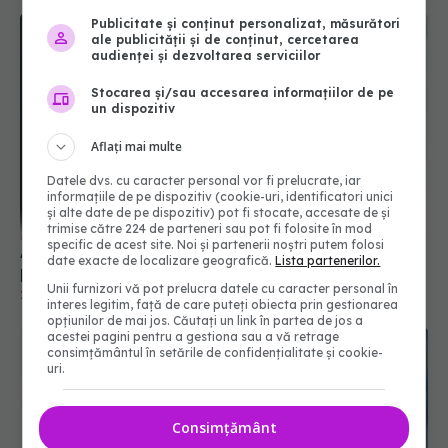
Publicitate și conținut personalizat, măsurători
ale publicității și de conținut, cercetarea
audienței și dezvoltarea serviciilor
Stocarea și/sau accesarea informațiilor de pe
un dispozitiv
Aflați mai multe
Datele dvs. cu caracter personal vor fi prelucrate, iar
informațiile de pe dispozitiv (cookie-uri, identificatori unici
și alte date de pe dispozitiv) pot fi stocate, accesate de și
trimise către 224 de parteneri sau pot fi folosite în mod
specific de acest site. Noi și partenerii noștri putem folosi
Angajările în spitale, deblocate! Mii de posturi ar
date exacte de localizare geografică.
Lista partenerilor.
putea fi scoase la concurs
Unii furnizori vă pot prelucra datele cu caracter personal în
27 iul 2026, 14:10
interes legitim, față de care puteți obiecta prin gestionarea
opțiunilor de mai jos. Căutați un link în partea de jos a
acestei pagini pentru a gestiona sau a vă retrage
consimțământul în setările de confidențialitate și cookie-
uri.
Consimțământ