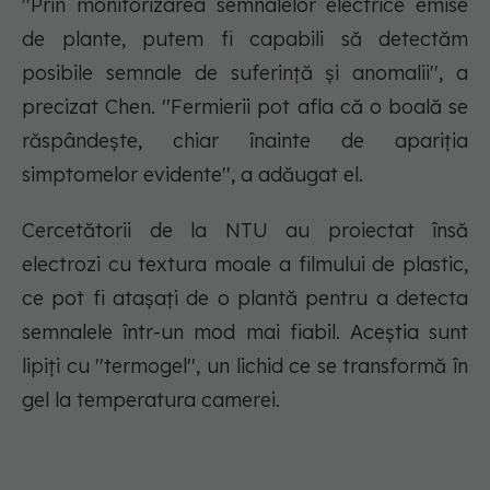
''Prin monitorizarea semnalelor electrice emise
de plante, putem fi capabili să detectăm
posibile semnale de suferinţă şi anomalii'', a
precizat Chen. ''Fermierii pot afla că o boală se
răspândeşte, chiar înainte de apariţia
simptomelor evidente'', a adăugat el.
Cercetătorii de la NTU au proiectat însă
electrozi cu textura moale a filmului de plastic,
ce pot fi ataşaţi de o plantă pentru a detecta
semnalele într-un mod mai fiabil. Aceştia sunt
lipiţi cu ''termogel'', un lichid ce se transformă în
gel la temperatura camerei.