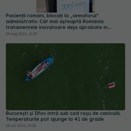
Pacienții români, blocați la „semaforul”
administrativ. Cât mai așteaptă România
tratamentele inovatoare deja aprobate în
Europa
05 aug 2026, 12:33
București și Ilfov intră sub cod roșu de caniculă.
Temperaturile pot ajunge la 41 de grade
28 iun 2026, 14:38