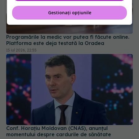
Gestionați opțiunile
Programările la medic vor putea fi făcute online.
Platforma este deja testată la Oradea
15 iul 2026, 22:55
Conf. Horațiu Moldovan (CNAS), anunțul
momentului despre cardurile de sănătate