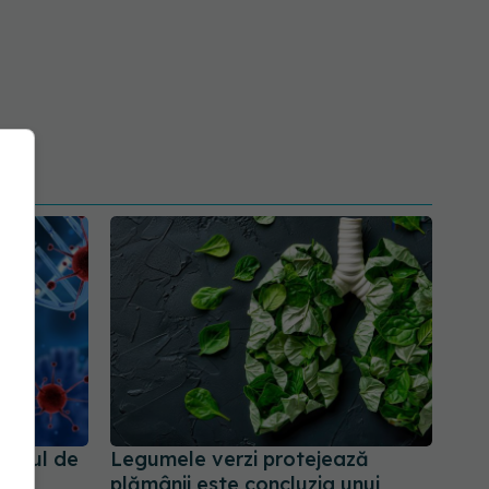
ismul de
Legumele verzi protejează
plămânii este concluzia unui