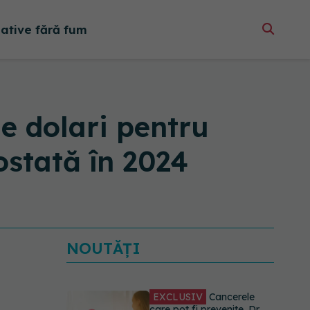
native fără fum
e dolari pentru
stată în 2024
EXCLUSIV
Cancerele
care pot fi prevenite. Dr.
Sorin Bogdan
NOUTĂȚI
(SANADOR): Au metode
de prevenție
07.08.2026, 20:09
Testul din deget care ar