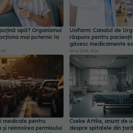
 puțină apă? Organismul
Unifarm: Canalul de Urg
acționa mai puternic la
răspuns pentru pacienții
găsesc medicamente es
0:00
20 iul 2026, 15:16
li medicale pentru
Cseke Attila, anunț de u
 și reînnoirea permisului
despre spitalele din țar