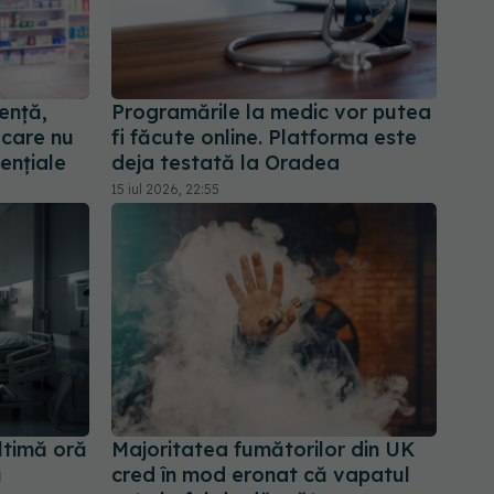
ență,
Programările la medic vor putea
 care nu
fi făcute online. Platforma este
ențiale
deja testată la Oradea
15 iul 2026, 22:55
ltimă oră
Majoritatea fumătorilor din UK
ă
cred în mod eronat că vapatul