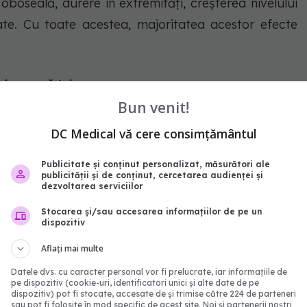
oboseală, durere în extremități, creșterea nivelului
ate. Cu toate acestea, majoritatea acestor efecte
abonează‑te!
Bun venit!
DC Medical vă cere consimțământul
Publicitate și conținut personalizat, măsurători ale
publicității și de conținut, cercetarea audienței și
dezvoltarea serviciilor
Stocarea și/sau accesarea informațiilor de pe un
dispozitiv
Aflați mai multe
Datele dvs. cu caracter personal vor fi prelucrate, iar informațiile de
pe dispozitiv (cookie-uri, identificatori unici și alte date de pe
l Sănătății introduce noi
Cum își amintește organ
dispozitiv) pot fi stocate, accesate de și trimise către 224 de parteneri
nte în România. Apar
bolile prin care ai trecut
sau pot fi folosite în mod specific de acest site. Noi și partenerii noștri