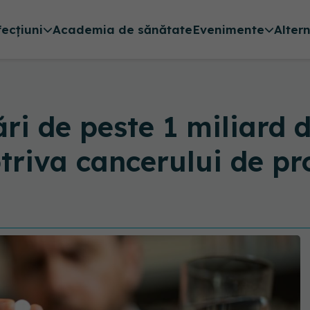
fecțiuni
Academia de sănătate
Evenimente
Alter
i de peste 1 miliard d
riva cancerului de pro