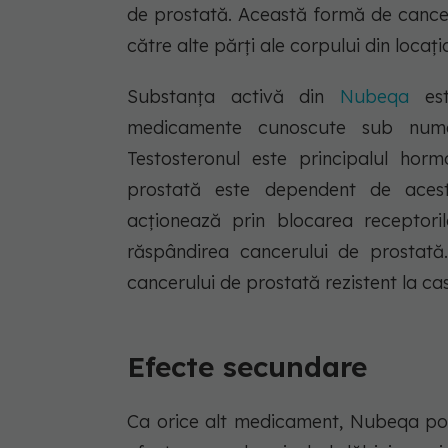
de prostată. Această formă de cancer
către alte părți ale corpului din loca
Substanța activă din
Nubeqa
es
medicamente cunoscute sub numel
Testosteronul este principalul hor
prostată este dependent de aces
acționează prin blocarea receptori
răspândirea cancerului de prostată
cancerului de prostată rezistent la ca
Efecte secundare
Ca orice alt medicament, Nubeqa po