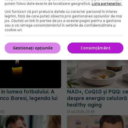
putem folosi date exacte de localizare geografică.
Lista partenerilor.
te moderne pentru
20 iul 2026, 22:38
igrenă și epilepsie
Unii furnizori vă pot prelucra datele cu caracter personal în interes
legitim, față de care puteți obiecta prin gestionarea opțiunilor de mai
:17
jos. Căutați un link în partea de jos a acestei pagini pentru a gestiona
sau a vă retrage consimțământul în setările de confidențialitate și
cookie-uri.
Gestionați opțiunile
Consimțământ
în lumea fotbalului. A
NAD+, CoQ10 și PQQ: ce
nco Baresi, legenda lui
despre energia celulară 
healthy aging
:52
15 iul 2026, 15:49