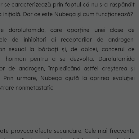
 se caracterizează prin faptul că nu s-a răspândit
ția inițială. Dar ce este Nubeqa și cum funcționează?
te darolutamida, care aparține unei clase de
e de inhibitori ai receptorilor de androgen.
mon sexual la bărbați și, de obicei, cancerul de
t hormon pentru a se dezvolta. Darolutamida
lor de androgen, împiedicând astfel creșterea și
. Prin urmare, Nubeqa ajută la oprirea evoluției
strare nonmetastatic.
ate provoca efecte secundare. Cele mai frecvente