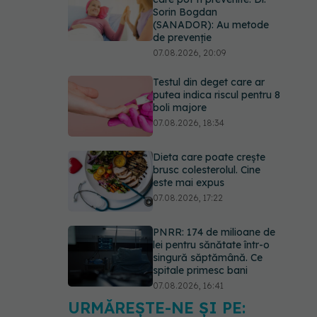
putea indica riscul pentru 8
boli majore
07.08.2026, 18:34
Dieta care poate crește
brusc colesterolul. Cine
este mai expus
07.08.2026, 17:22
PNRR: 174 de milioane de
lei pentru sănătate într-o
singură săptămână. Ce
spitale primesc bani
07.08.2026, 16:41
Ce spune culoarea ta
preferată despre vârsta
pe care o ai. Care este
"codul cromatic" al
generațiilor
07.08.2026, 21:29
URMĂREȘTE-NE ȘI PE: