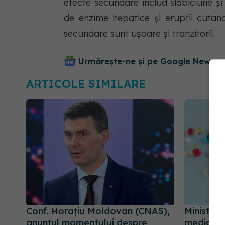
efecte secundare includ slăbiciune și 
de enzime hepatice și erupții cutan
secundare sunt ușoare și tranzitorii.
Urmărește-ne și pe Google News - 
ARTICOLE SIMILARE
Conf. Horațiu Moldovan (CNAS),
Ministeru
anunțul momentului despre
medicame