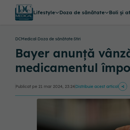
Lifestyle
Doza de sănătate
Boli și a
DCMedical
›
Doza de sănătate
›
Stiri
Bayer anunță vânzăr
medicamentul împot
Publicat pe 21 mar 2024, 23:24
Distribuie acest articol