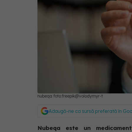
nubeqa foto:freepik@volodymyr-t
Adaugă-ne ca sursă preferată în Go
Nubeqa este un medicament 