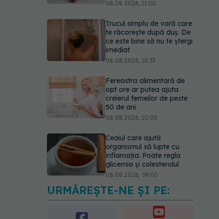
08.08.2026, 11:00
Trucul simplu de vară care
te răcorește după duș. De
ce este bine să nu te ștergi
imediat
08.08.2026, 10:37
Fereastra alimentară de
opt ore ar putea ajuta
creierul femeilor de peste
50 de ani
08.08.2026, 10:00
Ceaiul care ajută
organismul să lupte cu
inflamația. Poate regla
glicemia și colesterolul
08.08.2026, 09:00
URMĂREȘTE-NE ȘI PE:
Primele 1.000 de zile ar
putea decide sănătatea
creierului pentru întreaga