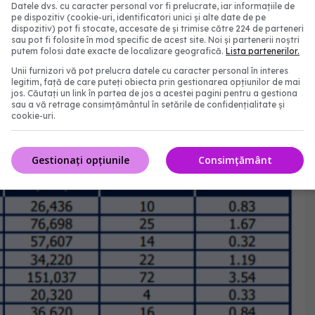
Datele dvs. cu caracter personal vor fi prelucrate, iar informațiile de
pe dispozitiv (cookie-uri, identificatori unici și alte date de pe
dispozitiv) pot fi stocate, accesate de și trimise către 224 de parteneri
sau pot fi folosite în mod specific de acest site. Noi și partenerii noștri
putem folosi date exacte de localizare geografică.
Lista partenerilor.
Unii furnizori vă pot prelucra datele cu caracter personal în interes
legitim, față de care puteți obiecta prin gestionarea opțiunilor de mai
jos. Căutați un link în partea de jos a acestei pagini pentru a gestiona
sau a vă retrage consimțământul în setările de confidențialitate și
cookie-uri.
Gestionați opțiunile
Consimțământ