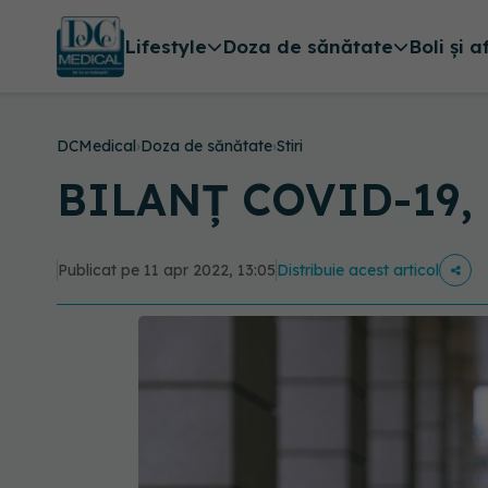
Lifestyle
Doza de sănătate
Boli și a
DCMedical
›
Doza de sănătate
›
Stiri
BILANȚ COVID-19, 11
Publicat pe 11 apr 2022, 13:05
Distribuie acest articol