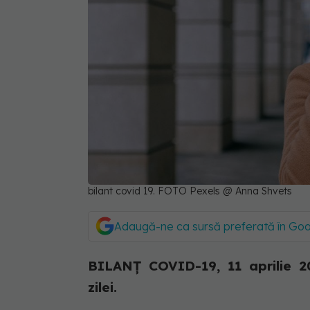
bilant covid 19. FOTO Pexels @ Anna Shvets
Adaugă-ne ca sursă preferată în Go
BILANȚ COVID-19, 11 aprilie 20
zilei.