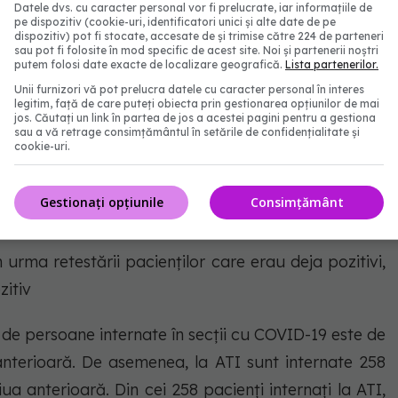
Datele dvs. cu caracter personal vor fi prelucrate, iar informațiile de
pe dispozitiv (cookie-uri, identificatori unici și alte date de pe
dispozitiv) pot fi stocate, accesate de și trimise către 224 de parteneri
sau pot fi folosite în mod specific de acest site. Noi și partenerii noștri
putem folosi date exacte de localizare geografică.
Lista partenerilor.
t
Unii furnizori vă pot prelucra datele cu caracter personal în interes
legitim, față de care puteți obiecta prin gestionarea opțiunilor de mai
jos. Căutați un link în partea de jos a acestei pagini pentru a gestiona
rate 7.765 cazuri noi de persoane infectate cu SARS –
sau a vă retrage consimțământul în setările de confidențialitate și
cookie-uri.
e față de ziua anterioară. 1.472 din cazurile noi din
ectați, testați pozitiv la o perioadă mai mare de 90
Gestionați opțiunile
Consimțământ
 urma retestării pacienților care erau deja pozitivi,
zitiv
l de persoane internate în secții cu COVID-19 este de
nterioară. De asemenea, la ATI sunt internate 258
a anterioară. Din cei 258 pacienți internați la ATI,