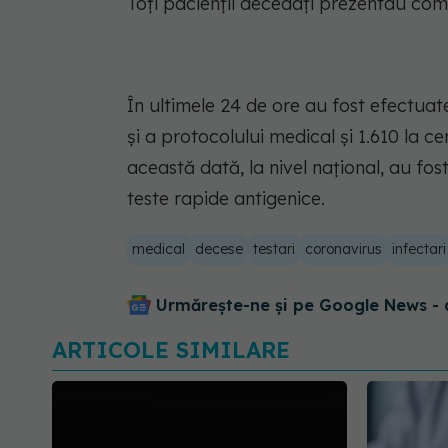
Toți pacienții decedați prezentau como
În ultimele 24 de ore au fost efectuate
și a protocolului medical și 1.610 la c
această dată, la nivel național, au fos
teste rapide antigenice.
medical
decese
testari
coronavirus
infectari
Urmărește-ne și pe Google News - 
ARTICOLE SIMILARE