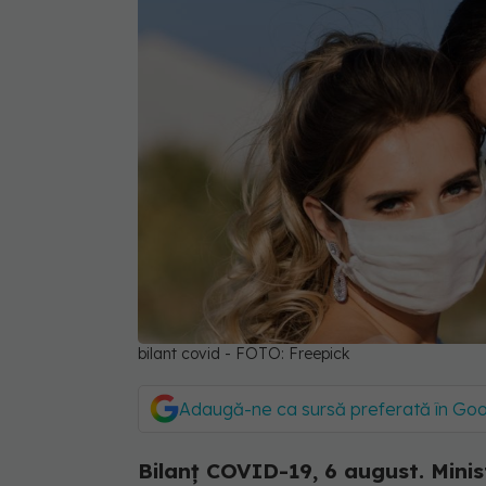
bilant covid - FOTO: Freepick
Adaugă-ne ca sursă preferată în Go
Bilanț COVID-19, 6 august. Minist