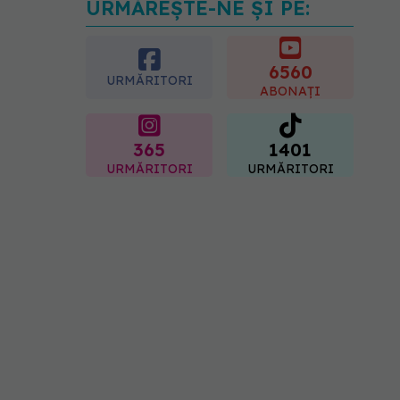
URMĂREȘTE-NE ȘI PE:
Secretul ciocolatei
perfecte a fost descoperit.
Nu se află în rețetă
6560
09.08.2026, 10:00
URMĂRITORI
ABONAȚI
365
1401
URMĂRITORI
URMĂRITORI