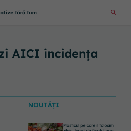
native fără fum
ezi AICI incidența
NOUTĂȚI
Plasticul pe care îl folosim
zilnic, legat de ficatul gras.