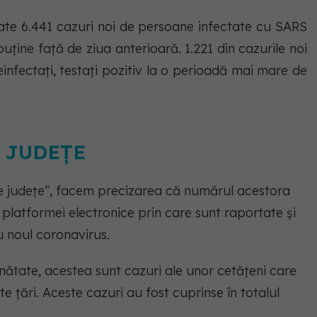
trate 6.441 cazuri noi de persoane infectate cu SARS
uține față de ziua anterioară. 1.221 din cazurile noi
einfectați, testați pozitiv la o perioadă mai mare de
e JUDEȚE
 pe județe”, facem precizarea că numărul acestora
platformei electronice prin care sunt raportate și
u noul coronavirus.
inătate, acestea sunt cazuri ale unor cetățeni care
lte țări. Aceste cazuri au fost cuprinse în totalul