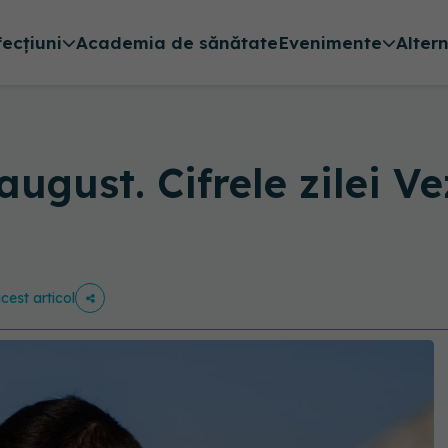
fecțiuni
Academia de sănătate
Evenimente
Alter
ugust. Cifrele zilei V
acest articol