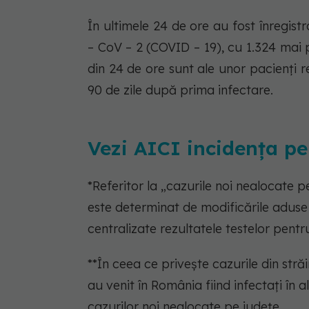
În ultimele 24 de ore au fost înregis
– CoV – 2 (COVID – 19), cu 1.324 mai p
din 24 de ore sunt ale unor pacienți r
90 de zile după prima infectare.
Vezi AICI incidența p
*Referitor la „cazurile noi nealocate
este determinat de modificările aduse 
centralizate rezultatele testelor pentr
**În ceea ce privește cazurile din stră
au venit în România fiind infectați în a
cazurilor noi nealocate pe județe.