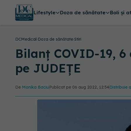
Lifestyle
Doza de sănătate
Boli și a
DCMedical
›
Doza de sănătate
›
Stiri
Bilanț COVID-19, 6 a
pe JUDEȚE
De
Monika Baciu
Publicat pe 06 aug 2022, 12:54
Distribuie 