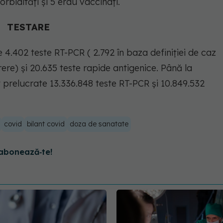
rbidități și 5 erau vaccinați.
TESTARE
 4.402 teste RT-PCR ( 2.792 în baza definiției de caz
erere) și 20.635 teste rapide antigenice. Până la
t prelucrate 13.336.848 teste RT-PCR și 10.849.532
covid
bilant covid
doza de sanatate
abonează‑te!