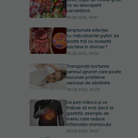
Ce au descoperit
cercetătorii
09.08.2026, 09:47
Simptomele infecției
cu Helicobacter pylori. Se
poate trăi cu această
bacterie în stomac?
09.08.2026, 09:00
Transpirații nocturne:
semnul ignorat care poate
ascunde probleme
serioase de sănătate
08.08.2026, 20:00
Ce poți mânca și ce
trebuie să eviți dacă ai
gastrită: exemplu de
meniu care reduce
inflamația stomacului
08.08.2026, 19:00