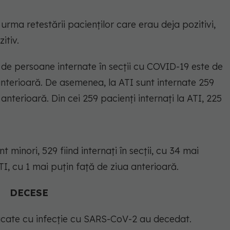
 urma retestării pacienților care erau deja pozitivi,
itiv.
l de persoane internate în secții cu COVID-19 este de
anterioară. De asemenea, la ATI sunt internate 259
nterioară. Din cei 259 pacienți internați la ATI, 225
nt minori, 529 fiind internați în secții, cu 34 mai
ATI, cu 1 mai puțin față de ziua anterioară.
DECESE
icate cu infecție cu SARS-CoV-2 au decedat.