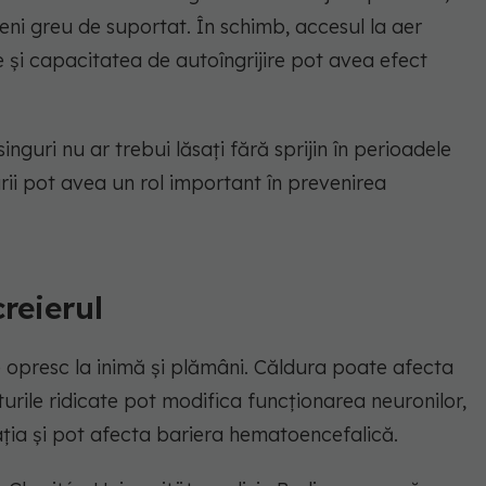
eni greu de suportat. În schimb, accesul la aer
e și capacitatea de autoîngrijire pot avea efect
singuri nu ar trebui lăsați fără sprijin în perioadele
tarii pot avea un rol important în prevenirea
reierul
 opresc la inimă și plămâni. Căldura poate afecta
turile ridicate pot modifica funcționarea neuronilor,
mația și pot afecta bariera hematoencefalică.