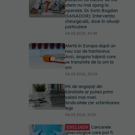
uterin nu mai ajung la
operație. Dr. Sorin Bogdan
(SANADOR): Intervenția
chirurgicală, doar în situații
particulare
06.08.2026, 20:45
Alertă în Europa după un
nou caz de hantavirus
Anzi, singura tulpină care
se transmite de la om la
om
06.08.2026, 20:06
Mii de angajați din
Sănătate ar putea primi
salarii mai mari.
Sindicatele cer schimbarea
legii
06.08.2026, 19:26
EXCLUSIV
Cancerele
ginecologice care pot fi