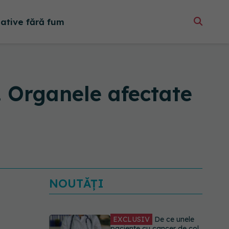
native fără fum
. Organele afectate
NOUTĂȚI
EXCLUSIV
De ce unele
paciente cu cancer de col