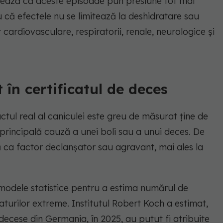
izează că aceste episoade pun presiune tot mai
 că efectele nu se limitează la deshidratare sau
r cardiovasculare, respiratorii, renale, neurologice și
 în certificatul de deces
tul real al caniculei este greu de măsurat ține de
principală cauză a unei boli sau a unui deces. De
ă ca factor declanșator sau agravant, mai ales la
 modele statistice pentru a estima numărul de
turilor extreme. Institutul Robert Koch a estimat,
ecese din Germania, în 2025, au putut fi atribuite