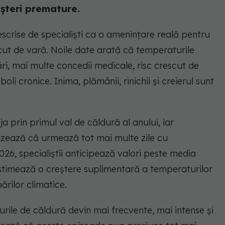
așteri premature.
escrise de specialiști ca o amenințare reală pentru
ut de vară. Noile date arată că temperaturile
i, mai multe concedii medicale, risc crescut de
i cronice. Inima, plămânii, rinichii și creierul sunt
ja prin primul val de căldură al anului, iar
rtizează că urmează tot mai multe zile cu
026, specialiștii anticipează valori peste media
 estimează o creștere suplimentară a temperaturilor
ărilor climatice.
rile de căldură devin mai frecvente, mai intense și