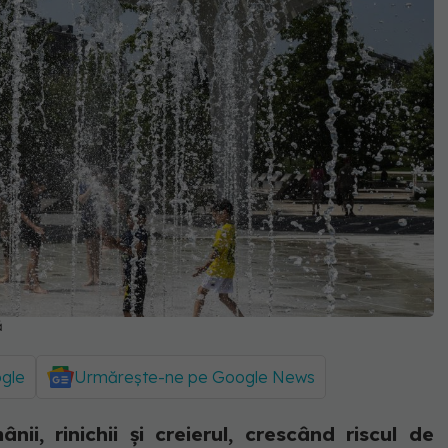
ă
ogle
Urmărește-ne pe Google News
ii, rinichii și creierul, crescând riscul de