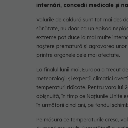
internări, concedii medicale și n
Valurile de căldură sunt tot mai des d
sănătate, nu doar ca un episod neplăc
extreme pot duce la mai multe internăr
naștere prematură și agravarea unor bol
printre organele cele mai afectate.
La finalul lunii mai, Europa a trecut de
meteorologii și experții climatici ave
temperaturi ridicate. Pentru vara lui 2
obișnuită, în timp ce Națiunile Unite
în următorii cinci ani, pe fondul schimb
Pe măsură ce temperaturile cresc, valu