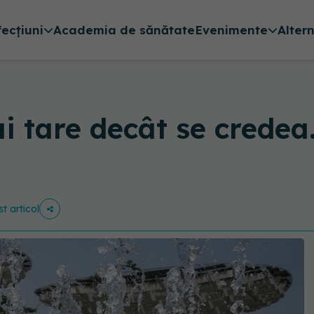
fecțiuni
Academia de sănătate
Evenimente
Alter
i tare decât se credea
st articol