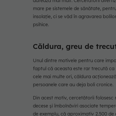
durează mai mult. Cercetătorii avert
mare pe sistemele de sănătate, pentru
insolație, ci se văd în agravarea bolilo
psihice.
Căldura, greu de trecut
Unul dintre motivele pentru care impac
faptul că aceasta este rar trecută ca 
cele mai multe ori, căldura acționeaz
persoanele care au deja boli cronice.
Din acest motiv, cercetătorii folosesc
decese și îmbolnăviri asociate tempera
de exemplu, că aproximativ 2.500 de d