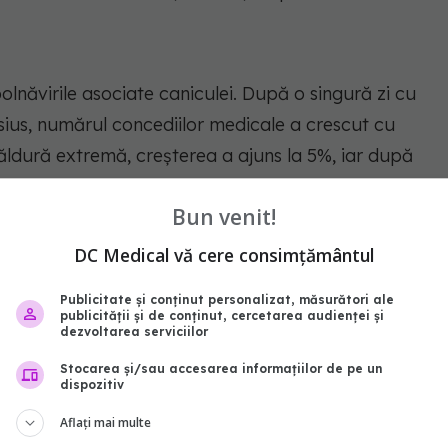
lnăvirile asociate caniculei. După o singură zi cu
ius, numărul concediilor medicale a crescut cu
ăldură extremă, creșterea a ajuns la 5%, iar după
Bun venit!
ctă a Institutului de Epidemiologie de la Helmholtz
DC Medical vă cere consimțământul
epidemiologice relativ solide privind mortalitatea și
age atenția că, alături de poluarea aerului, căldura
Publicitate și conținut personalizat, măsurători ale
publicității și de conținut, cercetarea audienței și
nte riscuri de mediu pentru sănătate, atât în
dezvoltarea serviciilor
Stocarea și/sau accesarea informațiilor de pe un
dispozitiv
Aflați mai multe
ilele caniculare