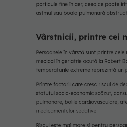
particule fine în aer, ceea ce poate ir
astmul sau boala pulmonară obstructi
Vârstnicii, printre cei
Persoanele în vârstă sunt printre cele 
medical în geriatrie acută la Robert B
temperaturile extreme reprezintă un p
Printre factorii care cresc riscul de d
statutul socio-economic scăzut, consu
pulmonare, bolile cardiovasculare, afecț
medicamentelor sedative.
Riscul este mai mare și pentru persoan