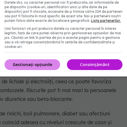
Datele dvs. cu caracter personal vor fi prelucrate, iar informațiile de
pe dispozitiv (cookie-uri, identificatori unici și alte date de pe
dispozitiv) pot fi stocate, accesate de și trimise către 224 de parteneri
rtantă pe sistemul cardiovascular. Atunci când
sau pot fi folosite în mod specific de acest site. Noi și partenerii noștri
putem folosi date exacte de localizare geografică.
Lista partenerilor.
 sânge se dilată, tensiunea arterială poate să scadă,
Unii furnizori vă pot prelucra datele cu caracter personal în interes
intens pentru a menține circulația.
legitim, față de care puteți obiecta prin gestionarea opțiunilor de mai
jos. Căutați un link în partea de jos a acestei pagini pentru a gestiona
sau a vă retrage consimțământul în setările de confidențialitate și
această suprasolicitare poate crește riscul de
cookie-uri.
suficiență cardiacă și tulburări de ritm cardiac.
Gestionați opțiunile
Consimțământ
de lichide și electroliți, ceea ce poate favoriza
rombozele. Riscurile pot fi mai mari la persoanele
v diuretice sau beta-blocante.
de rinichi, boli pulmonare, diabet sau afecțiuni
de coincid adesea cu niveluri crescute de ozon și