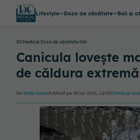
Lifestyle
Doza de sănătate
Boli și a
DCMedical
›
Doza de sănătate
›
Stiri
Canicula lovește ma
de căldura extremă
De
Stella Soare
Publicat pe 28 iun 2026, 12:00
Distribuie ace