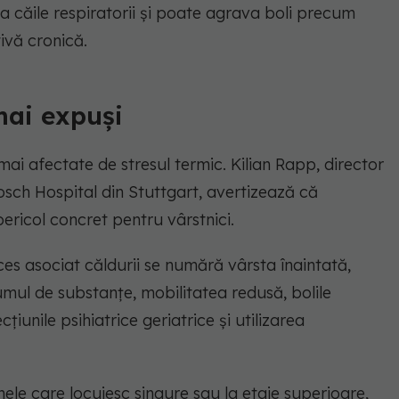
ita căile respiratorii și poate agrava boli precum
vă cronică.
 mai expuși
mai afectate de stresul termic. Kilian Rapp, director
osch Hospital din Stuttgart, avertizează că
ericol concret pentru vârstnici.
eces asociat căldurii se numără vârsta înaintată,
mul de substanțe, mobilitatea redusă, bolile
iunile psihiatrice geriatrice și utilizarea
ele care locuiesc singure sau la etaje superioare,