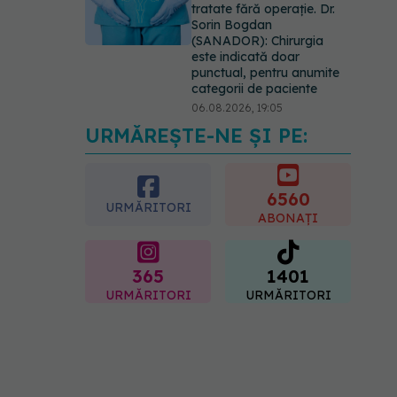
tratate fără operație. Dr.
Sorin Bogdan
(SANADOR): Chirurgia
este indicată doar
punctual, pentru anumite
categorii de paciente
06.08.2026, 19:05
URMĂREȘTE-NE ȘI PE:
EXCLUSIV
Brahiterapie
vs radioterapie externă în
cancerul ginecologic. Dr.
Sorin Bogdan (SANADOR)
6560
URMĂRITORI
explică diferența și cum
ABONAȚI
acționează tratamentul
06.08.2026, 22:49
365
1401
URMĂRITORI
URMĂRITORI