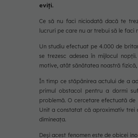
eviți.
Ce să nu faci niciodată dacă te trez
lucruri pe care nu ar trebui să le faci 
Un studiu efectuat pe 4.000 de brita
se trezesc adesea în mijlocul nopții
motive, atât sănătatea noastră fizică,
În timp ce stăpânirea actului de a ad
primul obstacol pentru a dormi suf
problemă. O cercetare efectuată de B
Unit a constatat că aproximativ trei c
dimineața.
Deși acest fenomen este de obicei in