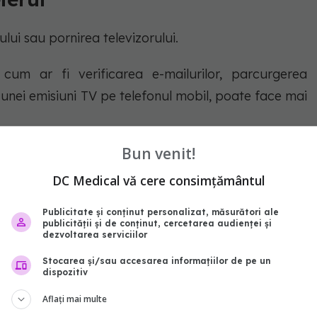
ului sau pornirea televizorului.
, cum ar fi verificarea e-mailurilor, parcurgerea
a unei emisiuni TV pe telefonul mobil, poate face mai
Bun venit!
tală vă pot perturba și mai mult ciclul somn-veghe.
știtoare, cum ar fi cititul unei cărți sau ascultarea de
DC Medical vă cere consimțământul
vit
Express
.
Publicitate și conținut personalizat, măsurători ale
publicității și de conținut, cercetarea audienței și
dezvoltarea serviciilor
risiri despre lupta cu dislexia: Un dezastru. Eram
Stocarea și/sau accesarea informațiilor de pe un
dispozitiv
Aflați mai multe