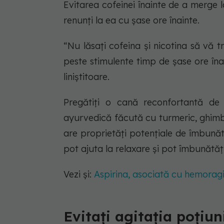
Evitarea cofeinei înainte de a merge
renunți la ea cu șase ore înainte.
“Nu lăsați cofeina și nicotina să vă t
peste stimulente timp de șase ore îna
liniștitoare.
Pregătiți o cană reconfortantă de 
ayurvedică făcută cu turmeric, ghimbi
are proprietăți potențiale de îmbunătă
pot ajuta la relaxare și pot îmbunătăț
Vezi și:
Aspirina, asociată cu hemorag
Evitați agitația poțiu