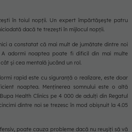
ești în toiul nopții. Un expert împărtășește patru
niciodată dacă te trezești în mijlocul nopții.
nici a constatat că mai mult de jumătate dintre noi
. A adormi noaptea poate fi dificil din mai multe
 cât și cea mentală jucând un rol.
ormi rapid este cu siguranță o realizare, este doar
icient noaptea. Menținerea somnului este o altă
upa Health Clinics pe 4 000 de adulți din Regatul
incimi dintre noi se trezesc în mod obișnuit la 4.05
ofensiv, poate cauza probleme dacă nu reușiți să vă