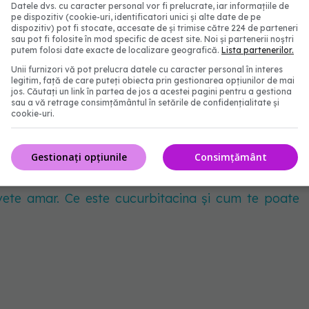
Datele dvs. cu caracter personal vor fi prelucrate, iar informațiile de
pe dispozitiv (cookie-uri, identificatori unici și alte date de pe
somnului
dispozitiv) pot fi stocate, accesate de și trimise către 224 de parteneri
sau pot fi folosite în mod specific de acest site. Noi și partenerii noștri
putem folosi date exacte de localizare geografică.
Lista partenerilor.
ației de a trage un pui de somn lung în timpul zilei,
Unii furnizori vă pot prelucra datele cu caracter personal în interes
legitim, față de care puteți obiecta prin gestionarea opțiunilor de mai
nt la 4 dimineața.
jos. Căutați un link în partea de jos a acestei pagini pentru a gestiona
sau a vă retrage consimțământul în setările de confidențialitate și
cookie-uri.
rfera cu unitatea de somn și face mai greu să
ă tragi un pui de somn, fă-o înainte de ora 15:00 și
Gestionați opțiunile
Consimțământ
te)”, a mai atras atenția expertul.
ete amar. Ce este cucurbitacina și cum te poate