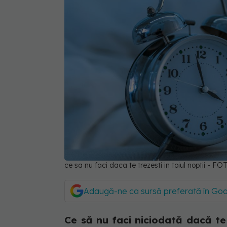
ce sa nu faci daca te trezesti in toiul noptii -
Adaugă-ne ca sursă preferată în Go
Ce să nu faci niciodată dacă te t