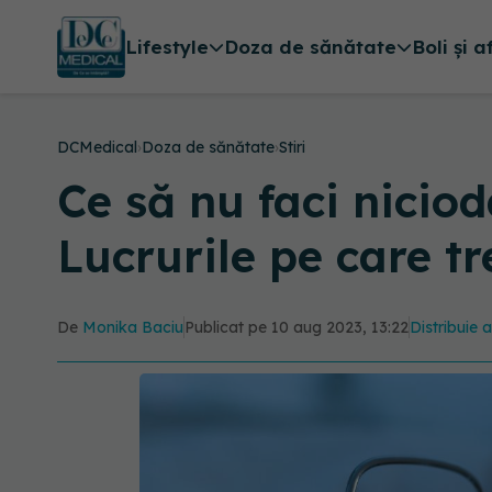
Lifestyle
Doza de sănătate
Boli și a
DCMedical
›
Doza de sănătate
›
Stiri
Ce să nu faci nicioda
Lucrurile pe care tr
De
Monika Baciu
Publicat pe 10 aug 2023, 13:22
Distribuie a