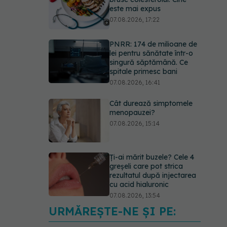
este mai expus
07.08.2026, 17:22
PNRR: 174 de milioane de
lei pentru sănătate într-o
singură săptămână. Ce
spitale primesc bani
07.08.2026, 16:41
Cât durează simptomele
menopauzei?
07.08.2026, 15:14
Ți-ai mărit buzele? Cele 4
greșeli care pot strica
rezultatul după injectarea
cu acid hialuronic
07.08.2026, 13:54
URMĂREȘTE-NE ȘI PE:
Testul din deget care ar
putea indica riscul pentru 8