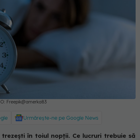
 FOTO: Freepik@amerka83
ogle
Urmărește-ne pe Google News
rezești în toiul nopții. Ce lucruri trebuie să