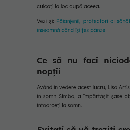
culcați la loc după aceea.
Vezi și:
Păianjenii, protectori ai sănă
înseamnă când își țes pânze
Ce să nu faci niciod
nopții
Având în vedere acest lucru, Lisa Artis,
în somn Simba, a împărtășit șase ob
întoarceți la somn.
Evitați să vă treziți cre