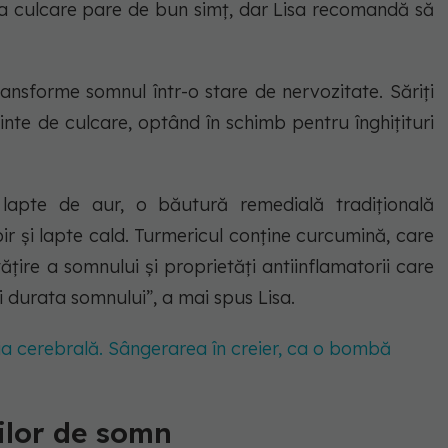
 la culcare pare de bun simț, dar Lisa recomandă să
ransforme somnul într-o stare de nervozitate. Săriți
inte de culcare, optând în schimb pentru înghițituri
lapte de aur, o băutură remedială tradițională
r și lapte cald. Turmericul conține curcumină, care
țire a somnului și proprietăți antiinflamatorii care
i durata somnului”, a mai spus Lisa.
ia cerebrală. Sângerarea în creier, ca o bombă
nilor de somn