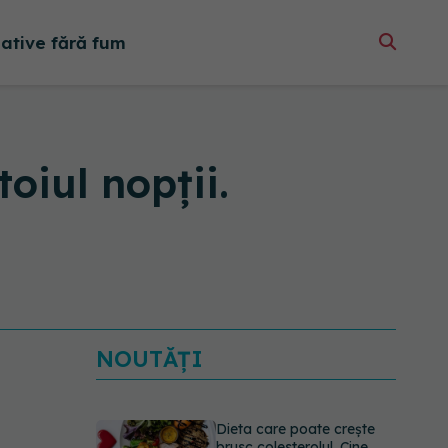
native fără fum
toiul nopții.
NOUTĂȚI
Dieta care poate crește
brusc colesterolul. Cine