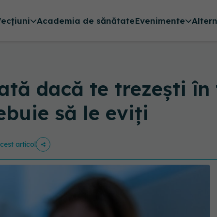
fecțiuni
Academia de sănătate
Evenimente
Alter
tă dacă te trezești în 
ebuie să le eviți
cest articol