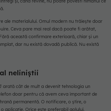
e întregi și, când revine, nu poate povesti nimănui ce
uă.
e ale materialului. Omul modern nu trăiește doar
ibuire. Ceva pare mai real dacă poate fi arătat,
. Fără această confirmare exterioară, chiar și un
âmplat, dar nu există dovadă publică. Nu există
l neliniștii
J arată cât de mult a devenit tehnologia un
n telefon doar pentru că avem ceva important de
hrană permanentă. O notificare, o știre, o
o aplicație. Orice este preferabil golului.