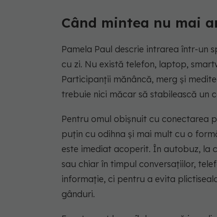
Când mintea nu mai a
Pamela Paul descrie intrarea într-un spa
cu zi. Nu există telefon, laptop, smartw
Participanții mănâncă, merg și meditea
trebuie nici măcar să stabilească un c
Pentru omul obișnuit cu conectarea
puțin cu odihna și mai mult cu o form
este imediat acoperit. În autobuz, la c
sau chiar în timpul conversațiilor, tel
informație, ci pentru a evita plictiseala
gânduri.