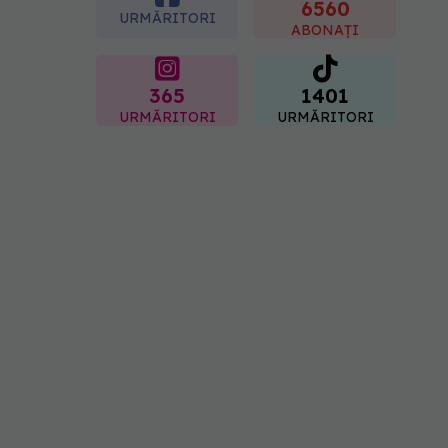
la sân. Am intrat în
6560
URMĂRITORI
metastază
ABONAȚI
07.08.2026, 12:39
365
1401
URMĂRITORI
URMĂRITORI