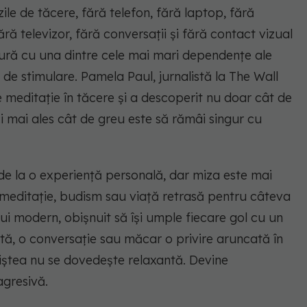
ile de tăcere, fără telefon, fără laptop, fără
ră televizor, fără conversații și fără contact vizual
dură cu una dintre cele mai mari dependențe ale
e stimulare. Pamela Paul, jurnalistă la The Wall
e meditație în tăcere și a descoperit nu doar cât de
 ci mai ales cât de greu este să rămâi singur cu
e la o experiență personală, dar miza este mai
 meditație, budism sau viață retrasă pentru câteva
ului modern, obișnuit să își umple fiecare gol cu un
ertă, o conversație sau măcar o privire aruncată în
niștea nu se dovedește relaxantă. Devine
agresivă.