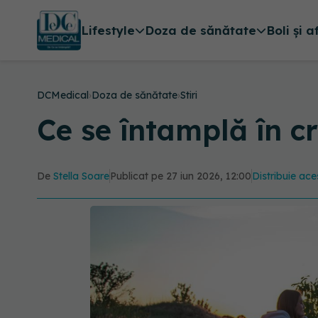
Lifestyle
Doza de sănătate
Boli și a
DCMedical
›
Doza de sănătate
›
Stiri
Ce se întamplă în c
De
Stella Soare
Publicat pe 27 iun 2026, 12:00
Distribuie ace