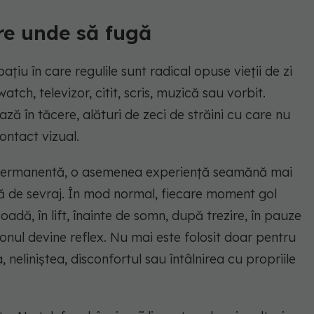
re unde să fugă
țiu în care regulile sunt radical opuse vieții de zi
atch, televizor, citit, scris, muzică sau vorbit.
ză în tăcere, alături de zeci de străini cu care nu
ontact vizual.
 permanentă, o asemenea experiență seamănă mai
ă de sevraj. În mod normal, fiecare moment gol
oadă, în lift, înainte de somn, după trezire, în pauze
efonul devine reflex. Nu mai este folosit doar pentru
, neliniștea, disconfortul sau întâlnirea cu propriile