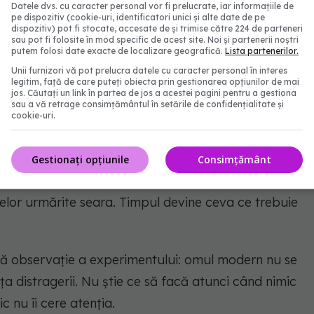
Datele dvs. cu caracter personal vor fi prelucrate, iar informațiile de
i aceste refugii sunt considerate distrageri. Practica
pe dispozitiv (cookie-uri, identificatori unici și alte date de pe
dispozitiv) pot fi stocate, accesate de și trimise către 224 de parteneri
entul prezent. Când mintea pleacă spre o ceartă
sau pot fi folosite în mod specific de acest site. Noi și partenerii noștri
putem folosi date exacte de localizare geografică.
Lista partenerilor.
spre o frică sau spre o planificare obsesivă,
Unii furnizori vă pot prelucra datele cu caracter personal în interes
 revii. Fără dramatizare, fără judecată, fără să te
legitim, față de care puteți obiecta prin gestionarea opțiunilor de mai
jos. Căutați un link în partea de jos a acestei pagini pentru a gestiona
sau a vă retrage consimțământul în setările de confidențialitate și
cookie-uri.
r-un flux permanent de informații, această
deveni epuizantă. Timpul, care în viața obișnuită
Gestionați opțiunile
Consimțământ
e dilate. Zilele nu mai trec în ritmul notificărilor,
delor urmărite seara. Timpul devine ceva ce trebuie
că observație a experimentului: omul modern nu se
a distragerii. Nu știe ce să facă atunci când nimic
c nu îi cere atenția.