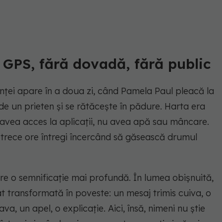
ă GPS, fără dovadă, fără public
nței apare în a doua zi, când Pamela Paul pleacă la
 un prieten și se rătăcește în pădure. Harta era
 avea acces la aplicații, nu avea apă sau mâncare.
petrece ore întregi încercând să găsească drumul
are o semnificație mai profundă. În lumea obișnuită,
at transformată în poveste: un mesaj trimis cuiva, o
va, un apel, o explicație. Aici, însă, nimeni nu știe