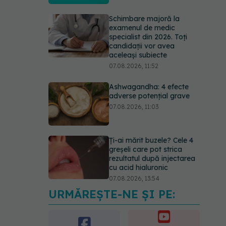
Schimbare majoră la
examenul de medic
specialist din 2026. Toți
candidații vor avea
aceleași subiecte
07.08.2026, 11:52
Ashwagandha: 4 efecte
adverse potențial grave
07.08.2026, 11:03
Ți-ai mărit buzele? Cele 4
greșeli care pot strica
rezultatul după injectarea
cu acid hialuronic
07.08.2026, 13:54
URMĂREȘTE-NE ȘI PE:
Alina Pușcău dezvăluie
diagnosticul care i-a
schimbat viața: Am cancer