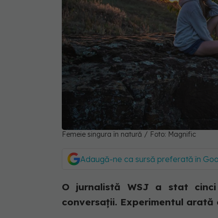
Femeie singura în natură / Foto: Magnific
Adaugă-ne ca sursă preferată în Go
O jurnalistă WSJ a stat cinci z
conversații. Experimentul arată 