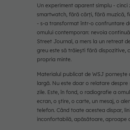
Un experiment aparent simplu - cinci z
smartwatch, fără cărți, fără muzică, fă
- s-a transformat într-o confruntare 
omului contemporan: nevoia continuă d
Street Journal, a mers la un retreat d
greu este să trăiești fără dispozitive,
propria minte.
Materialul publicat de WSJ pornește d
largă. Nu este doar o relatare despre
zile. Este, în fond, o radiografie a om
ecran, o știre, o carte, un mesaj, o al
telefon. Când toate acestea dispar, li
inconfortabilă, apăsătoare, aproape 