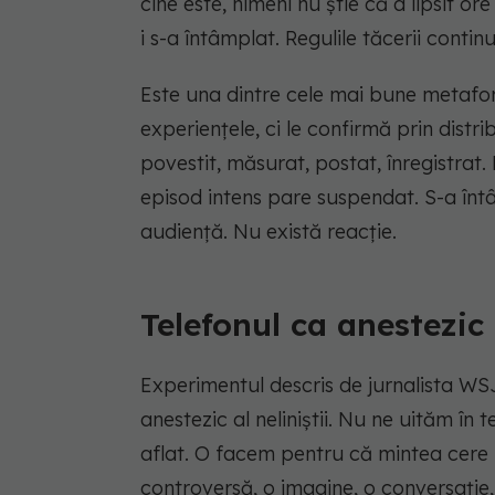
cine este, nimeni nu știe că a lipsit or
i s-a întâmplat. Regulile tăcerii contin
Este una dintre cele mai bune metafor
experiențele, ci le confirmă prin distr
povestit, măsurat, postat, înregistrat
episod intens pare suspendat. S-a înt
audiență. Nu există reacție.
Telefonul ca anestezic a
Experimentul descris de jurnalista WS
anestezic al neliniștii. Nu ne uităm î
aflat. O facem pentru că mintea cere 
controversă, o imagine, o conversație, 