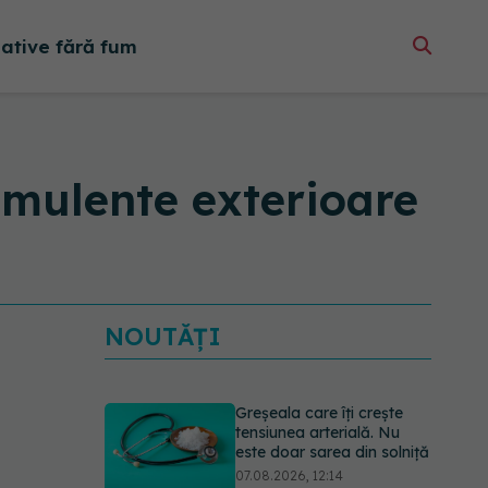
native fără fum
timulente exterioare
NOUTĂȚI
Greșeala care îți crește
tensiunea arterială. Nu
este doar sarea din solniță
07.08.2026, 12:14