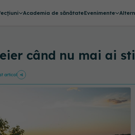
fecțiuni
Academia de sănătate
Evenimente
Alter
reier când nu mai ai s
st articol