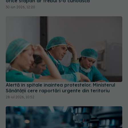
orice stăpân ar trebui s-o cunoască
30 iun 2026, 12:20
Alertă în spitale înaintea protestelor. Ministerul
Sănătății cere raportări urgente din teritoriu
28 iul 2026, 10:52