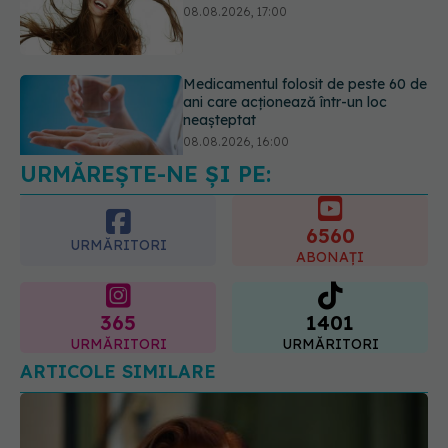
neașteptat
08.08.2026, 16:00
Transpirații nocturne: semnul ignorat
care poate ascunde probleme
serioase de sănătate
08.08.2026, 20:00
URMĂREȘTE-NE ȘI PE:
6560
URMĂRITORI
ABONAȚI
365
1401
URMĂRITORI
URMĂRITORI
ARTICOLE SIMILARE