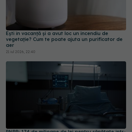
Ești în vacanță și a avut loc un incendiu de
vegetație? Cum te poate ajuta un purificator de
aer
21 iul 2026, 22:40
PNRR: 174 de milioane de lei pentru sănătate într-