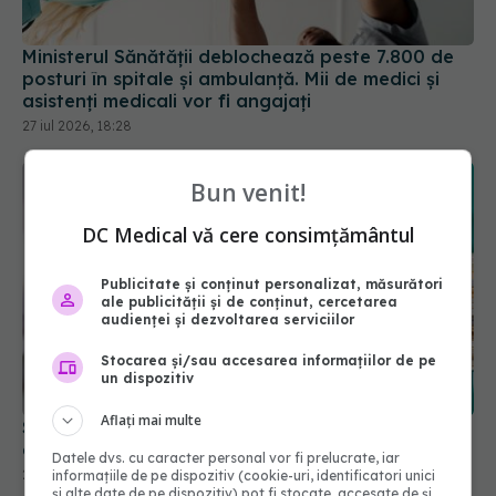
Ministerul Sănătății deblochează peste 7.800 de
posturi în spitale și ambulanță. Mii de medici și
asistenți medicali vor fi angajați
27 iul 2026, 18:28
Bun venit!
DC Medical vă cere consimțământul
Publicitate și conținut personalizat, măsurători
ale publicității și de conținut, cercetarea
audienței și dezvoltarea serviciilor
Stocarea și/sau accesarea informațiilor de pe
un dispozitiv
Aflați mai multe
Spitalele și serviciile de ambulanță pot începe
angajările. Guvernul a dat undă verde
Datele dvs. cu caracter personal vor fi prelucrate, iar
28 iul 2026, 20:50
informațiile de pe dispozitiv (cookie-uri, identificatori unici
și alte date de pe dispozitiv) pot fi stocate, accesate de și