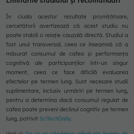
Limitările studiului și recomandări
În ciuda acestor rezultate promițătoare,
cercetătorii avertizează că acest studiu nu
poate stabili o relație cauzală directă. Studiul a
fost unul transversal, ceea ce înseamnă că a
măsurat consumul de cafea și performanța
cognitivă ale participanților într-un singur
moment, ceea ce face dificilă evaluarea
efectelor pe termen lung. Sunt necesare studii
suplimentare, inclusiv urmăriri pe termen lung,
pentru a determina dacă consumul regulat de
cafea poate preveni declinul cognitiv pe termen
lung, potrivit
SciTechDaily.
Vezi și:
De ce ne năpădesc gândurile înainte de