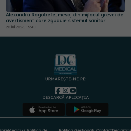
Alexandru Rogobete, mesaj din mijlocul grevei de
avertisment care zguduie sistemul sanitar
20 iul 2026, 16:40
URMĂREȘTE-NE PE:
DESCARCĂ APLICAȚIA
spre
Medici și
Politica de
Politica
Gestionați
Contact
Declarați