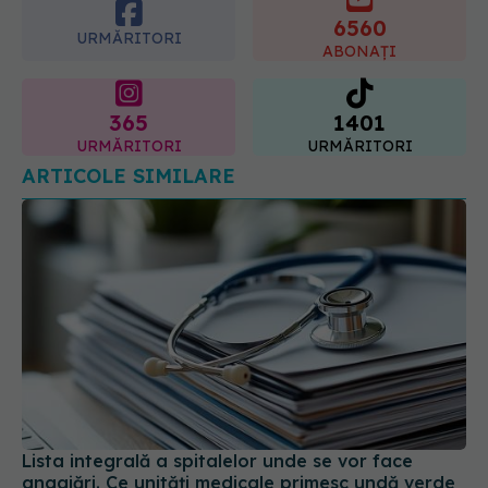
ABONAȚI
06.08.2026, 22:49
365
1401
URMĂRITORI
URMĂRITORI
ARTICOLE SIMILARE
Lista integrală a spitalelor unde se vor face
angajări. Ce unități medicale primesc undă verde
pentru organizarea concursurilor
29 iul 2026, 13:53