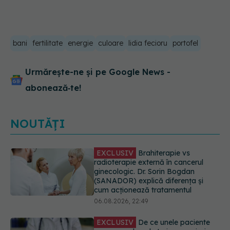
bani
fertilitate
energie
culoare
lidia fecioru
portofel
Urmărește-ne și pe Google News -
abonează‑te!
NOUTĂȚI
EXCLUSIV
De ce unele paciente
cu cancer de col uterin nu mai ajung
la operație. Dr. Sorin Bogdan
(SANADOR): Intervenția
chirurgicală, doar în situații
particulare
06.08.2026, 20:45