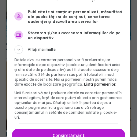
Publicitate și conținut personalizat, măsurători
ale publicității și de conținut, cercetarea
audienței și dezvoltarea serviciilor
Cum poate obține un salariat un bilet de
Stocarea și/sau accesarea informațiilor de pe
tratament balnear prin Casa de Pensii
un dispozitiv
16 iul 2026, 19:09
Aflați mai multe
Datele dvs. cu caracter personal vor fi prelucrate, iar
informațiile de pe dispozitiv (cookie-uri, identificatori unici
și alte date de pe dispozitiv) pot fi stocate, accesate de și
trimise către 224 de parteneri sau pot fi folosite în mod
specific de acest site. Noi și partenerii noștri putem folosi
date exacte de localizare geografică.
Lista partenerilor.
Unii furnizori vă pot prelucra datele cu caracter personal în
interes legitim, față de care puteți obiecta prin gestionarea
opțiunilor de mai jos. Căutați un link în partea de jos a
acestei pagini pentru a gestiona sau a vă retrage
consimțământul în setările de confidențialitate și cookie-
uri.
Prof. dr. Valeriu Gheorghiță intră în Board-ul
Editorial al revistei Scientific Reports, din Nature
Portfolio
Consimțământ