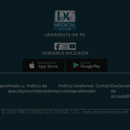
URMĂREȘTE-NE PE:
DESCARCĂ APLICAȚIA
spre
Medici și
Politica de
Politica
Gestionați
Contact
Declarați
specialiști
confidențialitate
Cookies
preferințele
de
accesibili
© 2026 PRESS MEDIA ELECTRONIC S.R.L. Toate drepturile rezervate