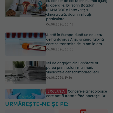
Alertă în Europa după un nou caz
de hantavirus Anzi, singura tulpină
care se transmite de la om la om
06.08.2026, 20:06
Mii de angajați din Sănătate ar
putea primi salarii mai mari.
Sindicatele cer schimbarea legii
06.08.2026, 19:26
EXCLUSIV
Cancerele ginecologice
care pot fi tratate fără operație. Dr.
Sorin Bogdan (SANADOR): Chirurgia
este indicată doar punctual, pentru
anumite categorii de paciente
06.08.2026, 19:05
URMĂREȘTE-NE ȘI PE:
EXCLUSIV
Brahiterapie vs
radioterapie externă în cancerul
ginecologic. Dr. Sorin Bogdan
6560
(SANADOR) explică diferența și
URMĂRITORI
cum acționează tratamentul