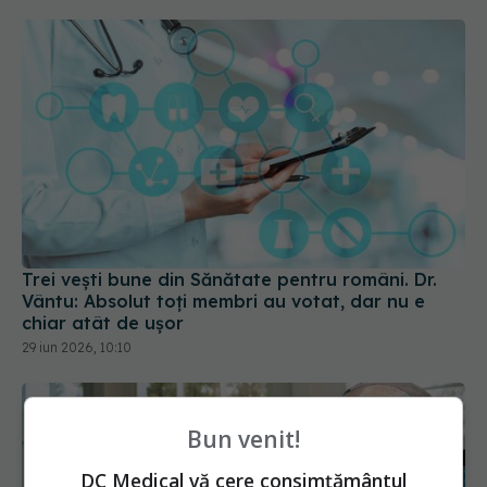
Trei vești bune din Sănătate pentru români. Dr.
Vântu: Absolut toți membri au votat, dar nu e
chiar atât de ușor
29 iun 2026, 10:10
Bun venit!
DC Medical vă cere consimțământul