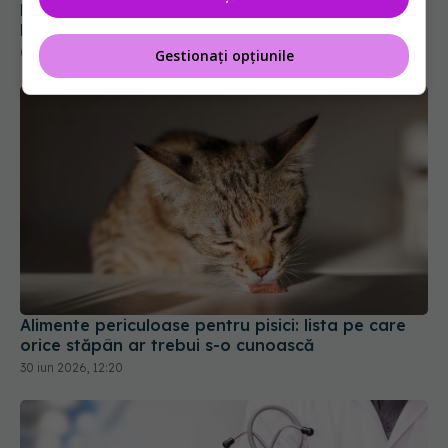
05 aug 2026, 21:09
Gestionați opțiunile
Alimente periculoase pentru pisici: lista pe care
orice stăpân ar trebui s-o cunoască
30 iun 2026, 12:20