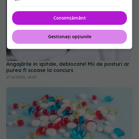
Consimțământ
Gestionați opțiunile
Angajările în spitale, deblocate! Mii de posturi ar
putea fi scoase la concurs
27 iul 2026, 14:10