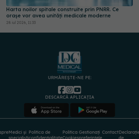
Harta noilor spitale construite prin PNRR. Ce
orașe vor avea unități medicale moderne
28 iul 2026, 11:33
URMĂREȘTE-NE PE:
DESCARCĂ APLICAȚIA
spre
Medici și
Politica de
Politica
Gestionați
Contact
Declarați
specialiști
confidențialitate
Cookies
preferințele
de