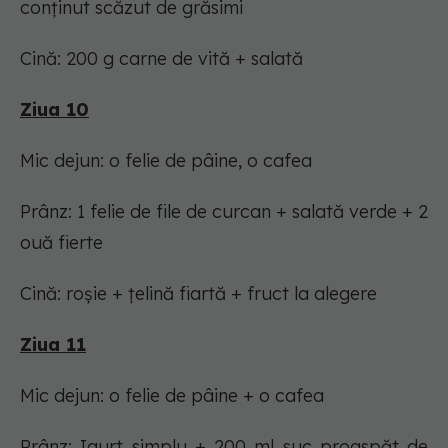
conținut scăzut de grăsimi
Cină: 200 g carne de vită + salată
Ziua 10
Mic dejun: o felie de pâine, o cafea
Prânz: 1 felie de file de curcan + salată verde + 2
ouă fierte
Cină: roșie + țelină fiartă + fruct la alegere
Ziua 11
Mic dejun: o felie de pâine + o cafea
Prânz: Iaurt simplu + 200 ml suc proaspăt de