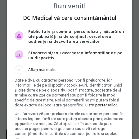
Bun venit!
DC Medical vă cere consimțământul
Publicitate și conținut personalizat, măsurători
ale publicității și de conținut, cercetarea
audienței și dezvoltarea serviciilor
Stocarea și/sau accesarea informațiilor de pe
un dispozitiv
Aflați mai multe
Datele dvs. cu caracter personal vor fi prelucrate, iar
informațiile de pe dispozitiv (cookie-uri, identificatori unici
și alte date de pe dispozitiv) pot fi stocate, accesate de și
trimise către 224 de parteneri sau pot fi folosite în mod
specific de acest site. Noi și partenerii noștri putem folosi
date exacte de localizare geografică.
Lista partenerilor.
Unii furnizori vă pot prelucra datele cu caracter personal în
interes legitim, față de care puteți obiecta prin gestionarea
opțiunilor de mai jos. Căutați un link în partea de jos a
acestei pagini pentru a gestiona sau a vă retrage
consimțământul în setările de confidențialitate și cookie-
uri.