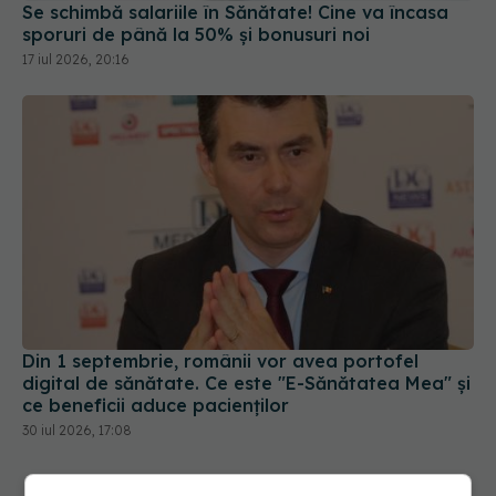
Se schimbă salariile în Sănătate! Cine va încasa
sporuri de până la 50% și bonusuri noi
17 iul 2026, 20:16
Din 1 septembrie, românii vor avea portofel
digital de sănătate. Ce este "E-Sănătatea Mea" și
ce beneficii aduce pacienților
30 iul 2026, 17:08