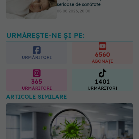
Cum folosești uleiul esențial de
rozmarin pentru a opri căderea
părului
09.08.2026, 11:00
URMĂREȘTE-NE ȘI PE:
6560
URMĂRITORI
ABONAȚI
365
1401
URMĂRITORI
URMĂRITORI
ARTICOLE SIMILARE