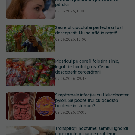
Secretul ciocolatei perfecte a fost
descoperit. Nu se află în rețetă
09.08.2026, 10:00
Plasticul pe care îl folosim zilnic,
legat de ficatul gras. Ce au
descoperit cercetătorii
09.08.2026, 09:47
Simptomele infecției cu Helicobacter
pylori. Se poate trăi cu această
bacterie în stomac?
09.08.2026, 09:00
Transpirații nocturne: semnul ignorat
care poate ascunde probleme
serioase de sănătate
08.08.2026, 20:00