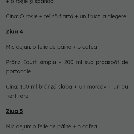
+ o roșie și spanac
Cină: O roșie + țelină fiartă + un fruct la alegere
Ziua 4
Mic dejun: o felie de pâine + o cafea
Prânz: Iaurt simplu + 200 ml suc proaspăt de
portocale
Cină: 100 ml brânză slabă + un morcov + un ou
fiert tare
Ziua 5
Mic dejun: o felie de pâine + o cafea