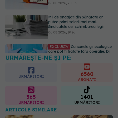
EXCLUSIV
Cancerele ginecologice
care pot fi tratate fără operație. Dr.
Sorin Bogdan (SANADOR): Chirurgia
este indicată doar punctual, pentru
anumite categorii de paciente
06.08.2026, 19:05
URMĂREȘTE-NE ȘI PE:
EXCLUSIV
Brahiterapie vs
radioterapie externă în cancerul
ginecologic. Dr. Sorin Bogdan
6560
(SANADOR) explică diferența și
URMĂRITORI
cum acționează tratamentul
ABONAȚI
06.08.2026, 22:49
365
1401
URMĂRITORI
URMĂRITORI
ARTICOLE SIMILARE