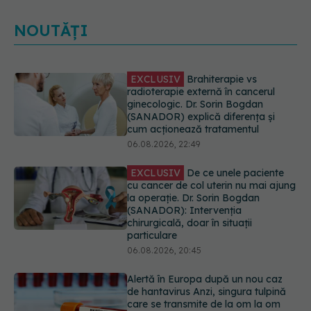
NOUTĂȚI
EXCLUSIV
De ce unele paciente
cu cancer de col uterin nu mai ajung
la operație. Dr. Sorin Bogdan
(SANADOR): Intervenția
chirurgicală, doar în situații
particulare
06.08.2026, 20:45
Alertă în Europa după un nou caz
de hantavirus Anzi, singura tulpină
care se transmite de la om la om
06.08.2026, 20:06
Mii de angajați din Sănătate ar
putea primi salarii mai mari.
Sindicatele cer schimbarea legii
06.08.2026, 19:26