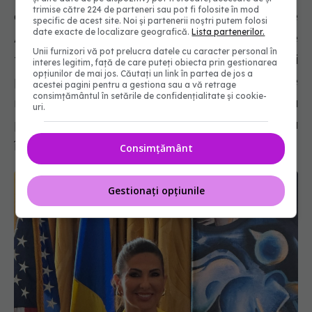
trimise către 224 de parteneri sau pot fi folosite în mod
cancerul mamar, program susținut de
specific de acest site. Noi și partenerii noștri putem folosi
date exacte de localizare geografică.
Lista partenerilor.
Academia Medicală Română, colaborează de
Unii furnizori vă pot prelucra datele cu caracter personal în
foarte mulți ani cu o echipă de medici, chirurgi
interes legitim, față de care puteți obiecta prin gestionarea
opțiunilor de mai jos. Căutați un link în partea de jos a
plasticieni, medici specializați în boli de
acestei pagini pentru a gestiona sau a vă retrage
consimțământul în setările de confidențialitate și cookie-
metabolism și de nutriție, toți puși în slujba
uri.
pacienților, din dorința de a reda acestora
încrederea în sine.
Consimțământ
Gestionați opțiunile