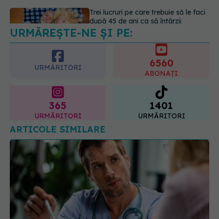
URMĂREȘTE-NE ȘI PE:
Colebil și Panzcebil, blocate
temporar în farmacii. ANMDMR
explică de ce a luat măsura
6560
06.08.2026, 16:37
URMĂRITORI
ABONAȚI
365
1401
URMĂRITORI
URMĂRITORI
ARTICOLE SIMILARE