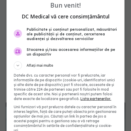
Bun venit!
DC Medical vă cere consimțământul
Publicitate și conținut personalizat, măsurători
ale publicității și de conținut, cercetarea
audienței și dezvoltarea serviciilor
Stocarea și/sau accesarea informațiilor de pe
un dispozitiv
Aflați mai multe
Datele dvs. cu caracter personal vor fi prelucrate, iar
informațiile de pe dispozitiv (cookie-uri, identificatori unici
și alte date de pe dispozitiv) pot fi stocate, accesate de și
trimise către 224 de parteneri sau pot fi folosite în mod
specific de acest site. Noi și partenerii noștri putem folosi
date exacte de localizare geografică.
Lista partenerilor.
Unii furnizori vă pot prelucra datele cu caracter personal în
interes legitim, față de care puteți obiecta prin gestionarea
opțiunilor de mai jos. Căutați un link în partea de jos a
acestei pagini pentru a gestiona sau a vă retrage
consimțământul în setările de confidențialitate și cookie-
uri.