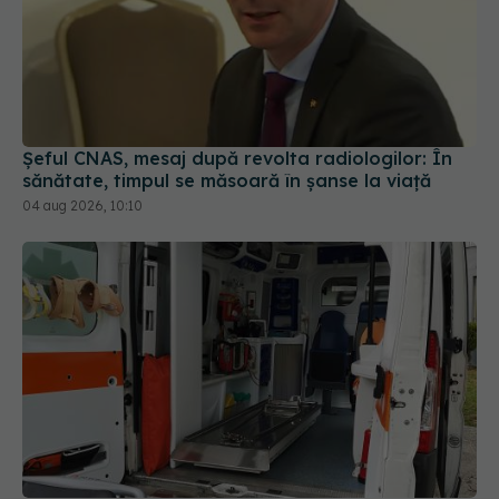
Șeful CNAS, mesaj după revolta radiologilor: În
sănătate, timpul se măsoară în șanse la viață
04 aug 2026, 10:10
Ministerul Sănătății schimbă regulile: caravanele
medicale vor putea ajunge și în școli fără
autorizație sanitară