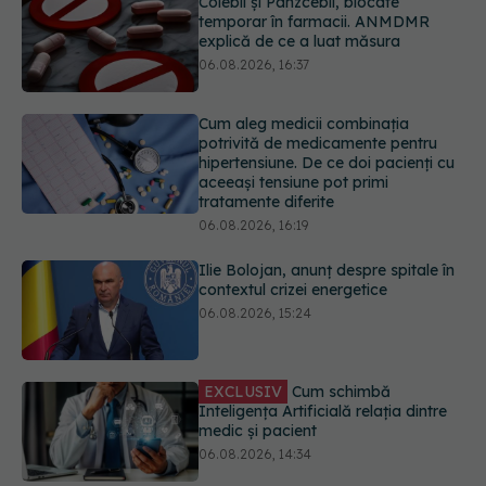
Cum aleg medicii combinația
potrivită de medicamente pentru
hipertensiune. De ce doi pacienți cu
aceeași tensiune pot primi
tratamente diferite
06.08.2026, 16:19
Ilie Bolojan, anunț despre spitale în
contextul crizei energetice
06.08.2026, 15:24
EXCLUSIV
Cum schimbă
Inteligența Artificială relația dintre
medic și pacient
06.08.2026, 14:34
Trei lucruri pe care trebuie să le faci
după 45 de ani ca să întârzii
demența cu până la 13 ani
06.08.2026, 13:03