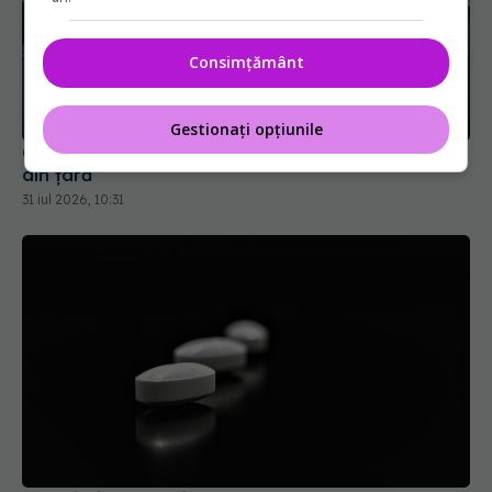
Consimțământ
Cseke Attila, anunț de ultimă oră despre spitalele
din țară
Gestionați opțiunile
31 iul 2026, 10:31
Colebil și Panzcebil, blocate la vânzare în
România. Anunțul făcut de Biofarm
04 aug 2026, 19:47