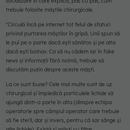
socializare în care explică, pas cu pas, cum
trebuie folosite măștile chirurgicale.
"Circulă încă pe internet tot felul de sfaturi
privind purtarea măștilor în gripă. Unii spun să
le pui pe o parte dacă ești sănătos și pe alta
dacă ești bolnav. Ca să nu cădem iar în fake
news și informații fără noimă, trebuie să
discutăm puțin despre aceste măști.
La ce sunt bune? Cele mai multe sunt de uz
chirurgical și împiedică particulele lichide să
ajungă dintr-o parte în alta (dinspre echipa
operatorie spre câmpul operator care trebuie
să fie steril, dar și invers, pentru că sar sânge și
alte lichide). Există și măști cu filtre