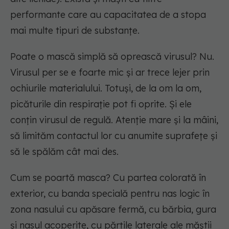
performante care au capacitatea de a stopa
mai multe tipuri de substanțe.
Poate o mască simplă să oprească virusul? Nu.
Virusul per se e foarte mic și ar trece lejer prin
ochiurile materialului. Totuși, de la om la om,
picăturile din respirație pot fi oprite. Și ele
conțin virusul de regulă. Atenție mare și la mâini,
să limităm contactul lor cu anumite suprafețe și
să le spălăm cât mai des.
Cum se poartă masca? Cu partea colorată în
exterior, cu banda specială pentru nas logic în
zona nasului cu apăsare fermă, cu bărbia, gura
și nasul acoperite, cu părțile laterale ale măștii