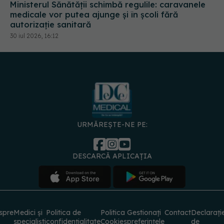
30 iul 2026, 16:12
URMĂREȘTE-NE PE:
DESCARCĂ APLICAȚIA
spre
Medici și
Politica de
Politica
Gestionați
Contact
Declarați
specialiști
confidențialitate
Cookies
preferințele
de
accesibili