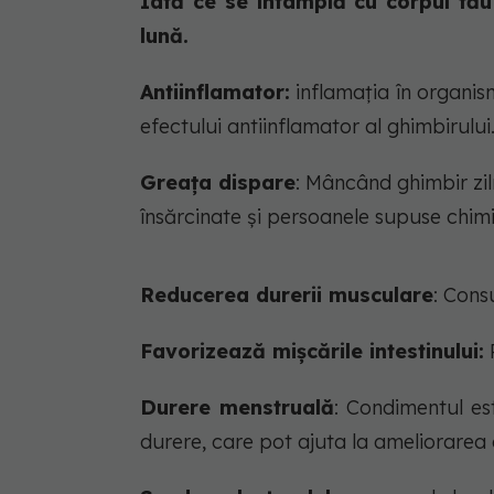
Iată ce se întâmplă cu corpul tău
lună.
Antiinflamator:
inflamația în organis
efectului antiinflamator al ghimbirului
Greața dispare
: Mâncând ghimbir zil
însărcinate și persoanele supuse chimi
Reducerea durerii musculare
: Cons
Favorizează mișcările intestinului:
P
Durere menstruală
: Condimentul es
durere, care pot ajuta la ameliorarea