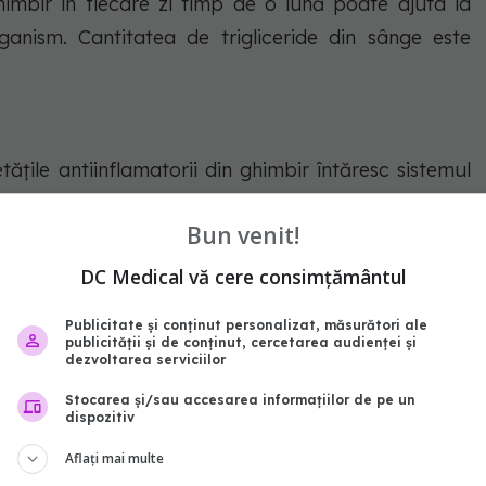
mbir în fiecare zi timp de o lună poate ajuta la
ganism. Cantitatea de trigliceride din sânge este
tățile antiinflamatorii din ghimbir întăresc sistemul
ăceală sau un virus? Atunci ghimbirul vă poate ajuta
Bun venit!
DC Medical vă cere consimțământul
Publicitate și conținut personalizat, măsurători ale
publicității și de conținut, cercetarea audienței și
dezvoltarea serviciilor
Stocarea și/sau accesarea informațiilor de pe un
dispozitiv
igliceride
intestin
ghimbir
Aflați mai multe