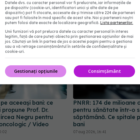
Datele dvs. cu caracter personal vor fi prelucrate, iar informațiile de
pe dispozitiv (cookie-uri, identificatori unici și alte date de pe
abonează‑te!
dispozitiv) pot fi stocate, accesate de și trimise către 224 de parteneri
sau pot fi folosite în mod specific de acest site. Noi și partenerii noștri
putem folosi date exacte de localizare geografică.
Lista partenerilor.
Unii furnizori vă pot prelucra datele cu caracter personal în interes
legitim, față de care puteți obiecta prin gestionarea opțiunilor de mai
jos. Căutați un link în partea de jos a acestei pagini pentru a gestiona
sau a vă retrage consimțământul în setările de confidențialitate și
cookie-uri.
Gestionați opțiunile
Consimțământ
 pe aceeași bani: ce
PNRR: 174 de milioane d
 propune Prof. Dr.
pentru sănătate într-o 
ircea Negru pentru
săptămână. Ce spitale 
 oncologic / Video
bani
0:02
07 aug 2026, 16:41