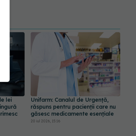
e lei
Unifarm: Canalul de Urgență,
singură
răspuns pentru pacienții care nu
primesc
găsesc medicamente esențiale
20 iul 2026, 15:16