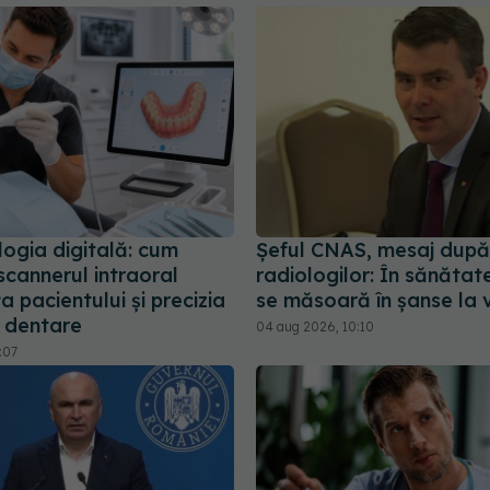
ogia digitală: cum
Șeful CNAS, mesaj după
scannerul intraoral
radiologilor: În sănătat
a pacientului și precizia
se măsoară în șanse la 
r dentare
04 aug 2026, 10:10
:07