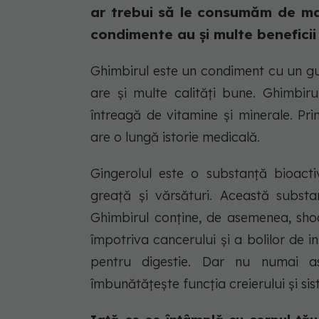
ar trebui să le consumăm de mai
condimente au și multe beneficii
Ghimbirul este un condiment cu un gu
are și multe calități bune. Ghimbiru
întreagă de vitamine și minerale. Pr
are o lungă istorie medicală.
Gingerolul este o substanță bioact
greață și vărsături. Această substan
Ghimbirul conține, de asemenea, shoa
împotriva cancerului și a bolilor de 
pentru digestie. Dar nu numai as
îmbunătățește funcția creierului și sis