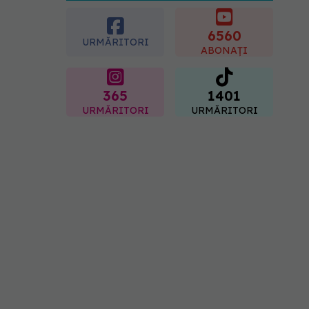
esențial de rozmarin
pentru a opri căderea
părului
6560
URMĂRITORI
09.08.2026, 11:00
ABONAȚI
365
1401
URMĂRITORI
URMĂRITORI