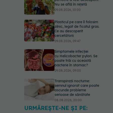
Nu se află în rețetă
09.08.2026, 10:00
Plasticul pe care îl folosim
zilnic, legat de ficatul gras.
Ce au descoperit
cercetătorii
09.08.2026, 09:47
Simptomele infecției
cu Helicobacter pylori. Se
poate trăi cu această
bacterie în stomac?
09.08.2026, 09:00
Transpirații nocturne:
semnul ignorat care poate
ascunde probleme
serioase de sănătate
08.08.2026, 20:00
URMĂREȘTE-NE ȘI PE:
Cum folosești uleiul