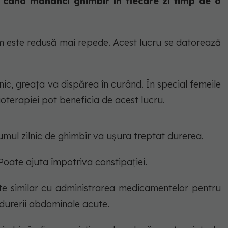
 când mănânci ghimbir în fiecare zi timp de o
m este redusă mai repede. Acest lucru se datorează
.
nic, greața va dispărea în curând. În special femeile
oterapiei pot beneficia de acest lucru.
umul zilnic de ghimbir va ușura treptat durerea.
oate ajuta împotriva constipației.
te similar cu administrarea medicamentelor pentru
 durerii abdominale acute.