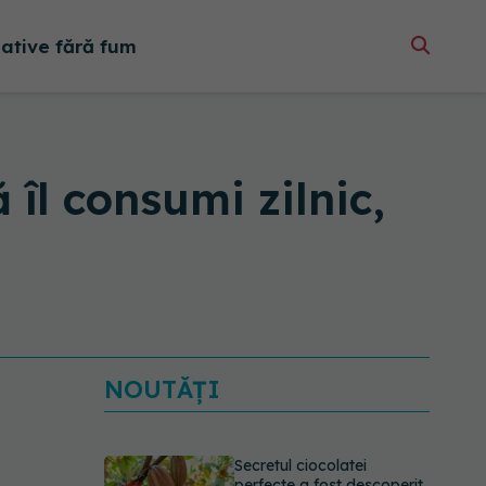
native fără fum
 îl consumi zilnic,
NOUTĂȚI
Secretul ciocolatei
perfecte a fost descoperit.