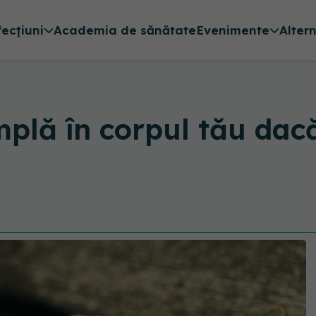
fecțiuni
Academia de sănătate
Evenimente
Alter
plă în corpul tău dacă