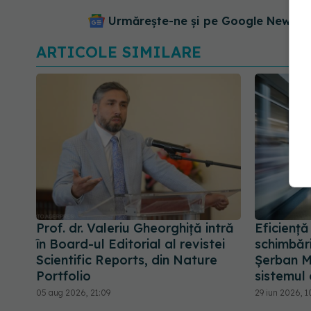
Urmărește-ne și pe Google News - 
ARTICOLE SIMILARE
Prof. dr. Valeriu Gheorghiță intră
Eficiență
în Board-ul Editorial al revistei
schimbări
Scientific Reports, din Nature
Șerban M
Portfolio
sistemul
05 aug 2026, 21:09
29 iun 2026, 1