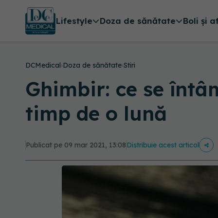
Lifestyle
Doza de sănătate
Boli și a
DCMedical
›
Doza de sănătate
›
Stiri
Ghimbir: ce se întâm
timp de o lună
Publicat pe 09 mar 2021, 13:08
Distribuie acest articol