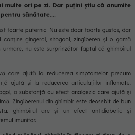
 multe ori pe zi. Dar puțini știu că anumite
 pentru sănătate....
st foarte puternic. Nu este doar foarte gustos, dar
l conține gingerol, shogaol, zingiberen și o gamă
in urmare, nu este surprinzător faptul că ghimbirul
ivă care ajută la reducerea simptomelor precum
ță ajută și la reducerea articulațiilor inflamate.
gol, o substanță cu efect analgezic care ajută și
inimă. Zingiberenul din ghimbir este deosebit de bun
ta: ghimbirul are și un efect antidiabetic și
temul imunitar.