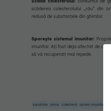
Scade colesterolul:
consumul de ghi
scăderea colesterolului „rău” din or
redusă de substanțele din ghimbir.
Sporește sistemul imunitar:
Proprie
imunitar. Ați fost deja afectat de o r
să vă recuperați mai repede.
sanatate
inima
colesterol
sistem imunitar
tr