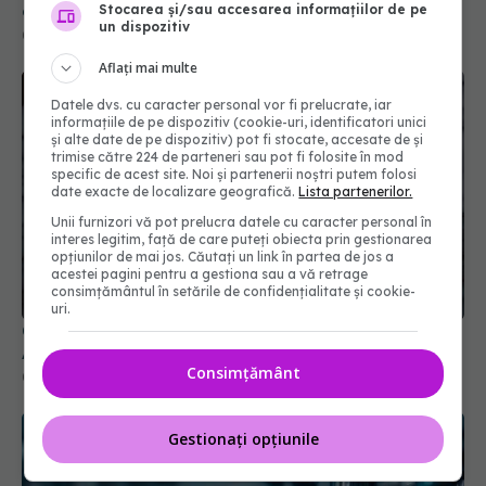
om
Stocarea și/sau accesarea informațiilor de pe
un dispozitiv
06 aug 2026, 20:06
Aflați mai multe
Datele dvs. cu caracter personal vor fi prelucrate, iar
informațiile de pe dispozitiv (cookie-uri, identificatori unici
și alte date de pe dispozitiv) pot fi stocate, accesate de și
trimise către 224 de parteneri sau pot fi folosite în mod
specific de acest site. Noi și partenerii noștri putem folosi
date exacte de localizare geografică.
Lista partenerilor.
Unii furnizori vă pot prelucra datele cu caracter personal în
interes legitim, față de care puteți obiecta prin gestionarea
opțiunilor de mai jos. Căutați un link în partea de jos a
acestei pagini pentru a gestiona sau a vă retrage
consimțământul în setările de confidențialitate și cookie-
uri.
Colebil și Panzcebil, blocate temporar în farmacii.
ANMDMR explică de ce a luat măsura
Consimțământ
06 aug 2026, 16:37
Gestionați opțiunile