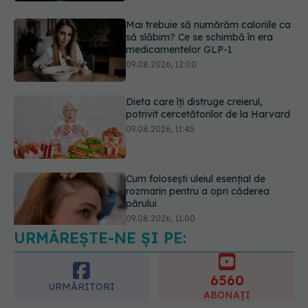
Dieta care îți distruge creierul,
potrivit cercetătorilor de la Harvard
09.08.2026, 11:45
Cum folosești uleiul esențial de
rozmarin pentru a opri căderea
părului
09.08.2026, 11:00
Ce este testul TORCH și cine trebuie
să-l facă. Ce înseamnă un rezultat
pozitiv
09.08.2026, 13:00
URMĂREȘTE-NE ȘI PE:
6560
URMĂRITORI
ABONAȚI