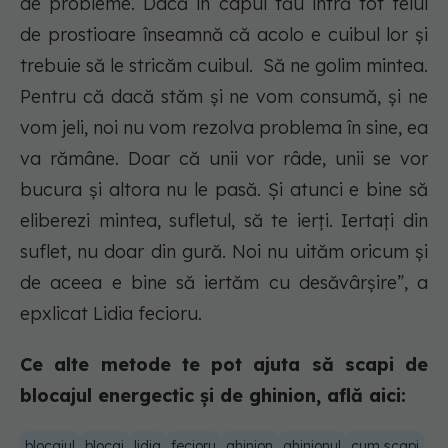
de probleme. Dacă în capul tău intră tot felul
de prostioare înseamnă că acolo e cuibul lor și
trebuie să le stricăm cuibul. Să ne golim mintea.
Pentru că dacă stăm și ne vom consumă, și ne
vom jeli, noi nu vom rezolva problema în sine, ea
va rămâne. Doar că unii vor râde, unii se vor
bucura și altora nu le pasă. Și atunci e bine să
eliberezi mintea, sufletul, să te ierți. Iertați din
suflet, nu doar din gură. Noi nu uităm oricum și
de aceea e bine să iertăm cu desăvârșire”, a
epxlicat Lidia fecioru.
Ce alte metode te pot ajuta să scapi de
blocajul energectic și de ghinion, află aici:
blocajul
blocaj
lidia
fecioru
ghinion
ghinionul
cum scapi