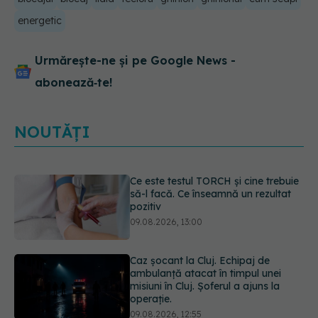
energetic
Urmărește-ne și pe Google News -
abonează‑te!
NOUTĂȚI
Caz șocant la Cluj. Echipaj de
ambulanță atacat în timpul unei
misiuni în Cluj. Șoferul a ajuns la
operație.
09.08.2026, 12:55
Mai trebuie să numărăm caloriile ca
să slăbim? Ce se schimbă în era
medicamentelor GLP-1
09.08.2026, 12:00