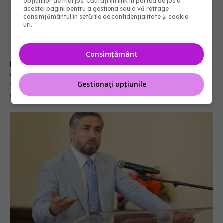
opțiunilor de mai jos. Căutați un link în partea de jos a
acestei pagini pentru a gestiona sau a vă retrage
consimțământul în setările de confidențialitate și cookie-
uri.
Consimțământ
Pacienții români, blocați la „semaforul”
administrativ. Cât mai așteaptă România
tratamentele inovatoare deja aprobate în
Gestionați opțiunile
Europa
05 aug 2026, 12:33