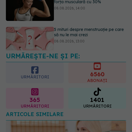
să nu le mai crezi
08.08.2026, 13:00
Medicamentul folosit de peste 60 de
ani care acționează într-un loc
neașteptat
08.08.2026, 16:00
URMĂREȘTE-NE ȘI PE:
6560
URMĂRITORI
ABONAȚI
365
1401
URMĂRITORI
URMĂRITORI
ARTICOLE SIMILARE