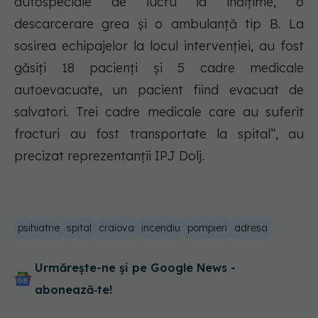
autospeciale de lucru la înălțime, o
descarcerare grea și o ambulanță tip B. La
sosirea echipajelor la locul intervenției, au fost
găsiți 18 pacienți și 5 cadre medicale
autoevacuate, un pacient fiind evacuat de
salvatori. Trei cadre medicale care au suferit
fracturi au fost transportate la spital”, au
precizat reprezentanții IPJ Dolj.
psihiatrie
spital
craiova
incendiu
pompieri
adresa
Urmărește-ne și pe Google News -
abonează‑te!