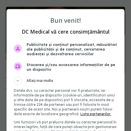
Bun venit!
DC Medical vă cere consimțământul
Publicitate și conținut personalizat, măsurători
ale publicității și de conținut, cercetarea
audienței și dezvoltarea serviciilor
Stocarea și/sau accesarea informațiilor de pe
un dispozitiv
Alina Pușcău, diagnostic devastator! Am cinci
Aflați mai multe
tumori și boala a ajuns la oase
04 aug 2026, 11:27
Datele dvs. cu caracter personal vor fi prelucrate, iar
informațiile de pe dispozitiv (cookie-uri, identificatori unici
și alte date de pe dispozitiv) pot fi stocate, accesate de și
trimise către 224 de parteneri sau pot fi folosite în mod
specific de acest site. Noi și partenerii noștri putem folosi
date exacte de localizare geografică.
Lista partenerilor.
Unii furnizori vă pot prelucra datele cu caracter personal în
interes legitim, față de care puteți obiecta prin gestionarea