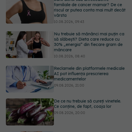
Nu trebuie să mănânci mai puțin ca
să slăbești? Dieta care reduce cu
30% „energia” din fiecare gram de
mâncare
10.08.2026, 08:40
Reclamele din platformele medicale
AI pot influența prescrierea
medicamentelor
09.08.2026, 21:00
De ce nu trebuie să cureți vinetele.
Ce conține, de fapt, coaja lor
09.08.2026, 20:00
Excrescențele cutanate benigne în
zona genitală: cauze, simptome,
diagnostic și opțiuni de tratament
09.08.2026, 19:00