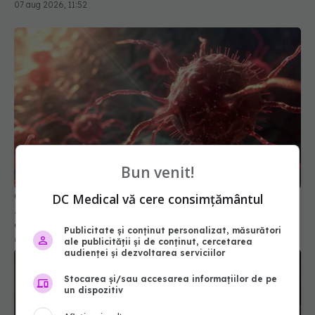
07 aug 2026, 11:52
Bun venit!
Cancerul s-a extins la oase și nu numai. Starea lui
DC Medical vă cere consimțământul
Joe Biden s-a înrăutățit. Fiul său dezvăluie cât de
gravă este boala
Publicitate și conținut personalizat, măsurători
09 aug 2026, 14:52
ale publicității și de conținut, cercetarea
audienței și dezvoltarea serviciilor
Stocarea și/sau accesarea informațiilor de pe
un dispozitiv