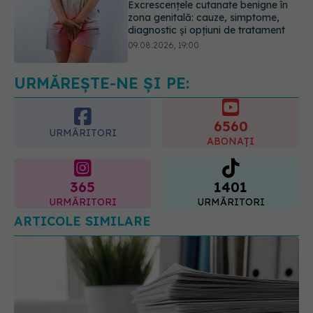
Sânii densi sau antecedente
familiale de cancer mamar? De ce
riscul ar putea conta mai mult decât
vârsta
10.08.2026, 09:43
URMĂREȘTE-NE ȘI PE:
6560
URMĂRITORI
ABONAȚI
365
1401
URMĂRITORI
URMĂRITORI
ARTICOLE SIMILARE