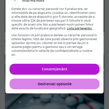
Aflați mai multe
Datele dvs. cu caracter personal vor fi prelucrate, iar
informațiile de pe dispozitiv (cookie-uri, identificatori unici
și alte date de pe dispozitiv) pot fi stocate, accesate de și
trimise către 224 de parteneri sau pot fi folosite în mod
specific de acest site. Noi și partenerii noștri putem folosi
date exacte de localizare geografică.
Lista partenerilor.
Statul acordă un sprijin de 15.000 de lei. Cine
Unii furnizori vă pot prelucra datele cu caracter personal în
interes legitim, față de care puteți obiecta prin gestionarea
poate depune cererea din 17 august
opțiunilor de mai jos. Căutați un link în partea de jos a
04 aug 2026, 21:01
acestei pagini pentru a gestiona sau a vă retrage
consimțământul în setările de confidențialitate și cookie-
uri.
Consimțământ
Gestionați opțiunile