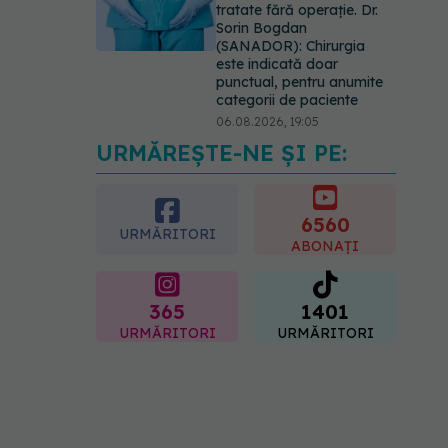
tratate fără operație. Dr.
Sorin Bogdan
(SANADOR): Chirurgia
este indicată doar
punctual, pentru anumite
categorii de paciente
06.08.2026, 19:05
URMĂREȘTE-NE ȘI PE:
EXCLUSIV
Brahiterapie
vs radioterapie externă în
cancerul ginecologic. Dr.
Sorin Bogdan (SANADOR)
6560
URMĂRITORI
explică diferența și cum
ABONAȚI
acționează tratamentul
06.08.2026, 22:49
365
1401
URMĂRITORI
URMĂRITORI