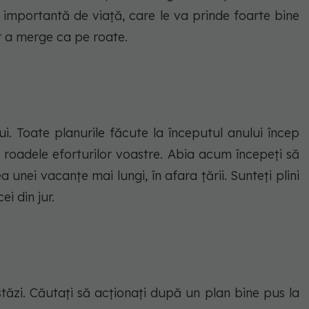
ie importantă de viață, care le va prinde foarte bine
ar a merge ca pe roate.
i. Toate planurile făcute la începutul anului încep
t, roadele eforturilor voastre. Abia acum începeți să
ea unei vacanțe mai lungi, în afara țării. Sunteți plini
ei din jur.
stăzi. Căutați să acționați după un plan bine pus la