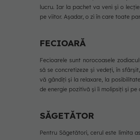
lucru. Iar la pachet va veni și o lecț
pe viitor. Așadar, o zi în care toate p
FECIOARĂ
Fecioarele sunt norocoasele zodiaculu
să se concretizeze și vedeți, în sfârși
vă gândiți și la relaxare, la posibilitat
de energie pozitivă și îi molipsiți și pe c
SĂGETĂTOR
Pentru Săgetători, cerul este limita a