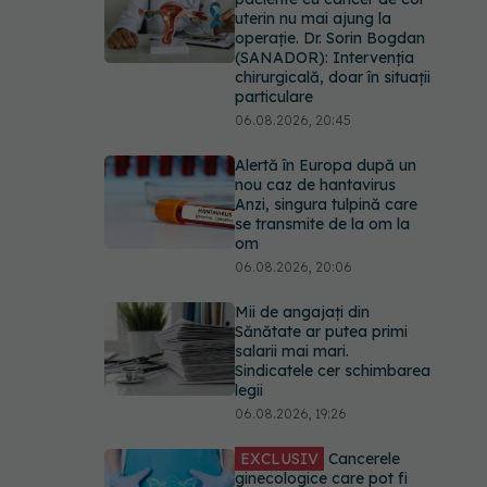
uterin nu mai ajung la
operație. Dr. Sorin Bogdan
(SANADOR): Intervenția
chirurgicală, doar în situații
particulare
06.08.2026, 20:45
Alertă în Europa după un
nou caz de hantavirus
Anzi, singura tulpină care
se transmite de la om la
om
06.08.2026, 20:06
Mii de angajați din
Sănătate ar putea primi
salarii mai mari.
Sindicatele cer schimbarea
legii
06.08.2026, 19:26
EXCLUSIV
Cancerele
ginecologice care pot fi