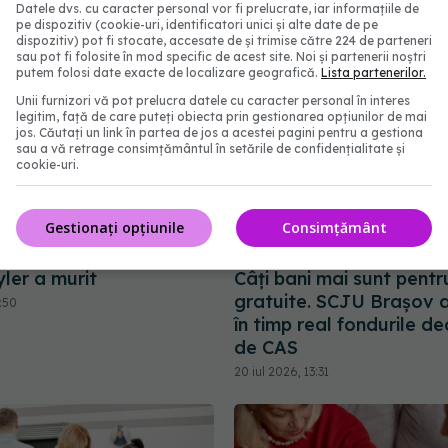
Datele dvs. cu caracter personal vor fi prelucrate, iar informațiile de
pe dispozitiv (cookie-uri, identificatori unici și alte date de pe
dispozitiv) pot fi stocate, accesate de și trimise către 224 de parteneri
sau pot fi folosite în mod specific de acest site. Noi și partenerii noștri
putem folosi date exacte de localizare geografică.
Lista partenerilor.
Unii furnizori vă pot prelucra datele cu caracter personal în interes
legitim, față de care puteți obiecta prin gestionarea opțiunilor de mai
jos. Căutați un link în partea de jos a acestei pagini pentru a gestiona
sau a vă retrage consimțământul în setările de confidențialitate și
cookie-uri.
Gestionați opțiunile
Consimțământ
ler a murit
Câți bani mai sunt pentr
gratuite. SCJU Brașov 
3:50
în timp real fondurile d
de CAS
20 iul 2026, 13:31