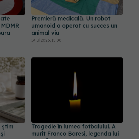
cate
Premieră medicală. Un robot
 ANMDMR
umanoid a operat cu succes un
sura
animal viu
19 iul 2026, 15:00
 știm
Tragedie în lumea fotbalului. A
și
murit Franco Baresi, legenda lui