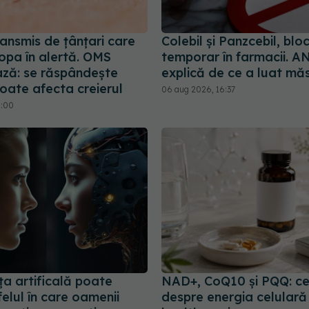
ransmis de țânțari care
Colebil și Panzcebil, blo
opa în alertă. OMS
temporar în farmacii.
ază: se răspândește
explică de ce a luat mă
poate afecta creierul
06 aug 2026, 16:37
6:00
ța artificală poate
NAD+, CoQ10 și PQQ: ce
elul în care oamenii
despre energia celulară 