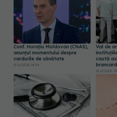
Conf. Horațiu Moldovan (CNAS),
Val de an
anunțul momentului despre
instituții
cardurile de sănătate
caută asi
brancardi
15 iul 2026, 16:54
10 iul 2026, 0