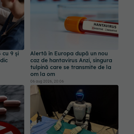
 cu 9 și
Alertă în Europa după un nou
dic
caz de hantavirus Anzi, singura
tulpină care se transmite de la
om la om
06 aug 2026, 20:06