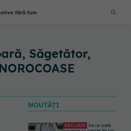
native fără fum
ară, Săgetător,
 de NOROCOASE
NOUTĂȚI
EXCLUSIV
De ce unele
paciente cu cancer de col