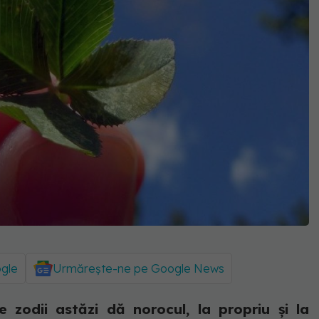
ogle
Urmărește-ne pe Google News
zodii astăzi dă norocul, la propriu și la