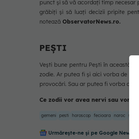
punct și să vă acordați timp necesar p
grăbiți și să luați decizii pripite
notează
ObservatorNews.ro.
PEȘTI
Vești bune pentru Pești în această zi
zodie. Ar putea fi și aici vorba de un
provocări. Sau ar putea fi vorba despr
Ce zodii vor avea nervi sau vor ave
gemeni
pesti
horoscop
fecioara
noroc
sage
Urmărește-ne și pe Google News - 