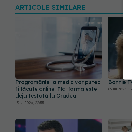
ARTICOLE SIMILARE
Programările la medic vor putea
Bonnie Ty
fi făcute online. Platforma este
09 iul 2026, 1
deja testată la Oradea
15 iul 2026, 22:55