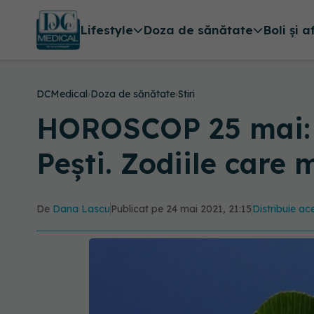
Lifestyle
Doza de sănătate
Boli și a
DCMedical
›
Doza de sănătate
›
Stiri
HOROSCOP 25 mai: B
Pești. Zodiile car
De
Dana Lascu
Publicat pe 24 mai 2021, 21:15
Distribuie ace