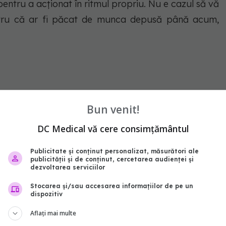
entru a acționat în ritmul propriu. Nu e cazul să vă
 pentru că ar fi păcat de munca depusă până acum,
. Începe o nouă aventură pentru nativii din această
Bun venit!
 drum, către o vacanță sau către o destinație cu noi
DC Medical vă cere consimțământul
e un job nou, un job care să le reenergizeze viața.
Publicitate și conținut personalizat, măsurători ale
publicității și de conținut, cercetarea audienței și
a ghinion, aflați AICI.
dezvoltarea serviciilor
Stocarea și/sau accesarea informațiilor de pe un
tator
berbec
zodiile
25 mai
dispozitiv
Aflați mai multe
abonează‑te!