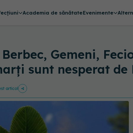
fecțiuni
Academia de sănătate
Evenimente
Alter
erbec, Gemeni, Fecio
e marți sunt nesperat
st articol