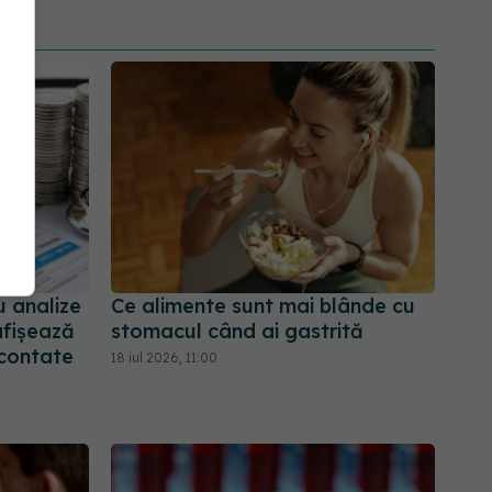
u analize
Ce alimente sunt mai blânde cu
afișează
stomacul când ai gastrită
econtate
18 iul 2026, 11:00