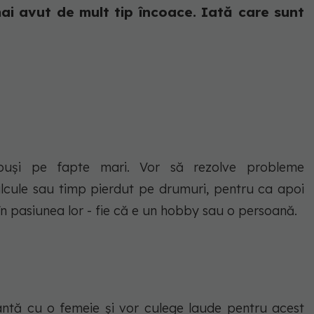
mai avut de mult tip încoace. Iată care sunt
puși pe fapte mari. Vor să rezolve probleme
calcule sau timp pierdut pe drumuri, pentru ca apoi
n pasiunea lor - fie că e un hobby sau o persoană.
antă cu o femeie și vor culege laude pentru acest