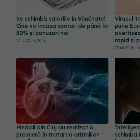
Se schimbă salariile în Sănătate!
Virusul t
Cine va încasa sporuri de până la
pune Eur
50% și bonusuri noi
avertize
rapid și 
17 iul 2026, 20:16
25 iul 2026, 1
Medicii din Cluj au realizat o
Inteligen
premieră în tratarea aritmiilor
schimba f