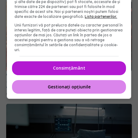
și alte date de pe dispozitiv) pot fi stocate, accesate de și
trimise către 224 de parteneri sau pot fi folosite în mod
specific de acest site. Noi și partenerii noștri putem folosi
date exacte de localizare geografică.
Lista partenerilor.
Unii furnizori vă pot prelucra datele cu caracter personal în
interes legitim, față de care puteți obiecta prin gestionarea
opțiunilor de mai jos. Căutați un link în partea de jos a
acestei pagini pentru a gestiona sau a vă retrage
consimțământul în setările de confidențialitate și cookie-
uri.
Consimțământ
Cancerul s-a extins la oase și nu numai. Starea lui
Joe Biden s-a înrăutățit. Fiul său dezvăluie cât de
gravă este boala
Gestionați opțiunile
09 aug 2026, 14:52