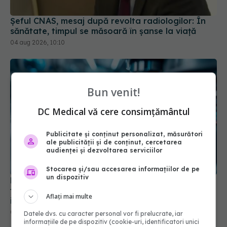
Șeful CNAS, mesaj după revolta radiologilor: În
sănătate, timpul se măsoară în șanse la viață
04 aug 2026, 10:10
Bun venit!
DC Medical vă cere consimțământul
Publicitate și conținut personalizat, măsurători
ale publicității și de conținut, cercetarea
audienței și dezvoltarea serviciilor
Stocarea și/sau accesarea informațiilor de pe
Pacienții ar putea avea acces mai rapid la
un dispozitiv
tratamente. UNIFARM anunță un parteneriat
Aflați mai multe
important
04 aug 2026, 12:30
Datele dvs. cu caracter personal vor fi prelucrate, iar
informațiile de pe dispozitiv (cookie-uri, identificatori unici