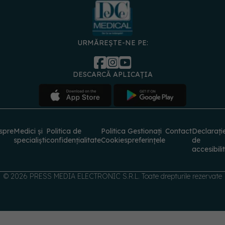
URMĂREȘTE-NE PE:
DESCARCĂ APLICAȚIA
spre
Medici și
Politica de
Politica
Gestionați
Contact
Declarați
specialiști
confidențialitate
Cookies
preferințele
de
accesibili
© 2026 PRESS MEDIA ELECTRONIC S.R.L. Toate drepturile rezervate