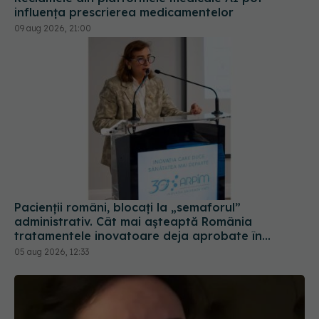
influența prescrierea medicamentelor
09 aug 2026, 21:00
Pacienții români, blocați la „semaforul”
administrativ. Cât mai așteaptă România
tratamentele inovatoare deja aprobate în
Europa
05 aug 2026, 12:33