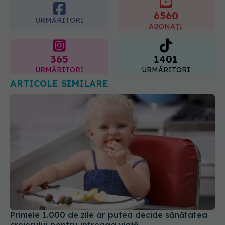
afectate
6560
10.08.2026, 22:29
URMĂRITORI
ABONAȚI
365
1401
URMĂRITORI
URMĂRITORI
ARTICOLE SIMILARE
Primele 1.000 de zile ar putea decide sănătatea
creierului pentru întreaga viață