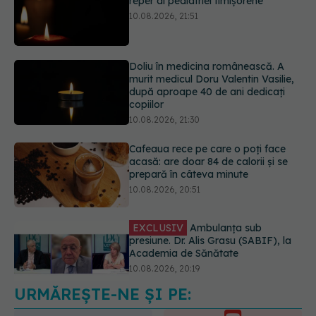
10.08.2026, 21:51
Doliu în medicina românească. A
murit medicul Doru Valentin Vasilie,
după aproape 40 de ani dedicați
copiilor
10.08.2026, 21:30
Cafeaua rece pe care o poți face
acasă: are doar 84 de calorii și se
prepară în câteva minute
10.08.2026, 20:51
EXCLUSIV
Ambulanța sub
presiune. Dr. Alis Grasu (SABIF), la
Academia de Sănătate
10.08.2026, 20:19
URMĂREȘTE-NE ȘI PE:
Semnul de pe picioare care poate
dezvălui că arterele sunt grav