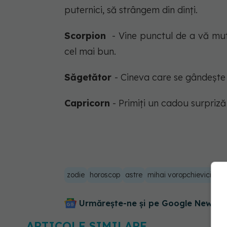
puternici, să strângem din dinți.
Scorpion
- Vine punctul de a vă muta
cel mai bun.
Săgetător
- Cineva care se gândește 
Capricorn
- Primiți un cadou surpriz
zodie
horoscop
astre
mihai voropchievici
ru
Urmărește-ne și pe Google News - 
ARTICOLE SIMILARE