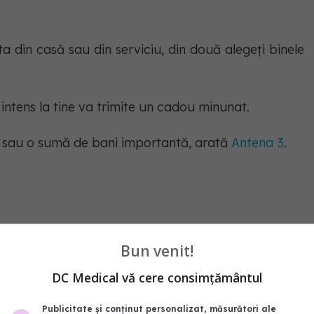
 din casă sau din serviciu, din două alegeți binele
intens la tine va trimite un cadou minunat.
ă sau o sumă de bani importantă, arată
Antena 3
.
ne
horoscop rune 19-25 iulie 2021
Bun venit!
DC Medical vă cere consimțământul
abonează‑te!
Publicitate și conținut personalizat, măsurători ale