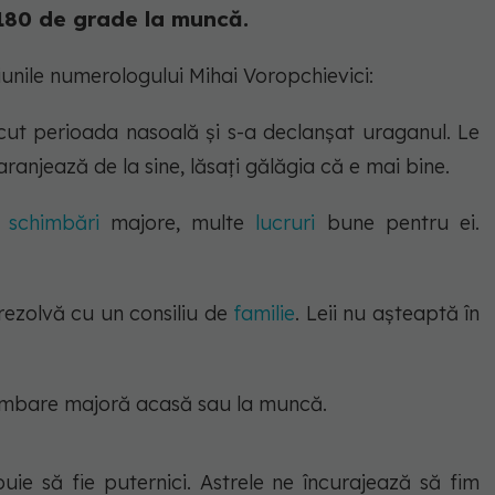
 180 de grade la muncă.
iunile numerologului Mihai Voropchievici:
ecut perioada nasoală și s-a declanșat uraganul. Le
aranjează de la sine, lăsați gălăgia că e mai bine.
e
schimbări
majore, multe
lucruri
bune pentru ei.
rezolvă cu un consiliu de
familie
. Leii nu așteaptă în
imbare majoră acasă sau la muncă.
ie să fie puternici. Astrele ne încurajează să fim