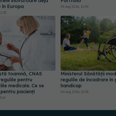
tele inovatoare deja
Portfolio
 în Europa
05 aug 2026, 21:09
12:33
stă toamnă, CNAS
Ministerul Sănătății mod
egulile pentru
regulile de încadrare în
iile medicale. Ce se
handicap
pentru pacienți
04 aug 2026, 10:33
5:19