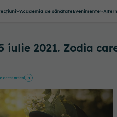
fecțiuni
Academia de sănătate
Evenimente
Alter
 iulie 2021. Zodia car
ie acest articol