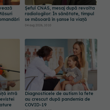
ivează
Șeful CNAS, mesaj după revolta
Măsuri
radiologilor: În sănătate, timpul
ecomandări
se măsoară în șanse la viață
04 aug 2026, 10:10
iță intră
Diagnosticele de autism la fete
revistei
au crescut după pandemia de
Nature
COVID-19