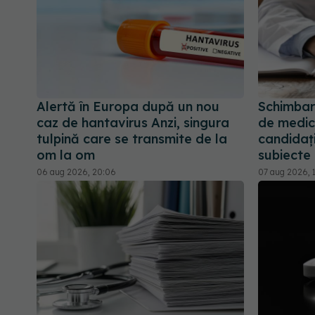
Alertă în Europa după un nou
Schimbar
caz de hantavirus Anzi, singura
de medic 
tulpină care se transmite de la
candidați
om la om
subiecte
06 aug 2026, 20:06
07 aug 2026, 1