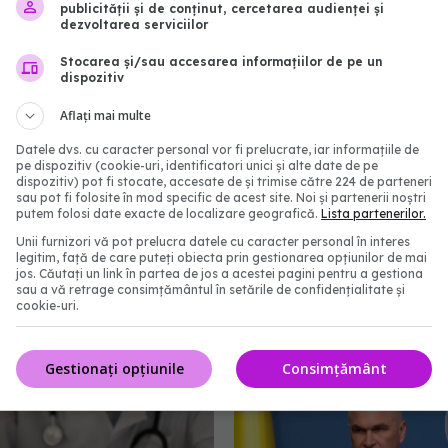
publicității și de conținut, cercetarea audienței și
dezvoltarea serviciilor
Stocarea și/sau accesarea informațiilor de pe un
dispozitiv
Aflați mai multe
Datele dvs. cu caracter personal vor fi prelucrate, iar informațiile de
pe dispozitiv (cookie-uri, identificatori unici și alte date de pe
dispozitiv) pot fi stocate, accesate de și trimise către 224 de parteneri
sau pot fi folosite în mod specific de acest site. Noi și partenerii noștri
putem folosi date exacte de localizare geografică.
Lista partenerilor.
Unii furnizori vă pot prelucra datele cu caracter personal în interes
ordă un sprijin de
Pacienții ar putea avea
legitim, față de care puteți obiecta prin gestionarea opțiunilor de mai
e lei. Cine poate depune
mai rapid la tratamente
jos. Căutați un link în partea de jos a acestei pagini pentru a gestiona
sau a vă retrage consimțământul în setările de confidențialitate și
din 17 august
UNIFARM anunță un par
cookie-uri.
important
21:01
04 aug 2026, 12:30
Gestionați opțiunile
Consimțământ