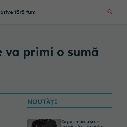
native fără fum
e va primi o sumă
NOUTĂȚI
Ce poți mânca și ce
trebuie să eviți dacă ai