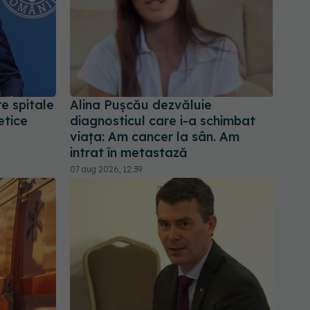
re spitale
Alina Pușcău dezvăluie
etice
diagnosticul care i-a schimbat
viața: Am cancer la sân. Am
intrat în metastază
07 aug 2026, 12:39