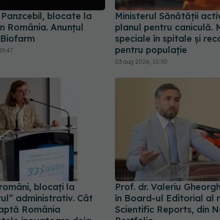
i Panzcebil, blocate la
Ministerul Sănătății act
în România. Anunțul
planul pentru caniculă. 
 Biofarm
speciale în spitale și r
pentru populație
19:47
03 aug 2026, 10:30
 români, blocați la
Prof. dr. Valeriu Gheorgh
l” administrativ. Cât
în Board-ul Editorial al 
eaptă România
Scientific Reports, din 