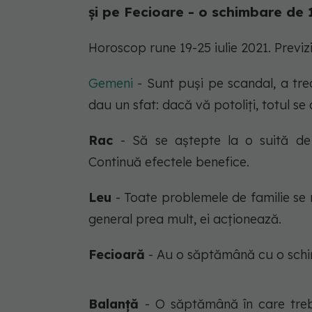
și pe Fecioare - o schimbare de
Horoscop rune 19-25 iulie 2021. Previz
Gemeni
- Sunt puși pe scandal, a tr
dau un sfat: dacă vă potoliți, totul se 
Rac
- Să se aștepte la o suită d
Continuă efectele benefice.
Leu
- Toate problemele de familie se 
general prea mult, ei acționează.
Fecioară
- Au o săptămână cu o sch
Balanță
- O săptămână în care trebu