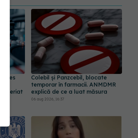
 acces
Colebil și Panzcebil, blocate
.
temporar în farmacii. ANMDMR
teneriat
explică de ce a luat măsura
06 aug 2026, 16:37