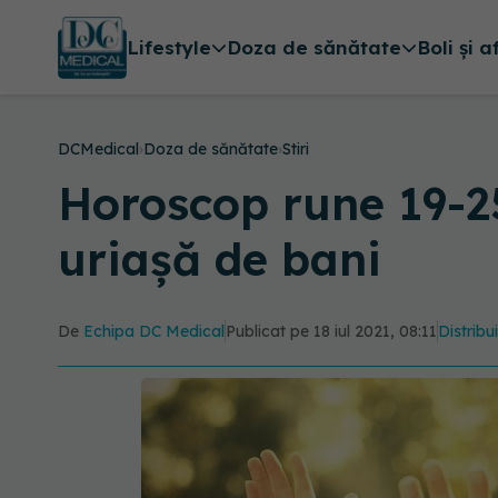
Lifestyle
Doza de sănătate
Boli și a
DCMedical
›
Doza de sănătate
›
Stiri
Horoscop rune 19-25
uriașă de bani
De
Echipa DC Medical
Publicat pe 18 iul 2021, 08:11
Distribu