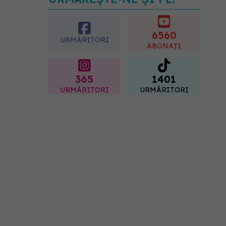
Transpirații nocturne:
semnul ignorat care poate
ascunde probleme
serioase de sănătate
6560
URMĂRITORI
08.08.2026, 20:00
ABONAȚI
365
1401
URMĂRITORI
URMĂRITORI