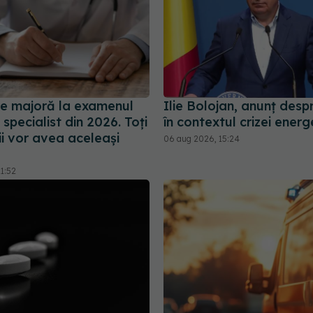
e majoră la examenul
Ilie Bolojan, anunț desp
specialist din 2026. Toți
în contextul crizei energ
i vor avea aceleași
06 aug 2026, 15:24
1:52