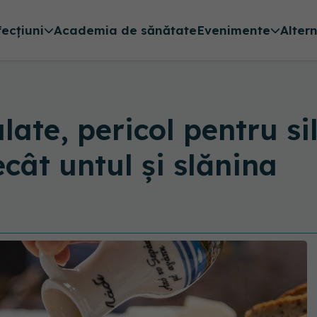
fecțiuni
Academia de sănătate
Evenimente
Alter
ate, pericol pentru silu
cât untul și slănina