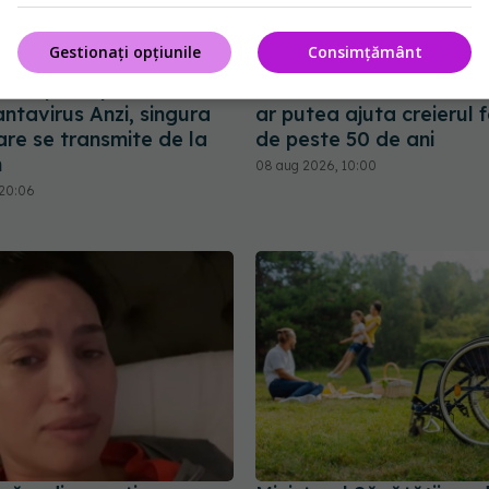
Gestionați opțiunile
Consimțământ
n Europa după un nou
Fereastra alimentară d
ntavirus Anzi, singura
ar putea ajuta creierul 
are se transmite de la
de peste 50 de ani
m
08 aug 2026, 10:00
 20:06