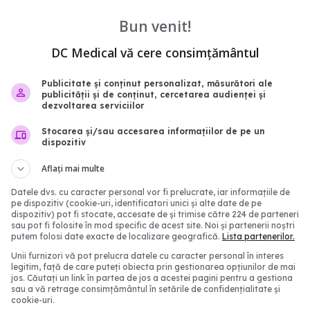
c.
rie este tot o calorie, indiferent dacă provine din
Bun venit!
ca unele calorii îngrașă mai tare. “Nicio masă fără
DC Medical vă cere consimțământul
curajare", a scris medicul nutriționist Mihaela Bilic
Publicitate și conținut personalizat, măsurători ale
publicității și de conținut, cercetarea audienței și
dezvoltarea serviciilor
animala
Stocarea și/sau accesarea informațiilor de pe un
dispozitiv
abonează‑te!
Aflați mai multe
Datele dvs. cu caracter personal vor fi prelucrate, iar informațiile de
pe dispozitiv (cookie-uri, identificatori unici și alte date de pe
dispozitiv) pot fi stocate, accesate de și trimise către 224 de parteneri
sau pot fi folosite în mod specific de acest site. Noi și partenerii noștri
putem folosi date exacte de localizare geografică.
Lista partenerilor.
Unii furnizori vă pot prelucra datele cu caracter personal în interes
legitim, față de care puteți obiecta prin gestionarea opțiunilor de mai
jos. Căutați un link în partea de jos a acestei pagini pentru a gestiona
sau a vă retrage consimțământul în setările de confidențialitate și
cookie-uri.