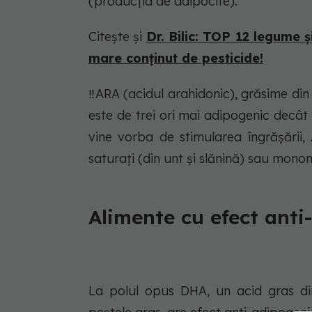
(producția de adipocite).
Citește și
Dr. Bilic: TOP 12 legume 
mare conținut de pesticide!
‼️ARA (acidul arahidonic), grăsime din
este de trei ori mai adipogenic decât
vine vorba de stimularea îngrășării,
saturați (din unt și slănină) sau monon
Alimente cu efect anti
La polul opus DHA, un acid gras di