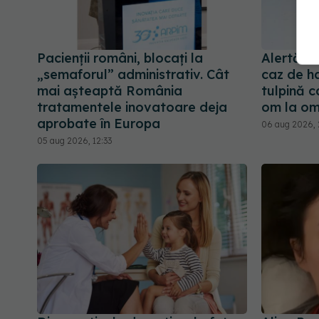
Pacienții români, blocați la
Alertă î
„semaforul” administrativ. Cât
caz de ha
mai așteaptă România
tulpină c
tratamentele inovatoare deja
om la o
aprobate în Europa
06 aug 2026,
05 aug 2026, 12:33