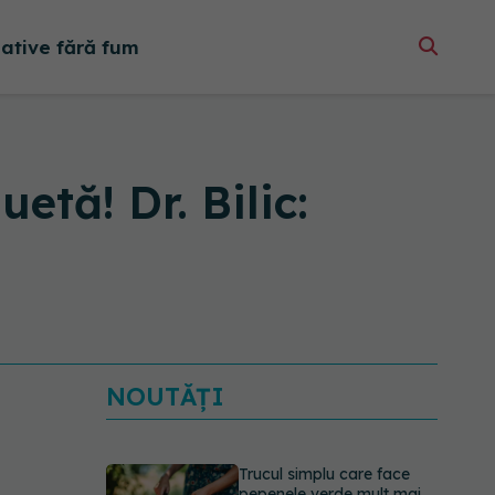
native fără fum
etă! Dr. Bilic:
NOUTĂȚI
Trucul simplu care face
pepenele verde mult mai