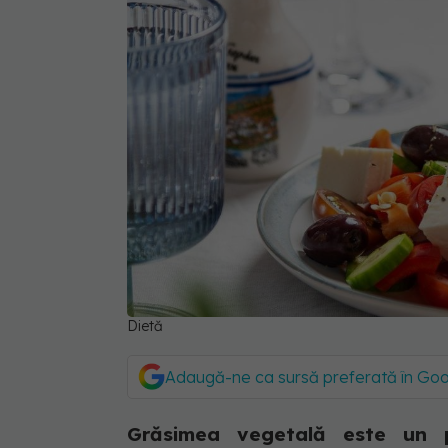
Dietă
Adaugă-ne ca sursă preferată în Go
Grăsimea vegetală este un pe