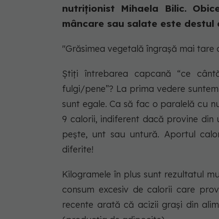
nutriționist Mihaela Bilic. Obi
mâncare sau salate este destul d
"Grăsimea vegetală îngrașă mai tare 
Știți întrebarea capcană “ce câ
fulgi/pene”? La prima vedere suntem 
sunt egale. Ca să fac o paralelă cu 
9 calorii, indiferent dacă provine din 
pește, unt sau untură. Aportul calor
diferite!
Kilogramele în plus sunt rezultatul mul
consum excesiv de calorii care provi
recente arată că acizii grași din ali