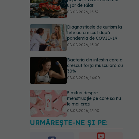
ușor de tăiat
08.08.2026, 15:32
Diagnosticele de autism la
fete au crescut după
pandemia de COVID-19
08.08.2026, 15:00
Bacteria din intestin care a
crescut forța musculară cu
30%
08.08.2026, 14:00
5 mituri despre
menstruație pe care să nu
le mai crezi
08.08.2026, 13:00
URMĂREȘTE-NE ȘI PE:
Medicamentul folosit de
peste 60 de ani care
acționează într-un loc