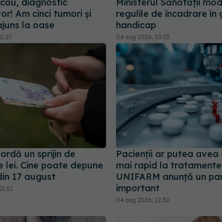
șcău, diagnostic
Ministerul Sănătății mod
r! Am cinci tumori și
regulile de încadrare în
ajuns la oase
handicap
11:27
04 aug 2026, 10:33
ordă un sprijin de
Pacienții ar putea avea
e lei. Cine poate depune
mai rapid la tratamente
din 17 august
UNIFARM anunță un par
important
21:01
04 aug 2026, 12:30