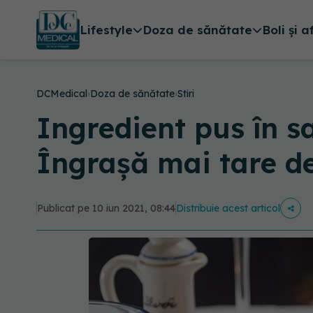
Lifestyle
Doza de sănătate
Boli și a
DCMedical
›
Doza de sănătate
›
Stiri
Ingredient pus în sal
Îngrașă mai tare de
Publicat pe 10 iun 2021, 08:44
Distribuie acest articol