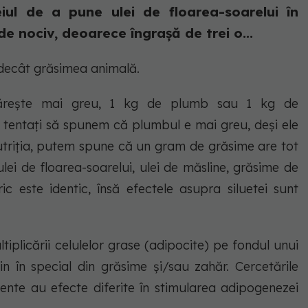
ceiul de a pune ulei de floarea-soarelui în
e nociv, deoarece îngrașă de trei o...
decât grăsimea animală.
ntărește mai greu, 1 kg de plumb sau 1 kg de
tentați să spunem că plumbul e mai greu, deși ele
nutriția, putem spune că un gram de grăsime are tot
ulei de floarea-soarelui, ulei de măsline, grăsime de
ic este identic, însă efectele asupra siluetei sunt
tiplicării celulelor grase (adipocite) pe fondul unui
n în special din grăsime și/sau zahăr. Cercetările
mente au efecte diferite în stimularea adipogenezei