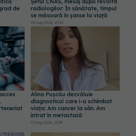
ifică
Șeful CNAS, mesaj după revolta
 grad de
radiologilor: În sănătate, timpul
se măsoară în șanse la viață
04 aug 2026, 10:10
 acces
Alina Pușcău dezvăluie
.
diagnosticul care i-a schimbat
teneriat
viața: Am cancer la sân. Am
intrat în metastază
07 aug 2026, 12:39