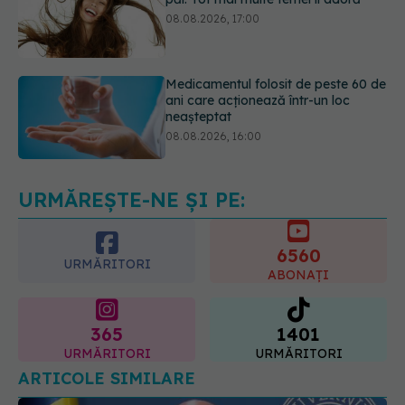
Medicamentul folosit de peste 60 de
ani care acționează într-un loc
neașteptat
08.08.2026, 16:00
Transpirații nocturne: semnul ignorat
care poate ascunde probleme
serioase de sănătate
08.08.2026, 20:00
URMĂREȘTE-NE ȘI PE:
6560
URMĂRITORI
ABONAȚI
365
1401
URMĂRITORI
URMĂRITORI
ARTICOLE SIMILARE