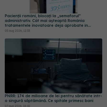
Pacienții români, blocați la „semaforul”
administrativ. Cât mai așteaptă România
tratamentele inovatoare deja aprobate în
Europa
05 aug 2026, 12:33
PNRR: 174 de milioane de lei pentru sănătate într-
o singură săptămână. Ce spitale primesc bani
07 aug 2026, 16:41