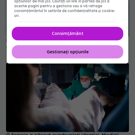
opțiunilor de mai jos. Căutați un link în partea de jos a
acestei pagini pentru a gestiona sau a vă retrage
consimțământul în setările de confidențialitate și cookie-
uri.
Consimțământ
Harta noilor spitale construite prin PNRR. Ce
orașe vor avea unități medicale moderne
Gestionați opțiunile
28 iul 2026, 11:33