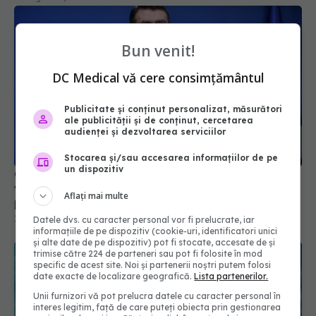
Bun venit!
DC Medical vă cere consimțământul
Publicitate și conținut personalizat, măsurători
ale publicității și de conținut, cercetarea
audienței și dezvoltarea serviciilor
Stocarea și/sau accesarea informațiilor de pe
un dispozitiv
Conf. Horațiu Moldovan, anunț pentru pacienții
vârstnici: Aparținătorii le vor putea face
Aflați mai multe
programările medicale online
16 iul 2026, 19:55
Datele dvs. cu caracter personal vor fi prelucrate, iar
informațiile de pe dispozitiv (cookie-uri, identificatori unici
și alte date de pe dispozitiv) pot fi stocate, accesate de și
trimise către 224 de parteneri sau pot fi folosite în mod
specific de acest site. Noi și partenerii noștri putem folosi
date exacte de localizare geografică.
Lista partenerilor.
Unii furnizori vă pot prelucra datele cu caracter personal în
interes legitim, față de care puteți obiecta prin gestionarea