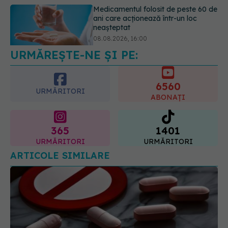
Transpirații nocturne: semnul ignorat
care poate ascunde probleme
serioase de sănătate
08.08.2026, 20:00
URMĂREȘTE-NE ȘI PE:
6560
URMĂRITORI
ABONAȚI
365
1401
URMĂRITORI
URMĂRITORI
ARTICOLE SIMILARE