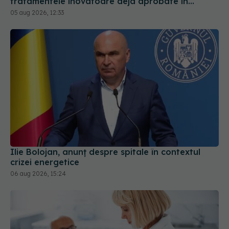
tratamentele inovatoare deja aprobate în
Europa
05 aug 2026, 12:33
Ilie Bolojan, anunț despre spitale în contextul
crizei energetice
06 aug 2026, 15:24