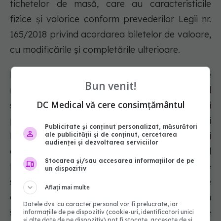
tichetelor de masă, care au caracteristicile
fizice şi valorice conform prevederilor Legii nr.
165/2018 privind acordarea biletelor de valoare,
cu modificările şi completările ulterioare.
Prin această OUG se reglementează o serie de
Bun venit!
măsuri privind drepturile salariale din domeniul
DC Medical vă cere consimțământul
sanitar în cazul persoanelor detașate, dar și
pentru personalul din cadrul Institutului
Publicitate și conținut personalizat, măsurători
Național de Sănătate Publică, Centrului
ale publicității și de conținut, cercetarea
audienței și dezvoltarea serviciilor
operativ pentru situații de urgență din cadrul
Stocarea și/sau accesarea informațiilor de pe
Ministerului Sănătății, conducerea direcțiilor de
un dispozitiv
sănătate publică și a personalului care
Aflați mai multe
gestionează focare COVID-19, personalului din
Datele dvs. cu caracter personal vor fi prelucrate, iar
structurile de control ale direcțiilor de sănătate
informațiile de pe dispozitiv (cookie-uri, identificatori unici
și alte date de pe dispozitiv) pot fi stocate, accesate de și