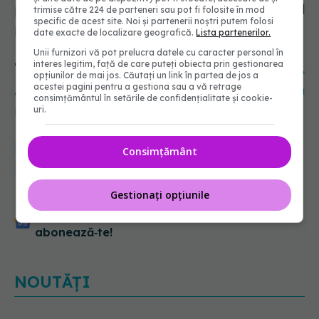
publică, potrivit unui comunicat de presă al
trimise către 224 de parteneri sau pot fi folosite în mod
specific de acest site. Noi și partenerii noștri putem folosi
Ministerului Sănătății.
date exacte de localizare geografică.
Lista partenerilor.
Unii furnizori vă pot prelucra datele cu caracter personal în
interes legitim, față de care puteți obiecta prin gestionarea
Vezi și:
Legea etichetei Nutri-Score. Wiener,
opțiunilor de mai jos. Căutați un link în partea de jos a
acestei pagini pentru a gestiona sau a vă retrage
APEL: Riscul nutrițional, cel mai mare risc din
consimțământul în setările de confidențialitate și cookie-
uri.
Europa
medical
Ministerul Sanatatii
sanatate
masuri
Consimțământ
asistenta medicala
doza de sanatate
Gestionați opțiunile
Urmărește-ne și pe Google News -
abonează‑te!
NOUTĂȚI