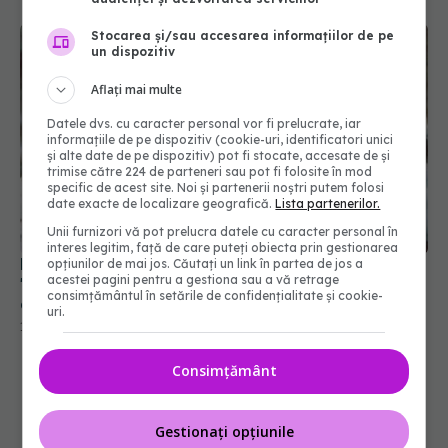
Stocarea și/sau accesarea informațiilor de pe
un dispozitiv
Aflați mai multe
Datele dvs. cu caracter personal vor fi prelucrate, iar
informațiile de pe dispozitiv (cookie-uri, identificatori unici
și alte date de pe dispozitiv) pot fi stocate, accesate de și
trimise către 224 de parteneri sau pot fi folosite în mod
specific de acest site. Noi și partenerii noștri putem folosi
date exacte de localizare geografică.
Lista partenerilor.
Doliu în cinematografie. A murit Brenda Fricker,
Unii furnizori vă pot prelucra datele cu caracter personal în
"Doamna cu porumbei" din "Singur acasă 2" și
interes legitim, față de care puteți obiecta prin gestionarea
câștigătoare a premiului Oscar
opțiunilor de mai jos. Căutați un link în partea de jos a
acestei pagini pentru a gestiona sau a vă retrage
17 iul 2026, 20:34
consimțământul în setările de confidențialitate și cookie-
uri.
Consimțământ
Gestionați opțiunile