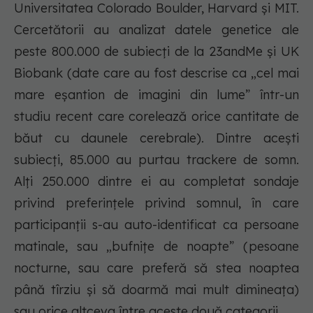
Universitatea Colorado Boulder, Harvard și MIT.
Cercetătorii au analizat datele genetice ale
peste 800.000 de subiecți de la 23andMe și UK
Biobank (date care au fost descrise ca „cel mai
mare eșantion de imagini din lume” într-un
studiu recent care corelează orice cantitate de
băut cu daunele cerebrale). Dintre acești
subiecți, 85.000 au purtau trackere de somn.
Alți 250.000 dintre ei au completat sondaje
privind preferințele privind somnul, în care
participanții s-au auto-identificat ca persoane
matinale, sau „bufnițe de noapte” (pesoane
nocturne, sau care preferă să stea noaptea
până tîrziu și să doarmă mai mult dimineața)
sau orice altceva între aceste două categorii.