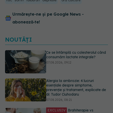
risc
somn
tulburari
depresie
ora culcare
Urmărește-ne și pe Google News -
abonează‑te!
NOUTĂȚI
Alergia la ambrozie: 4 lucruri
esențiale despre simptome,
prevenție și tratament, explicate de
dr. Tudor Ciuhodaru
07.08.2026, 08:21
EXCLUSIV
Brahiterapie vs
radioterapie externă în cancerul
ginecologic. Dr. Sorin Bogdan
(SANADOR) explică diferența și
cum acționează tratamentul
06.08.2026, 22:49