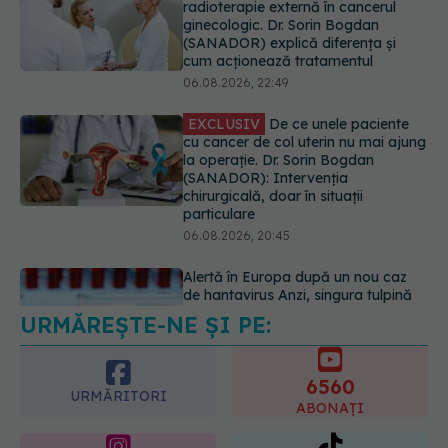
EXCLUSIV
De ce unele paciente
cu cancer de col uterin nu mai ajung
la operație. Dr. Sorin Bogdan
(SANADOR): Intervenția
chirurgicală, doar în situații
particulare
06.08.2026, 20:45
Alertă în Europa după un nou caz
de hantavirus Anzi, singura tulpină
care se transmite de la om la om
06.08.2026, 20:06
URMĂREȘTE-NE ȘI PE:
Ce se întâmplă cu colesterolul când
consumăm lactate integrale?
07.08.2026, 09:12
6560
URMĂRITORI
ABONAȚI
365
1401