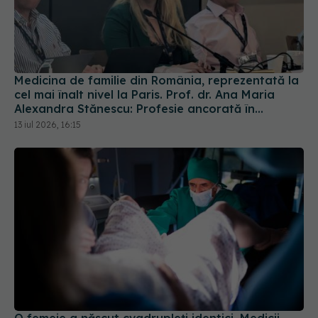
Medicina de familie din România, reprezentată la
cel mai înalt nivel la Paris. Prof. dr. Ana Maria
Alexandra Stănescu: Profesie ancorată în
comunitate
13 iul 2026, 16:15
O femeie a născut cvadrupleți identici. Medicii
spun că șansele sunt de 1 la 15 milioane