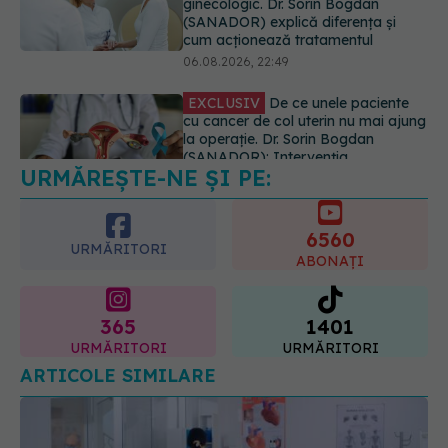
EXCLUSIV
De ce unele paciente
cu cancer de col uterin nu mai ajung
la operație. Dr. Sorin Bogdan
(SANADOR): Intervenția
chirurgicală, doar în situații
particulare
06.08.2026, 20:45
URMĂREȘTE-NE ȘI PE:
EXCLUSIV
Ce grăbește apariția
ridurilor. Nu este doar vârsta. Ce
spun dermatologii
6560
07.08.2026, 10:02
URMĂRITORI
ABONAȚI
365
1401
URMĂRITORI
URMĂRITORI
ARTICOLE SIMILARE