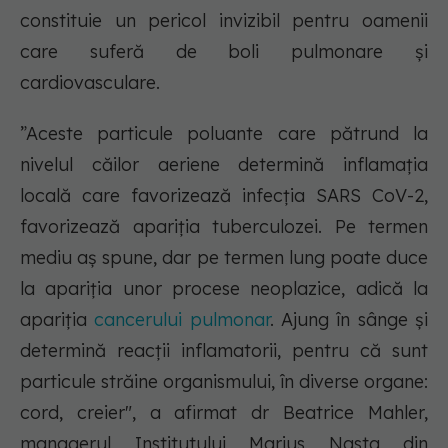
constituie un pericol invizibil pentru oamenii
care suferă de boli pulmonare și
cardiovasculare.
”Aceste particule poluante care pătrund la
nivelul căilor aeriene determină inflamaţia
locală care favorizează infecția SARS CoV-2,
favorizează apariția tuberculozei. Pe termen
mediu aș spune, dar pe termen lung poate duce
la apariția unor procese neoplazice, adică la
apariţia
cancerului pulmonar
. Ajung în sânge şi
determină reacţii inflamatorii, pentru că sunt
particule străine organismului, în diverse organe:
cord, creier", a afirmat dr Beatrice Mahler,
managerul Institutului Marius Nasta din