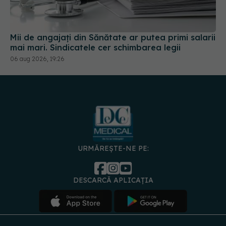
Mii de angajați din Sănătate ar putea primi salarii
mai mari. Sindicatele cer schimbarea legii
06 aug 2026, 19:26
URMĂREȘTE-NE PE:
DESCARCĂ APLICAȚIA
spre
Medici și
Politica de
Politica
Gestionați
Contact
Declarați