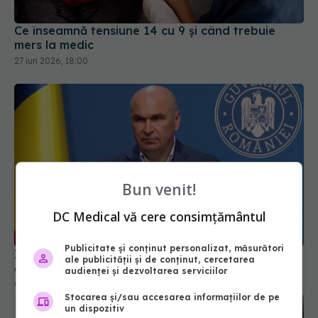
Ce înseamnă tensiune 14 cu 9 și când trebuie
mers la medic
27 iun 2026, 18:00
Bun venit!
DC Medical vă cere consimțământul
Ilie Bolojan, anunț despre spitale în contextul
crizei energetice
Publicitate și conținut personalizat, măsurători
ale publicității și de conținut, cercetarea
06 aug 2026, 15:24
audienței și dezvoltarea serviciilor
Stocarea și/sau accesarea informațiilor de pe
un dispozitiv