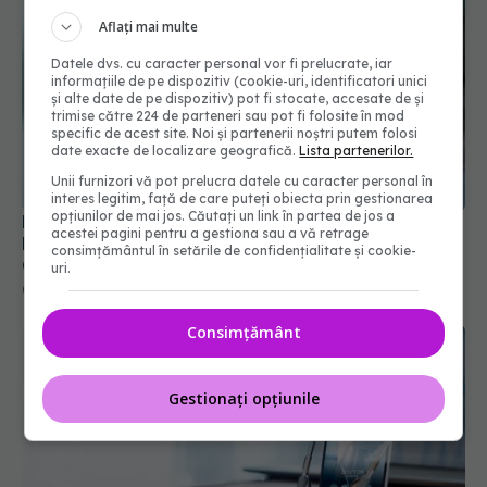
Aflați mai multe
Datele dvs. cu caracter personal vor fi prelucrate, iar
informațiile de pe dispozitiv (cookie-uri, identificatori unici
și alte date de pe dispozitiv) pot fi stocate, accesate de și
trimise către 224 de parteneri sau pot fi folosite în mod
specific de acest site. Noi și partenerii noștri putem folosi
date exacte de localizare geografică.
Lista partenerilor.
Unii furnizori vă pot prelucra datele cu caracter personal în
Prețuri noi și reguli schimbate la medicamente.
interes legitim, față de care puteți obiecta prin gestionarea
Planul CNAS pentru alinierea la modelele din
opțiunilor de mai jos. Căutați un link în partea de jos a
acestei pagini pentru a gestiona sau a vă retrage
Germania și Franța
consimțământul în setările de confidențialitate și cookie-
08 iul 2026, 18:52
uri.
Consimțământ
Gestionați opțiunile