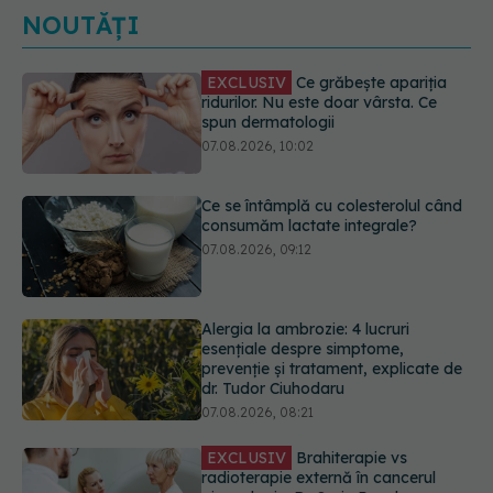
NOUTĂȚI
Ce se întâmplă cu colesterolul când
consumăm lactate integrale?
07.08.2026, 09:12
Alergia la ambrozie: 4 lucruri
esențiale despre simptome,
prevenție și tratament, explicate de
dr. Tudor Ciuhodaru
07.08.2026, 08:21
EXCLUSIV
Brahiterapie vs
radioterapie externă în cancerul
ginecologic. Dr. Sorin Bogdan
(SANADOR) explică diferența și
cum acționează tratamentul
06.08.2026, 22:49