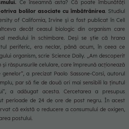
smului.
Ce înseamnă asta? Că poate îmbunătăţi
otriva bolilor asociate cu îmbătrânirea
. Studiul
sity of California, Irvine şi a fost publicat în Cell
altceva decât ceasul biologic din organism care
l mediului în schimbare. Deşi se ştie că hrana
utul periferic, era neclar, până acum, în ceea ce
egului organism, scrie Science Daily. „Am descoperit
n şi răspunsurile celulare, care împreună acţionează
 genelor”, a precizat Paolo Sassone-Corsi, autorul
emplu, par să fie de două ori mai sensibili la ţinutul
lui”, a adăugat acesta. Cercetarea a presupus
ut perioade de 24 de ore de post negru. În acest
servat că există o reducere a consumului de oxigen,
rea postului.