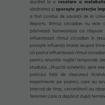
ducând la o
resetare a metaboli
sănătatea şi
sporeşte protecţia împ
a fost condus de savanţii de la Univer
Reports. Ritmul circadian nu este 
păstrează homeostaza ca răspuns a
influenţează ritmul circadian în ţes
priveşte influenţa hranei asupra într
că postul influenţează ritmul circadia
pentru anumite reglări temporale ale
studiului. „Muşchii scheletici, spre ex
postului faţă de răspunsul ficatu
experimente pe şoareci, care au av
interval de timp, cercetătorii au ob
fenomen care a dispărut după termina