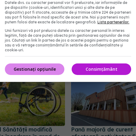
Datele dvs. cu caracter personal vor fi prelucrate, iar informațiile de
r starea de spirit se va îmbunătăţi.
pe dispozitiv (cookie-uri, identificatori unici și alte date de pe
dispozitiv) pot fi stocate, accesate de și trimise către 224 de parteneri
sau pot fi folosite în mod specific de acest site. Noi și partenerii noștri
ul pastelui
putem folosi date exacte de localizare geografică.
Lista partenerilor.
Unii furnizori vă pot prelucra datele cu caracter personal în interes
legitim, față de care puteți obiecta prin gestionarea opțiunilor de mai
abonează‑te!
jos. Căutați un link în partea de jos a acestei pagini pentru a gestiona
sau a vă retrage consimțământul în setările de confidențialitate și
cookie-uri.
Gestionați opțiunile
Consimțământ
l Sănătății modifică
Pană majoră de curent