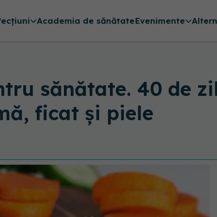
fecțiuni
Academia de sănătate
Evenimente
Alter
entru sănătate. 40 de z
, ficat şi piele