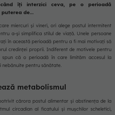
când îţi interzici ceva, pe o perioadă
 puterea de...
are miercuri şi vineri, ori alege postul intermitent
tru a-şi simplifica stilul de viaţă. Unele persoane
draţi în această perioadă pentru a fi mai motivaţi să
rul credinţei proprii. Indiferent de motivele pentru
te spun că o perioadă în care limităm accesul la
i nebănuite pentru sănătate.
tează metabolismul
potrivit cărora postul alimentar şi abstinenţa de la
mul circadian al ficatului şi muşchilor scheletici,