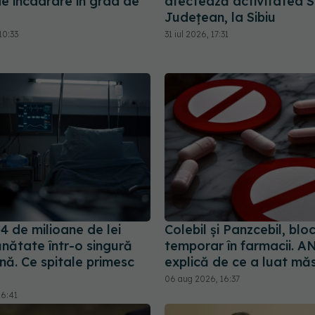
de încadrare în grad de
afectează activitatea Sp
Județean, la Sibiu
10:33
31 iul 2026, 17:31
4 de milioane de lei
Colebil și Panzcebil, blo
nătate într-o singură
temporar în farmacii.
ă. Ce spitale primesc
explică de ce a luat mă
06 aug 2026, 16:37
16:41