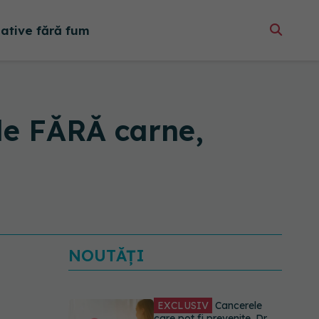
native fără fum
ile FĂRĂ carne,
NOUTĂȚI
EXCLUSIV
Cancerele
care pot fi prevenite. Dr.