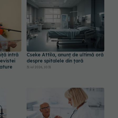
iță intră
Cseke Attila, anunț de ultimă oră
revistei
despre spitalele din țară
Nature
31 iul 2026, 10:31