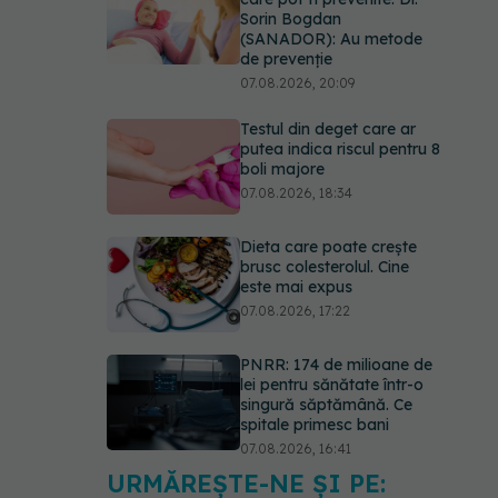
Sorin Bogdan
(SANADOR): Au metode
de prevenție
07.08.2026, 20:09
Testul din deget care ar
putea indica riscul pentru 8
boli majore
07.08.2026, 18:34
Dieta care poate crește
brusc colesterolul. Cine
este mai expus
07.08.2026, 17:22
PNRR: 174 de milioane de
lei pentru sănătate într-o
singură săptămână. Ce
spitale primesc bani
07.08.2026, 16:41
URMĂREȘTE-NE ȘI PE:
Ce spune culoarea ta