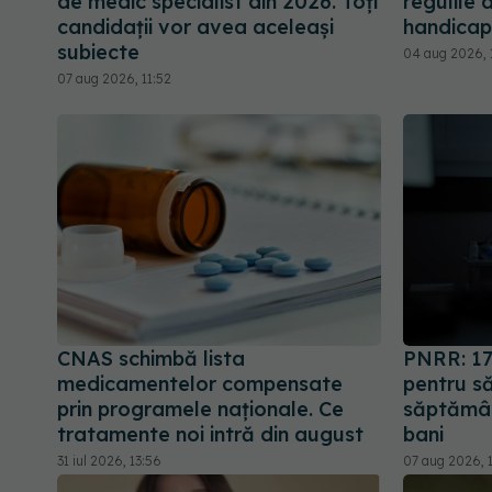
de medic specialist din 2026. Toți
regulile 
candidații vor avea aceleași
handicap
subiecte
04 aug 2026, 
07 aug 2026, 11:52
CNAS schimbă lista
PNRR: 17
medicamentelor compensate
pentru să
prin programele naționale. Ce
săptămân
tratamente noi intră din august
bani
31 iul 2026, 13:56
07 aug 2026, 