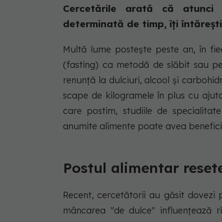
Cercetările arată că atunci 
determinată de timp, îţi întăreşti
Multă lume posteşte peste an, în fiec
(fasting) ca metodă de slăbit sau pen
renunţă la dulciuri, alcool şi carbohi
scape de kilogramele în plus cu ajuto
care postim, studiile de specialita
anumite alimente poate avea benefici
Postul alimentar rese
Recent, cercetătorii au găsit dovezi 
mâncarea "de dulce" influenţează rit