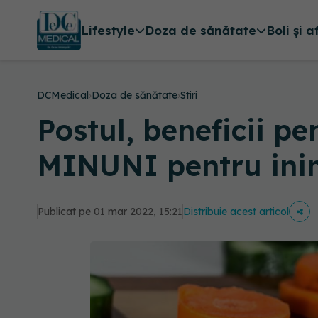
Lifestyle
Doza de sănătate
Boli și a
DCMedical
›
Doza de sănătate
›
Stiri
Postul, beneficii p
MINUNI pentru inimă
Publicat pe 01 mar 2022, 15:21
Distribuie acest articol