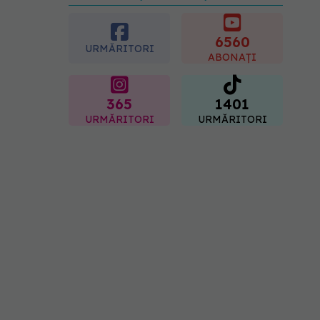
preferată despre vârsta
pe care o ai. Care este
"codul cromatic" al
6560
URMĂRITORI
generațiilor
ABONAȚI
07.08.2026, 21:29
365
1401
URMĂRITORI
URMĂRITORI