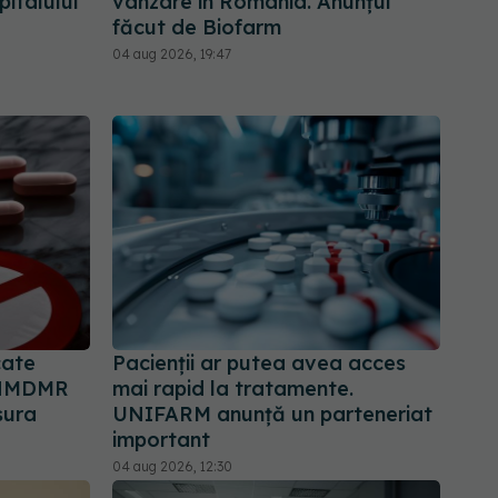
italului
vânzare în România. Anunțul
făcut de Biofarm
04 aug 2026, 19:47
cate
Pacienții ar putea avea acces
 ANMDMR
mai rapid la tratamente.
sura
UNIFARM anunță un parteneriat
important
04 aug 2026, 12:30