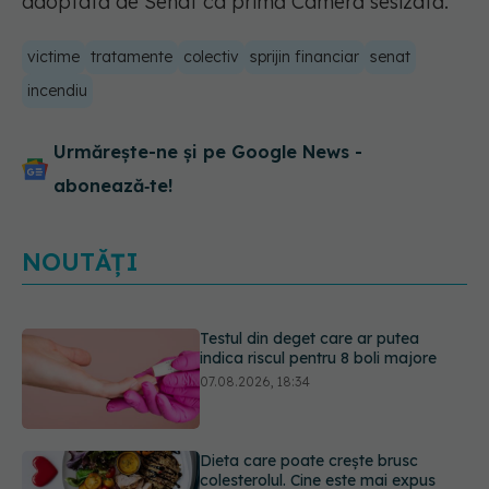
adoptată de Senat ca primă Cameră sesizată.
victime
tratamente
colectiv
sprijin financiar
senat
incendiu
Urmărește-ne și pe Google News -
abonează‑te!
NOUTĂȚI
Dieta care poate crește brusc
colesterolul. Cine este mai expus
07.08.2026, 17:22
PNRR: 174 de milioane de lei pentru
sănătate într-o singură săptămână.