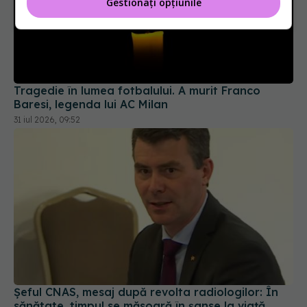
Gestionați opțiunile
Tragedie în lumea fotbalului. A murit Franco
Baresi, legenda lui AC Milan
31 iul 2026, 09:52
Șeful CNAS, mesaj după revolta radiologilor: În
sănătate, timpul se măsoară în șanse la viață