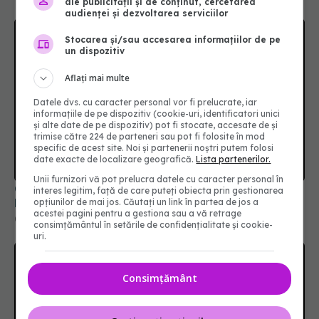
ale publicității și de conținut, cercetarea
audienței și dezvoltarea serviciilor
Stocarea și/sau accesarea informațiilor de pe
un dispozitiv
Aflați mai multe
Datele dvs. cu caracter personal vor fi prelucrate, iar
informațiile de pe dispozitiv (cookie-uri, identificatori unici
și alte date de pe dispozitiv) pot fi stocate, accesate de și
trimise către 224 de parteneri sau pot fi folosite în mod
specific de acest site. Noi și partenerii noștri putem folosi
date exacte de localizare geografică.
Lista partenerilor.
Unii furnizori vă pot prelucra datele cu caracter personal în
Colebil și Panzcebil, blocate la vânzare în
interes legitim, față de care puteți obiecta prin gestionarea
România. Anunțul făcut de Biofarm
opțiunilor de mai jos. Căutați un link în partea de jos a
acestei pagini pentru a gestiona sau a vă retrage
04 aug 2026, 19:47
consimțământul în setările de confidențialitate și cookie-
uri.
Consimțământ