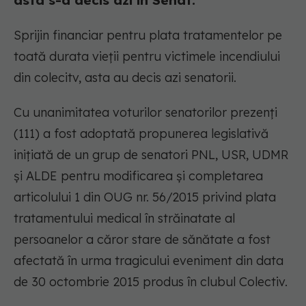
asta s-a decis azi în Senat.
Sprijin financiar pentru plata tratamentelor pe
toată durata vieții pentru victimele incendiului
din colecitv, asta au decis azi senatorii.
Cu unanimitatea voturilor senatorilor prezenţi
(111) a fost adoptată propunerea legislativă
iniţiată de un grup de senatori PNL, USR, UDMR
şi ALDE pentru modificarea şi completarea
articolului 1 din OUG nr. 56/2015 privind plata
tratamentului medical în străinatate al
persoanelor a căror stare de sănătate a fost
afectată în urma tragicului eveniment din data
de 30 octombrie 2015 produs în clubul Colectiv.