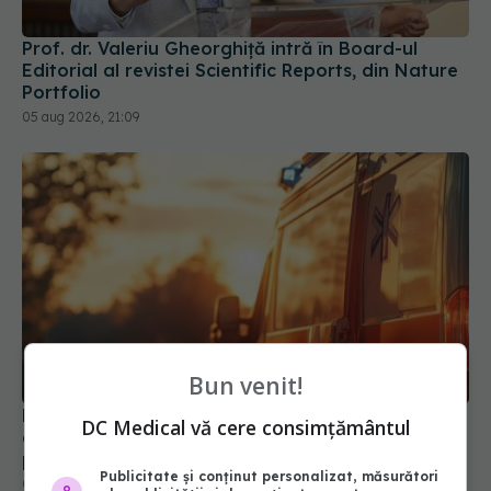
Prof. dr. Valeriu Gheorghiță intră în Board-ul
Editorial al revistei Scientific Reports, din Nature
Portfolio
05 aug 2026, 21:09
Bun venit!
Ministerul Sănătății activează planul pentru
DC Medical vă cere consimțământul
caniculă. Măsuri speciale în spitale și recomandări
pentru populație
Publicitate și conținut personalizat, măsurători
03 aug 2026, 10:30