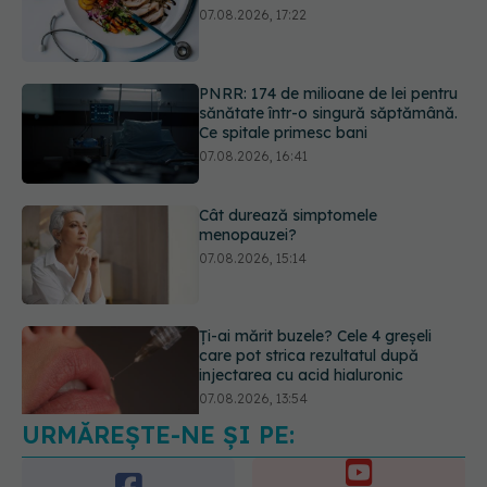
Ce spitale primesc bani
07.08.2026, 16:41
Cât durează simptomele
menopauzei?
07.08.2026, 15:14
Ți-ai mărit buzele? Cele 4 greșeli
care pot strica rezultatul după
injectarea cu acid hialuronic
07.08.2026, 13:54
Testul din deget care ar putea
indica riscul pentru 8 boli majore
07.08.2026, 18:34
URMĂREȘTE-NE ȘI PE: