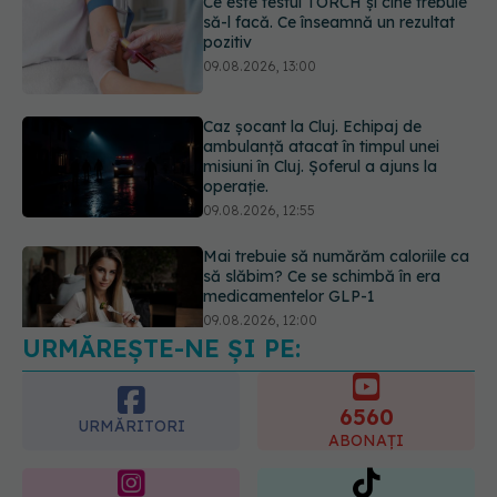
Caz șocant la Cluj. Echipaj de
ambulanță atacat în timpul unei
misiuni în Cluj. Șoferul a ajuns la
operație.
09.08.2026, 12:55
Mai trebuie să numărăm caloriile ca
să slăbim? Ce se schimbă în era
medicamentelor GLP-1
09.08.2026, 12:00
URMĂREȘTE-NE ȘI PE:
Prof. univ. dr. Cătălina Poiană (CMR),
avertisment după ambulanța
atacată în Cluj: Fake news-ul nu
6560
este inofensiv
URMĂRITORI
ABONAȚI
09.08.2026, 14:05
365
1401
URMĂRITORI
URMĂRITORI
ARTICOLE SIMILARE