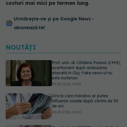
costuri mai mici pe termen lung.
Urmărește-ne și pe Google News -
abonează‑te!
NOUTĂȚI
Ora la care mănânci ar putea
influența oasele după vârsta de 50
de ani
09.08.2026, 14:00
Ce este testul TORCH și cine trebuie
să-l facă. Ce înseamnă un rezultat
pozitiv
09.08.2026, 13:00