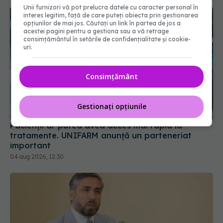
Unii furnizori vă pot prelucra datele cu caracter personal în
interes legitim, față de care puteți obiecta prin gestionarea
opțiunilor de mai jos. Căutați un link în partea de jos a
acestei pagini pentru a gestiona sau a vă retrage
consimțământul în setările de confidențialitate și cookie-
uri.
Consimțământ
Pacienții ar putea avea acces mai rapid la
tratamente. UNIFARM anunță un parteneriat
important
Gestionați opțiunile
04 aug 2026, 12:30