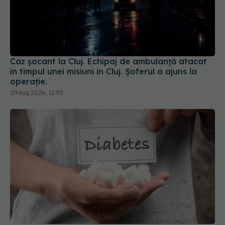
Caz șocant la Cluj. Echipaj de ambulanță atacat
în timpul unei misiuni în Cluj. Șoferul a ajuns la
operație.
09 aug 2026, 12:55
Medicii de la Fundeni demontează unul dintre
cele mai răspândite mituri despre diabet
06 aug 2026, 11:52