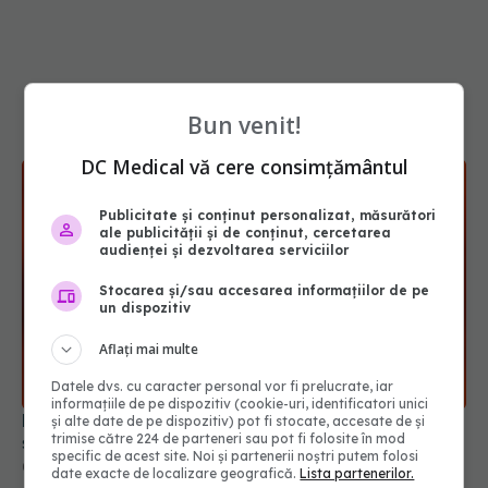
Bun venit!
DC Medical vă cere consimțământul
Publicitate și conținut personalizat, măsurători
ale publicității și de conținut, cercetarea
audienței și dezvoltarea serviciilor
Stocarea și/sau accesarea informațiilor de pe
un dispozitiv
Microplasticele pot traversa bariera placentară
Aflați mai multe
și modifica hormonii
08 aug 2026, 18:00
Datele dvs. cu caracter personal vor fi prelucrate, iar
informațiile de pe dispozitiv (cookie-uri, identificatori unici
și alte date de pe dispozitiv) pot fi stocate, accesate de și
trimise către 224 de parteneri sau pot fi folosite în mod
specific de acest site. Noi și partenerii noștri putem folosi
date exacte de localizare geografică.
Lista partenerilor.