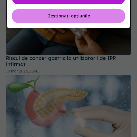
Gestionați opțiunile
Riscul de cancer gastric la utilizatorii de IPP,
infirmat
10 mar 2026, 18:41
Injecțiile cu insulină ar putea deveni istorie.
Tratamentul care învață corpul să-și apere
pancreasul