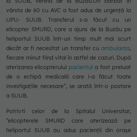
la SUUB, venind de la Buzău.Un bărbat în
vârsta de 60 cu AVC a fost adus de urgență la
UPU- SUUB. Transferul s-a făcut cu un
elicopter SMURD, care a ajuns de la Buzău pe
heliportul SUUB într-un timp mult mai scurt
decât ar fi necesitat un transfer cu
ambulanța
,
fiecare minut fiind vital în astfel de cazuri. După
aterizarea elicopterului
pacientul
a fost preluat
de o echipă medicală care i-a făcut toate
investigațiile necesare”, se arată într-o postare
a SUUB.
Potrivti celor de la Spitalul Universitar,
”elicopterele SMURD care aterizează pe
heliportul SUUB au adus pacienții din orașe