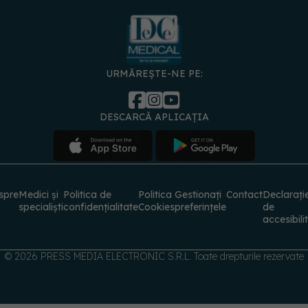
URMĂREȘTE-NE PE:
DESCARCĂ APLICAȚIA
spre
Medici și
Politica de
Politica
Gestionați
Contact
Declarați
specialiști
confidențialitate
Cookies
preferințele
de
accesibili
© 2026 PRESS MEDIA ELECTRONIC S.R.L. Toate drepturile rezervate