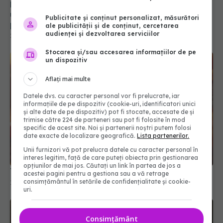
Publicitate și conținut personalizat, măsurători
ale publicității și de conținut, cercetarea
audienței și dezvoltarea serviciilor
Stocarea și/sau accesarea informațiilor de pe
un dispozitiv
Aflați mai multe
Datele dvs. cu caracter personal vor fi prelucrate, iar
informațiile de pe dispozitiv (cookie-uri, identificatori unici
și alte date de pe dispozitiv) pot fi stocate, accesate de și
trimise către 224 de parteneri sau pot fi folosite în mod
specific de acest site. Noi și partenerii noștri putem folosi
Terapia care blochează colesterolul rău
date exacte de localizare geografică.
Lista partenerilor.
16 apr 2026, 08:38
Unii furnizori vă pot prelucra datele cu caracter personal în
interes legitim, față de care puteți obiecta prin gestionarea
opțiunilor de mai jos. Căutați un link în partea de jos a
acestei pagini pentru a gestiona sau a vă retrage
consimțământul în setările de confidențialitate și cookie-
uri.
Consimțământ