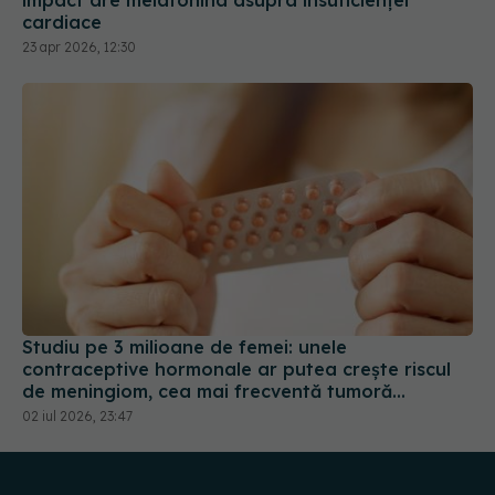
Studiu pe 3 milioane de femei: unele
contraceptive hormonale ar putea crește riscul
de meningiom, cea mai frecventă tumoră
cerebrală
02 iul 2026, 23:47