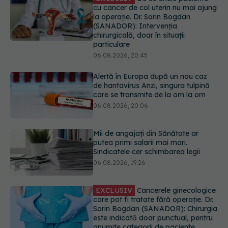
Alertă în Europa după un nou caz
de hantavirus Anzi, singura tulpină
care se transmite de la om la om
06.08.2026, 20:06
Mii de angajați din Sănătate ar
putea primi salarii mai mari.
Sindicatele cer schimbarea legii
06.08.2026, 19:26
EXCLUSIV
Cancerele ginecologice
care pot fi tratate fără operație. Dr.
Sorin Bogdan (SANADOR): Chirurgia
este indicată doar punctual, pentru
anumite categorii de paciente
06.08.2026, 19:05
Greșeala pe care milioane de femei
o fac când își cumpără sutien. Un
medic explică metoda corectă
06.08.2026, 18:08