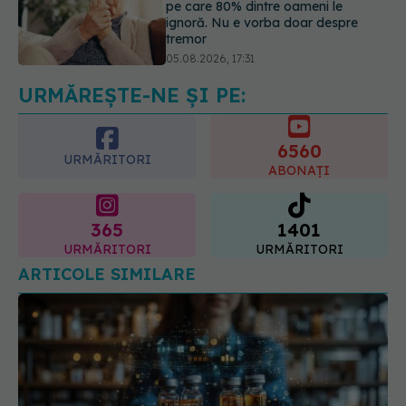
Gabriela Cristea, manifest pentru
respect și acceptare: Corpul
fiecăruia spune o poveste
05.08.2026, 21:23
URMĂREȘTE-NE ȘI PE:
6560
URMĂRITORI
ABONAȚI
365
1401
URMĂRITORI
URMĂRITORI
ARTICOLE SIMILARE