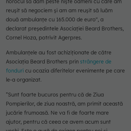
norocul să dăm peste nişte oameni cu care am
reuşit să negociem şi am am reuşit să luăm
două ambulanţe cu 165.000 de euro"
, a
declarat preşedintele Asociaţiei Beard Brothers,
Cornel Hoza, potrivit Agerpres.
Ambulanţele au fost achiziţionate de către
Asociaţia Beard Brothers prin
strângere de
fonduri
cu ocazia diferitelor evenimente pe care
le-a organizat.
”Sunt foarte bucuros pentru că de Ziua
Pompierilor, de ziua noastră, am primit această
jucărie frumoasă. Ne va fi de foarte mare
ajutor, pentru că ceea ce avem acum sunt
vechi. Este o gură de oxigen pentru noi şi