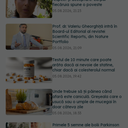
Prof. dr. Valeriu Gheorghiță intră în
Board-ul Editorial al revistei
Scientific Reports, din Nature
Portfolio
05.08.2026, 21:09
Testul de 10 minute care poate
arăta dacă ai nevoie de statine,
chiar dacă ai colesterolul normal
05.08.2026, 19:42
Unde trebuie să ții pâinea când
afară este caniculă. Greșeala care o
usucă sau o umple de mucegai în
doar câteva zile
05.08.2026, 18:33
Primele 5 semne ale bolii Parkinson
pe care 80% dintre oameni le
ignoră. Nu e vorba doar despre
tremor
05.08.2026, 17:31