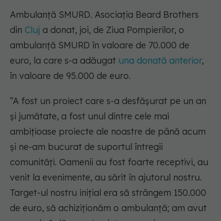
Ambulanță SMURD. Asociaţia Beard Brothers
din
Cluj
a donat, joi, de Ziua Pompierilor, o
ambulanţă SMURD în valoare de 70.000 de
euro, la care s-a adăugat
una donată anterior
,
în valoare de 95.000 de euro.
”A fost un proiect care s-a desfăşurat pe un an
şi jumătate, a fost unul dintre cele mai
ambiţioase proiecte ale noastre de până acum
şi ne-am bucurat de suportul întregii
comunităţi. Oamenii au fost foarte receptivi, au
venit la evenimente, au sărit în ajutorul nostru.
Target-ul nostru iniţial era să strângem 150.000
de euro, să achiziţionăm o ambulanţă; am avut