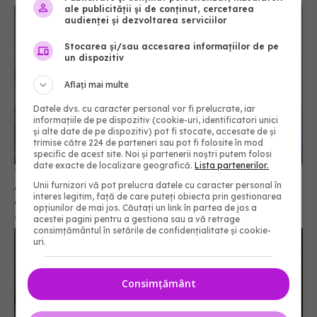
ale publicității și de conținut, cercetarea
audienței și dezvoltarea serviciilor
Stocarea și/sau accesarea informațiilor de pe
un dispozitiv
Aflați mai multe
Datele dvs. cu caracter personal vor fi prelucrate, iar
informațiile de pe dispozitiv (cookie-uri, identificatori unici
și alte date de pe dispozitiv) pot fi stocate, accesate de și
trimise către 224 de parteneri sau pot fi folosite în mod
specific de acest site. Noi și partenerii noștri putem folosi
date exacte de localizare geografică.
Lista partenerilor.
Tratarea căderii părului la bărbați: Cele mai
Unii furnizori vă pot prelucra datele cu caracter personal în
eficiente două medicamente aprobate pentru
interes legitim, față de care puteți obiecta prin gestionarea
alopecie
opțiunilor de mai jos. Căutați un link în partea de jos a
07 mai 2026, 11:55
acestei pagini pentru a gestiona sau a vă retrage
consimțământul în setările de confidențialitate și cookie-
uri.
Consimțământ