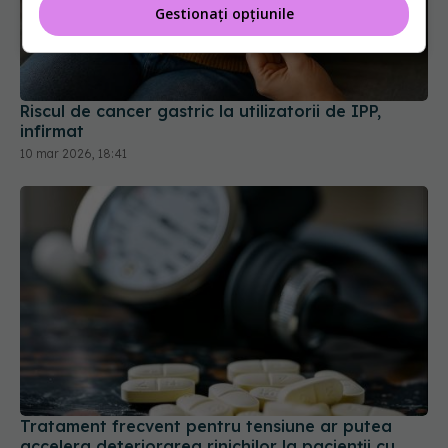
Gestionați opțiunile
Riscul de cancer gastric la utilizatorii de IPP,
infirmat
10 mar 2026, 18:41
Tratament frecvent pentru tensiune ar putea
accelera deteriorarea rinichilor la pacienții cu