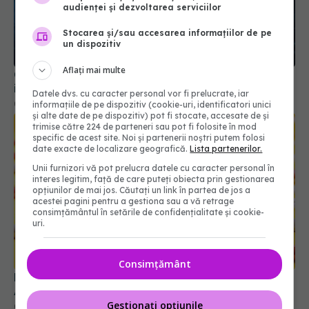
audienței și dezvoltarea serviciilor
Stocarea și/sau accesarea informațiilor de pe
un dispozitiv
Aflați mai multe
Cel mai puternic calmant de durere este, de fapt,
ineficient în multe cazuri
Datele dvs. cu caracter personal vor fi prelucrate, iar
02 mar 2026, 12:10
informațiile de pe dispozitiv (cookie-uri, identificatori unici
și alte date de pe dispozitiv) pot fi stocate, accesate de și
trimise către 224 de parteneri sau pot fi folosite în mod
specific de acest site. Noi și partenerii noștri putem folosi
date exacte de localizare geografică.
Lista partenerilor.
Unii furnizori vă pot prelucra datele cu caracter personal în
interes legitim, față de care puteți obiecta prin gestionarea
opțiunilor de mai jos. Căutați un link în partea de jos a
acestei pagini pentru a gestiona sau a vă retrage
consimțământul în setările de confidențialitate și cookie-
uri.
Consimțământ
Medicamentul ieftin care ar putea preveni boala
Alzheimer
Gestionați opțiunile
02 mar 2026, 11:02