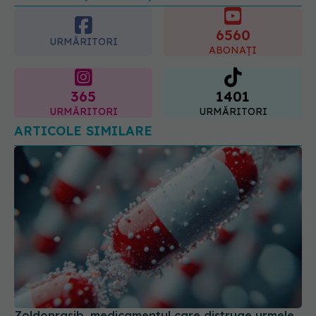
6560
URMĂRITORI
ABONAȚI
365
1401
URMĂRITORI
URMĂRITORI
ARTICOLE SIMILARE
Zoldonrasib, medicamentul care distruge urmele