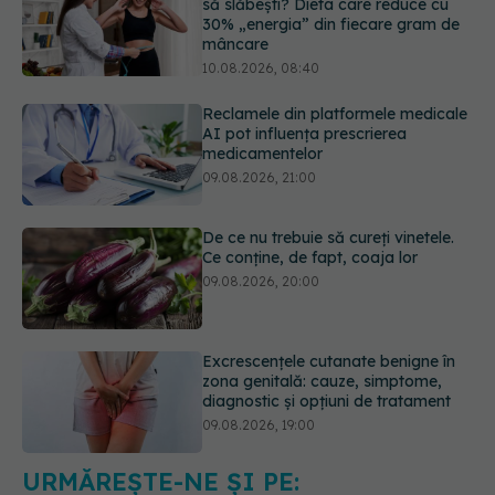
Reclamele din platformele medicale
AI pot influența prescrierea
medicamentelor
09.08.2026, 21:00
De ce nu trebuie să cureți vinetele.
Ce conține, de fapt, coaja lor
09.08.2026, 20:00
Excrescențele cutanate benigne în
zona genitală: cauze, simptome,
diagnostic și opțiuni de tratament
09.08.2026, 19:00
Sânii densi sau antecedente
familiale de cancer mamar? De ce
riscul ar putea conta mai mult decât
vârsta
10.08.2026, 09:43
URMĂREȘTE-NE ȘI PE: