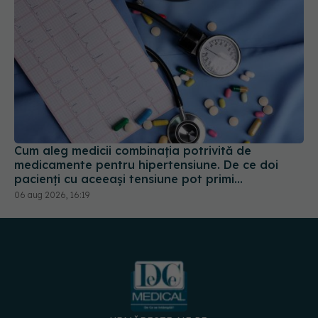
Cum aleg medicii combinația potrivită de
medicamente pentru hipertensiune. De ce doi
pacienți cu aceeași tensiune pot primi
tratamente diferite
06 aug 2026, 16:19