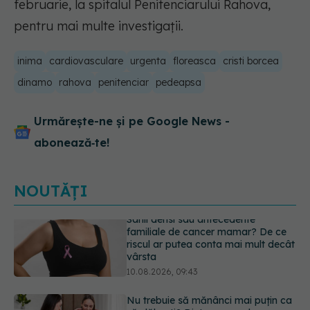
februarie, la spitalul Penitenciarului Rahova,
pentru mai multe investigații.
inima
cardiovasculare
urgenta
floreasca
cristi borcea
dinamo
rahova
penitenciar
pedeapsa
Urmărește-ne și pe Google News -
abonează‑te!
NOUTĂȚI
Nu trebuie să mănânci mai puțin ca
să slăbești? Dieta care reduce cu
30% „energia” din fiecare gram de
mâncare
10.08.2026, 08:40