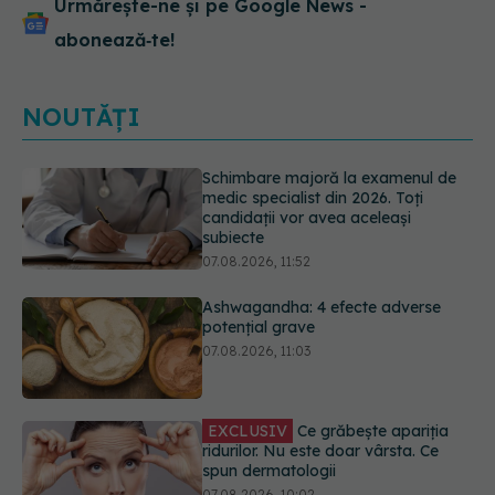
Urmărește-ne și pe Google News -
abonează‑te!
NOUTĂȚI
Ashwagandha: 4 efecte adverse
potențial grave
07.08.2026, 11:03
EXCLUSIV
Ce grăbește apariția
ridurilor. Nu este doar vârsta. Ce
spun dermatologii
07.08.2026, 10:02
Ce se întâmplă cu colesterolul când
consumăm lactate integrale?
07.08.2026, 09:12