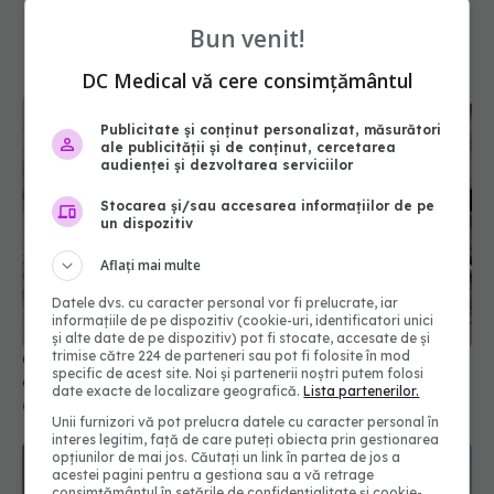
Bun venit!
DC Medical vă cere consimțământul
Publicitate și conținut personalizat, măsurători
ale publicității și de conținut, cercetarea
audienței și dezvoltarea serviciilor
Stocarea și/sau accesarea informațiilor de pe
un dispozitiv
Aflați mai multe
Cât de sigure sunt statinele? Ce trebuie să știi
despre pastilele care scad colesterolul
Datele dvs. cu caracter personal vor fi prelucrate, iar
08 iul 2026, 09:22
informațiile de pe dispozitiv (cookie-uri, identificatori unici
și alte date de pe dispozitiv) pot fi stocate, accesate de și
trimise către 224 de parteneri sau pot fi folosite în mod
specific de acest site. Noi și partenerii noștri putem folosi
date exacte de localizare geografică.
Lista partenerilor.
Unii furnizori vă pot prelucra datele cu caracter personal în
interes legitim, față de care puteți obiecta prin gestionarea
opțiunilor de mai jos. Căutați un link în partea de jos a
acestei pagini pentru a gestiona sau a vă retrage
consimțământul în setările de confidențialitate și cookie-