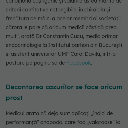
condiționa câștigurile și salariile astea mărite de
criterii cantitative netangibile, în chirăiala și
frecătura de mâini a acelor membri ai societății
cărora le pare că oricum medicii câștigă prea
mult", arată Dr Constantin Cucu, medic primar
endocrinologie la Institutul parhon din București
și asistent universitar UMF Carol Davila, într-o
postare pe pagina sa de
Facebook
.
Decontarea cazurilor se face oricum
prost
Medicul arată că deja sunt aplicați „indici de
performanță" anapoda, care fac „valoroase" la