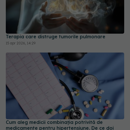
Terapia care distruge tumorile pulmonare
15 apr 2026, 14:29
Cum aleg medicii combinația potrivită de
medicamente pentru hipertensiune. De ce doi
pacienți cu aceeași tensiune pot primi
tratamente diferite
06 aug 2026, 16:19