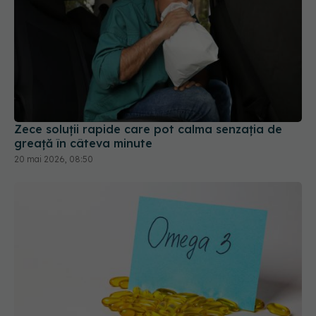
Zece soluții rapide care pot calma senzația de
greață în câteva minute
20 mai 2026, 08:50
Omega-3 în nutriția oncologică: doze și efecte
asupra tratamentului