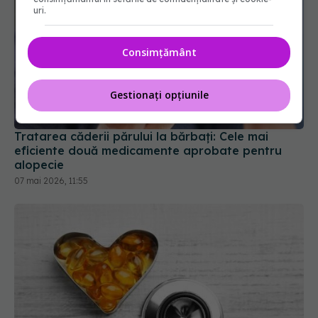
uri.
Consimțământ
Tratarea căderii părului la bărbați: Cele mai
eficiente două medicamente aprobate pentru
Gestionați opțiunile
alopecie
07 mai 2026, 11:55
FDA a aprobat prima pastilă care reduce