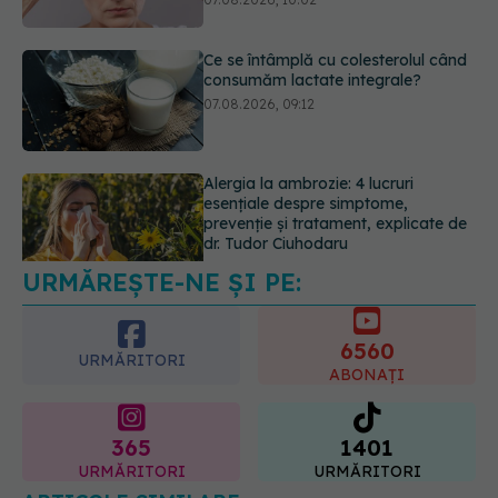
Alergia la ambrozie: 4 lucruri
esențiale despre simptome,
prevenție și tratament, explicate de
dr. Tudor Ciuhodaru
07.08.2026, 08:21
URMĂREȘTE-NE ȘI PE:
Schimbare majoră la examenul de
medic specialist din 2026. Toți
candidații vor avea aceleași
6560
subiecte
URMĂRITORI
ABONAȚI
07.08.2026, 11:52
365
1401
URMĂRITORI
URMĂRITORI
ARTICOLE SIMILARE