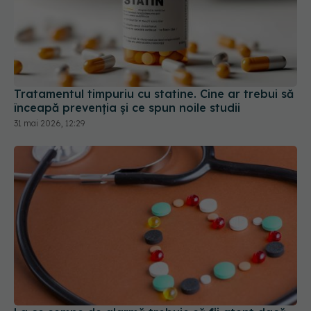
Tratamentul timpuriu cu statine. Cine ar trebui să
înceapă prevenția și ce spun noile studii
31 mai 2026, 12:29
La ce semne de alarmă trebuie să fii atent dacă
iei diuretice
03 apr 2026, 15:45