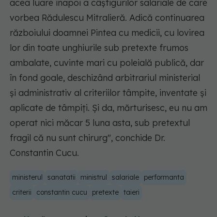
acea luare înapoi a câștigurilor salariale de care
vorbea Rădulescu Mitralieră. Adică continuarea
războiului doamnei Pintea cu medicii, cu lovirea
lor din toate unghiurile sub pretexte frumos
ambalate, cuvinte mari cu poleială publică, dar
în fond goale, deschizând arbitrariul ministerial
și administrativ al criteriilor tâmpite, inventate și
aplicate de tâmpiți. Și da, mărturisesc, eu nu am
operat nici măcar 5 luna asta, sub pretextul
fragil că nu sunt chirurg", conchide Dr.
Constantin Cucu.
ministerul
sanatatii
ministrul
salariale
performanta
criterii
constantin cucu
pretexte
taieri