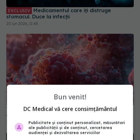
Medicamentul care îți distruge
EXCLUSIV
stomacul. Duce la infecții
20 iun 2026, 11:45
Bun venit!
DC Medical vă cere consimțământul
Tratamentul care înfometează tumorile. Ce rol au
colesterolul și statinele
25 mai 2026, 15:53
Publicitate și conținut personalizat, măsurători
ale publicității și de conținut, cercetarea
audienței și dezvoltarea serviciilor