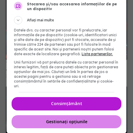
Stocarea și/sau accesarea informațiilor de pe
un dispozitiv
Aflați mai multe
Datele dvs. cu caracter personal vor fi prelucrate, iar
informațiile de pe dispozitiv (cookie-uri, identificatori unici
și alte date de pe dispozitiv) pot fi stocate, accesate de și
trimise către 224 de parteneri sau pot fi folosite în mod
specific de acest site. Noi și partenerii noștri putem folosi
date exacte de localizare geografică.
Lista partenerilor.
Unii furnizori vă pot prelucra datele cu caracter personal în
Tratamentul care micșorează tumorile agresive
interes legitim, față de care puteți obiecta prin gestionarea
cu 70%. Cum funcționează noul vaccin mRNA
opțiunilor de mai jos. Căutați un link în partea de jos a
30 iun 2026, 19:06
acestei pagini pentru a gestiona sau a vă retrage
consimțământul în setările de confidențialitate și cookie-
uri.
Consimțământ
Gestionați opțiunile