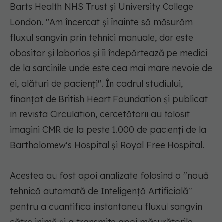
Barts Health NHS Trust şi University College
London. "Am încercat şi înainte să măsurăm
fluxul sangvin prin tehnici manuale, dar este
obositor şi laborios şi îi îndepărtează pe medici
de la sarcinile unde este cea mai mare nevoie de
ei, alături de pacienţi". În cadrul studiului,
finanţat de British Heart Foundation şi publicat
în revista Circulation, cercetătorii au folosit
imagini CMR de la peste 1.000 de pacienţi de la
Bartholomew's Hospital şi Royal Free Hospital.
Acestea au fost apoi analizate folosind o ''nouă
tehnică automată de Inteligenţă Artificială''
pentru a cuantifica instantaneu fluxul sangvin
către inimă şi a transmite apoi măsurătorile