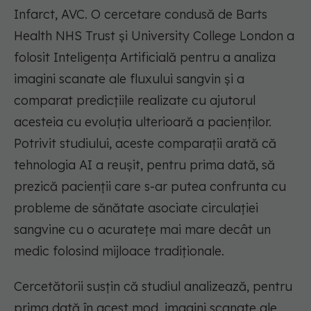
Infarct, AVC. O cercetare condusă de Barts
Health NHS Trust şi University College London a
folosit Inteligenţa Artificială pentru a analiza
imagini scanate ale fluxului sangvin şi a
comparat predicţiile realizate cu ajutorul
acesteia cu evoluţia ulterioară a pacienţilor.
Potrivit studiului, aceste comparaţii arată că
tehnologia AI a reuşit, pentru prima dată, să
prezică pacienţii care s-ar putea confrunta cu
probleme de sănătate asociate circulaţiei
sangvine cu o acurateţe mai mare decât un
medic folosind mijloace tradiţionale.
Cercetătorii susţin că studiul analizează, pentru
prima dată în acest mod, imagini scanate ale