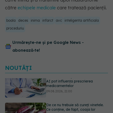
către
echipele medicale
care tratează pacienţii.
boala
deces
inima
infarct
avc
inteligenta artificiala
proceduriu
Urmărește-ne și pe Google News -
abonează‑te!
NOUTĂȚI
De ce nu trebuie să cureți vinetele.
Ce conține, de fapt, coaja lor
09.08.2026, 20:00