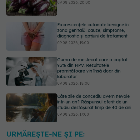
Excrescențele cutanate benigne în
zona genitală: cauze, simptome,
diagnostic și opțiuni de tratament
09.08.2026, 19:00
Guma de mestecat care a captat
93% din HPV. Rezultatele
promițătoare vin însă doar din
laborator
09.08.2026, 18:00
Câte zile de concediu avem nevoie
într-un an? Răspunsul oferit de un
studiu desfășurat timp de 40 de ani
09.08.2026, 17:00
Reclamele din platformele medicale
AI pot influența prescrierea
medicamentelor
09.08.2026, 21:00
URMĂREȘTE-NE ȘI PE: