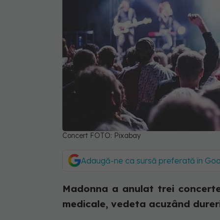
Concert FOTO: Pixabay
Adaugă-ne ca sursă preferată în Go
Madonna a anulat trei concerte 
medicale, vedeta acuzând dureri 