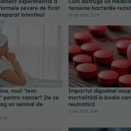
ament experimental a
Cum distruge un medic
formele severe de ficat
tensiune bacteriile rezis
 reparat intestinul
22 apr 2026, 12:05
2:06
na, noul "leac
Impactul digoxinei asup
l" pentru cancer? De ce
mortalității în boala ca
trag un semnal de
reumatică
11 mai 2026, 13:46
10:40