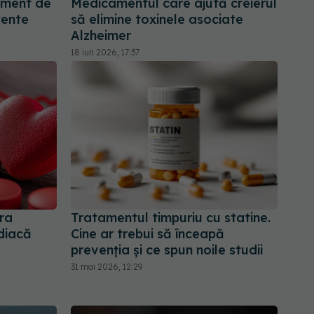
ament de
Medicamentul care ajută creierul
tente
să elimine toxinele asociate
Alzheimer
18 iun 2026, 17:37
ra
Tratamentul timpuriu cu statine.
rdiacă
Cine ar trebui să înceapă
prevenția și ce spun noile studii
31 mai 2026, 12:29