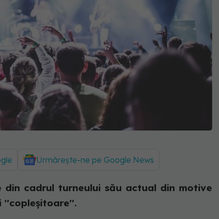
ogle
Urmărește-ne pe Google News
din cadrul turneului său actual din motive
''copleşitoare''.