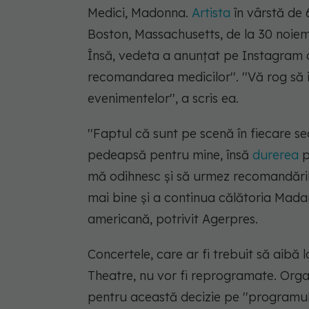
Medici, Madonna.
Artista
în vârstă de 
Boston, Massachusetts, de la 30 noiemb
Însă, vedeta a anunţat pe Instagram c
recomandarea medicilor''. ''Vă rog să 
evenimentelor'', a scris ea.
''Faptul că sunt pe scenă în fiecare s
pedeapsă pentru mine, însă
durerea
p
mă odihnesc şi să urmez recomandările
mai bine şi a continua călătoria Mada
americană, potrivit Agerpres.
Concertele, care ar fi trebuit să aibă
Theatre, nu vor fi reprogramate. Orga
pentru această decizie pe ''programul