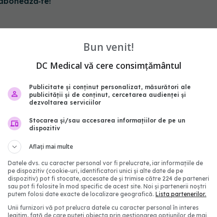
abonează‑te!
Bun venit!
DC Medical vă cere consimțământul
Publicitate și conținut personalizat, măsurători ale
publicității și de conținut, cercetarea audienței și
dezvoltarea serviciilor
Stocarea și/sau accesarea informațiilor de pe un
dispozitiv
 A poate slăbi
De ce nu trebuie oprit
Aflați mai multe
ea împotriva cancerului
tratamentul pentru cole
Datele dvs. cu caracter personal vor fi prelucrate, iar informațiile de
când analiza iese bună.
4:18
pe dispozitiv (cookie-uri, identificatori unici și alte date de pe
Explicația unui medic
dispozitiv) pot fi stocate, accesate de și trimise către 224 de parteneri
sau pot fi folosite în mod specific de acest site. Noi și partenerii noștri
13 iul 2026, 18:45
putem folosi date exacte de localizare geografică.
Lista partenerilor.
Unii furnizori vă pot prelucra datele cu caracter personal în interes
legitim, față de care puteți obiecta prin gestionarea opțiunilor de mai