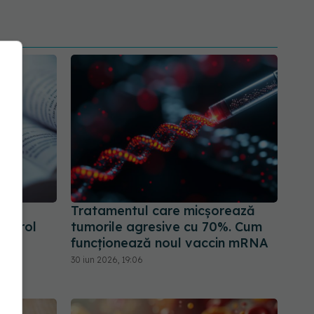
Tratamentul care micșorează
sterol
tumorile agresive cu 70%. Cum
funcționează noul vaccin mRNA
30 iun 2026, 19:06