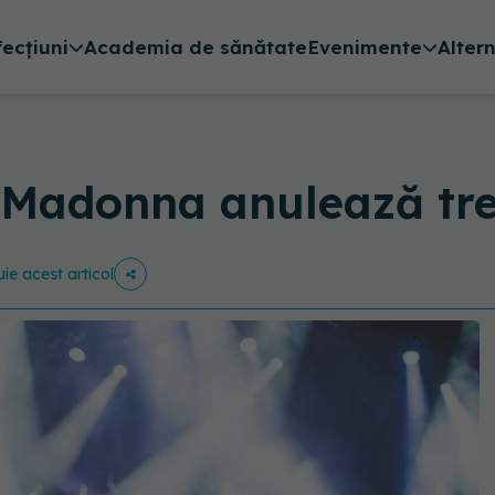
fecțiuni
Academia de sănătate
Evenimente
Alter
, Madonna anulează tre
uie acest articol