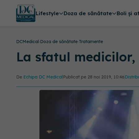
Lifestyle
Doza de sănătate
Boli și a
DCMedical
›
Doza de sănătate
›
Tratamente
La sfatul medicilor
De
Echipa DC Medical
Publicat pe 28 noi 2019, 10:46
Distrib