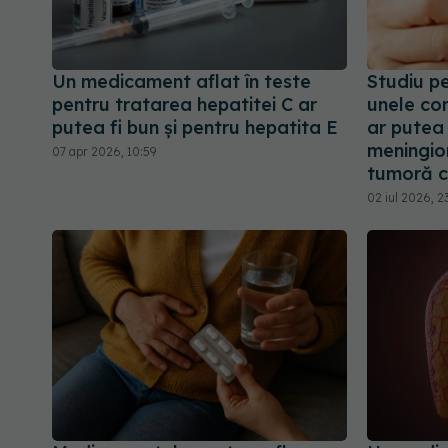
Un medicament aflat în teste
Studiu pe
pentru tratarea hepatitei C ar
unele co
putea fi bun și pentru hepatita E
ar putea 
meningio
07 apr 2026, 10:59
tumoră c
02 iul 2026, 2