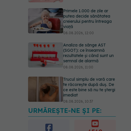
Primele 1.000 de zile ar
putea decide sănătatea
creierului pentru întreaga
viață
08.08.2026, 12:00
Analiza de sânge AST
(SGOT): ce înseamnă
rezultatele și când sunt un
semnal de alarmă
08.08.2026, 11:00
Trucul simplu de vară care
te răcorește după duș. De
ce este bine să nu te ștergi
imediat
08.08.2026, 10:37
URMĂREȘTE-NE ȘI PE:
Bacteria din intestin care a
crescut forța musculară cu
30%
08.08.2026, 14:00