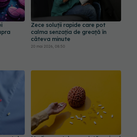
i
Zece soluții rapide care pot
upra
calma senzația de greață în
câteva minute
20 mai 2026, 08:50