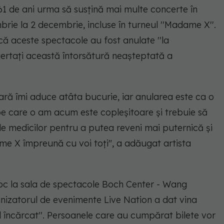
61 de ani urma să susţină mai multe concerte în
rie la 2 decembrie, incluse în turneul ''Madame X''.
ă aceste spectacole au fost anulate ''la
iertaţi această întorsătură neaşteptată a
eară îmi aduce atâta bucurie, iar anularea este ca o
e care o am acum este copleşitoare şi trebuie să
 medicilor pentru a putea reveni mai puternică şi
me X împreună cu voi toţi", a adăugat artista
 loc la sala de spectacole Boch Center - Wang
nizatorul de evenimente Live Nation a dat vina
 încărcat''. Persoanele care au cumpărat bilete vor