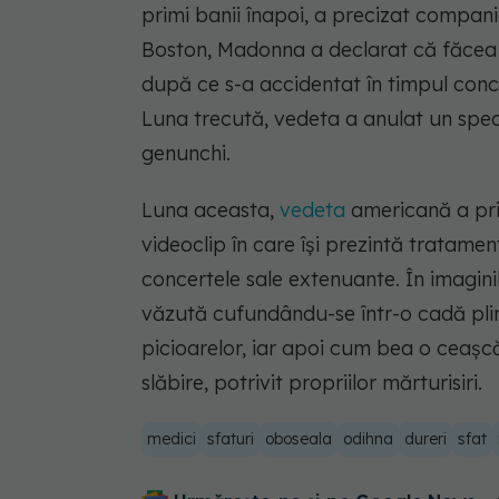
primi banii înapoi, a precizat compani
Boston, Madonna a declarat că făcea 
după ce s-a accidentat în timpul conce
Luna trecută, vedeta a anulat un spec
genunchi.
Luna aceasta,
vedeta
americană a prim
videoclip în care îşi prezintă tratamen
concertele sale extenuante. În imagini
văzută cufundându-se într-o cadă pli
picioarelor, iar apoi cum bea o ceaşcă
slăbire, potrivit propriilor mărturisiri.
medici
sfaturi
oboseala
odihna
dureri
sfat