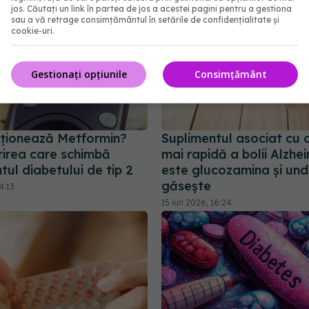
jos. Căutați un link în partea de jos a acestei pagini pentru a gestiona
sau a vă retrage consimțământul în setările de confidențialitate și
cookie-uri.
Gestionați opțiunile
Consimțământ
ționează Metformin?
Suplimentul asociat cu 
irea care schimbă
mai rapidă a bolii Alzhe
ul diabetului de tip 2
este glucozamina și und
găsește
4:13
15 iun 2026, 16:24