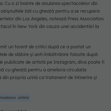
a. Cu o zi înainte de anularea spectacolelor din
obişnuitele băi cu gheaţă pentru a se recupera
rtelor din Los Angeles, notează Press Association.
tacol în New York din cauza unei accidentări la
it un torent de critici după ce a postat un
tele de slăbire şi anti-îmbătrânire folosite după
le publicate de artistă pe Instagram, diva poate fi
nă cu gheaţă pentru a ameliora circulaţia
 din propria urină ca tratament de întinerire şi
madonna
artista