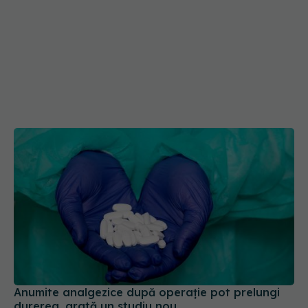
Anumite analgezice după operație pot prelungi
durerea, arată un studiu nou