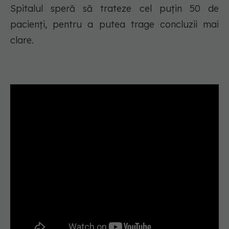
Spitalul speră să trateze cel puțin 50 de
pacienți, pentru a putea trage concluzii mai
clare.