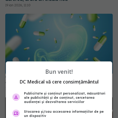
19 ian 2026, 11:10
Bun venit!
Ce trebuie să știi despre medicamentele pentru
DC Medical vă cere consimțământul
acidul gastric. Legătura cu C. Difficile
25 mai 2026, 10:40
Publicitate și conținut personalizat, măsurători
ale publicității și de conținut, cercetarea
audienței și dezvoltarea serviciilor
Stocarea și/sau accesarea informațiilor de pe
un dispozitiv