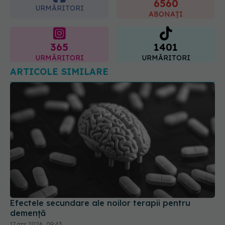
6560
URMĂRITORI
ABONAȚI
365
1401
URMĂRITORI
URMĂRITORI
ARTICOLE SIMILARE
Efectele secundare ale noilor terapii pentru
demență
17 apr 2026, 09:43