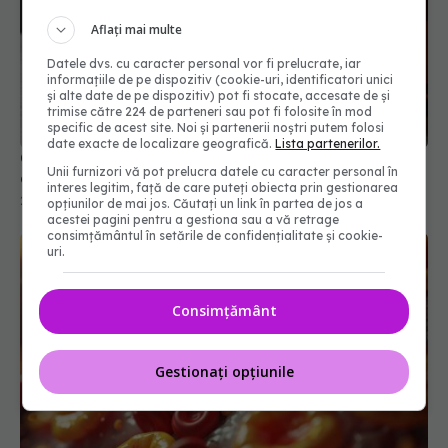
Aflați mai multe
Datele dvs. cu caracter personal vor fi prelucrate, iar
informațiile de pe dispozitiv (cookie-uri, identificatori unici
și alte date de pe dispozitiv) pot fi stocate, accesate de și
trimise către 224 de parteneri sau pot fi folosite în mod
specific de acest site. Noi și partenerii noștri putem folosi
date exacte de localizare geografică.
Lista partenerilor.
Ce nu știai despre paracetamol. Impactul asupra
Unii furnizori vă pot prelucra datele cu caracter personal în
creierului
interes legitim, față de care puteți obiecta prin gestionarea
22 ian 2026, 13:29
opțiunilor de mai jos. Căutați un link în partea de jos a
acestei pagini pentru a gestiona sau a vă retrage
consimțământul în setările de confidențialitate și cookie-
uri.
Consimțământ
Gestionați opțiunile