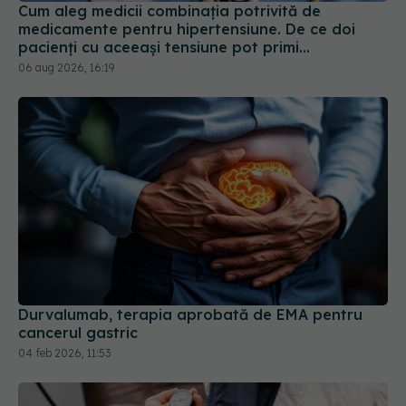
Cum aleg medicii combinația potrivită de
medicamente pentru hipertensiune. De ce doi
pacienți cu aceeași tensiune pot primi
tratamente diferite
06 aug 2026, 16:19
Durvalumab, terapia aprobată de EMA pentru
cancerul gastric
04 feb 2026, 11:53