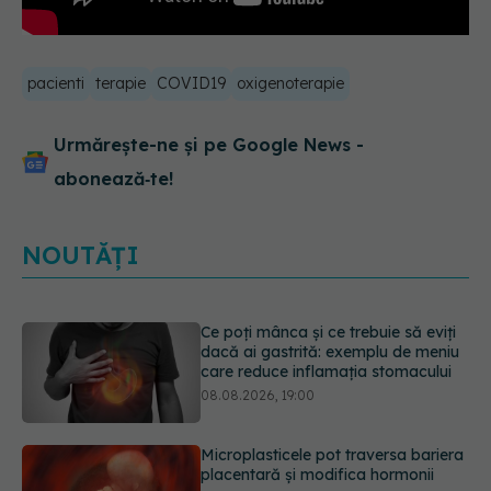
pacienti
terapie
COVID19
oxigenoterapie
Urmărește-ne și pe Google News -
abonează‑te!
NOUTĂȚI
Ce poți mânca și ce trebuie să eviți
dacă ai gastrită: exemplu de meniu
care reduce inflamația stomacului
08.08.2026, 19:00
Microplasticele pot traversa bariera
placentară și modifica hormonii