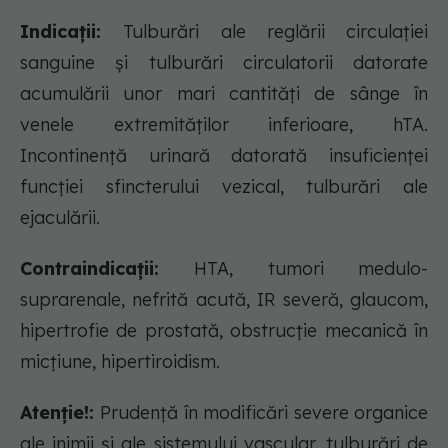
Indicații:
Tulburări ale reglării circulației
sanguine și tulburări circulatorii datorate
acumulării unor mari cantități de sânge în
venele extremităților inferioare, hTA.
Incontinență urinară datorată insuficienței
funcției sfincterului vezical, tulburări ale
ejaculării.
Contraindicații:
HTA, tumori medulo-
suprarenale, nefrită acută, IR severă, glaucom,
hipertrofie de prostată, obstrucție mecanică în
micțiune, hipertiroidism.
Atenție!:
Prudență în modificări severe organice
ale inimii și ale sistemului vascular, tulburări de