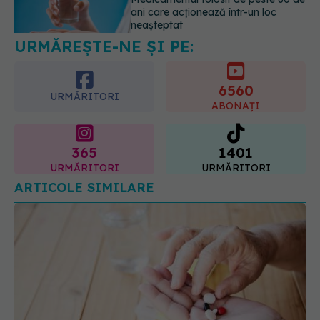
care poate ascunde probleme
serioase de sănătate
6560
08.08.2026, 20:00
URMĂRITORI
ABONAȚI
365
1401
URMĂRITORI
URMĂRITORI
ARTICOLE SIMILARE