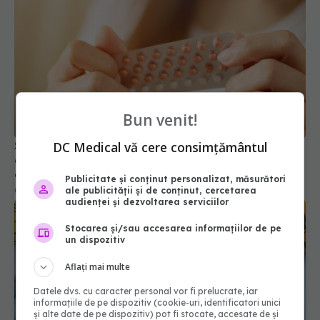
Studiu pe 3 milioane de femei: unele
contraceptive hormonale ar putea crește riscul
Bun venit!
de meningiom, cea mai frecventă tumoră
cerebrală
02 iul 2026, 23:47
DC Medical vă cere consimțământul
Publicitate și conținut personalizat, măsurători
ale publicității și de conținut, cercetarea
audienței și dezvoltarea serviciilor
Stocarea și/sau accesarea informațiilor de pe
un dispozitiv
Aflați mai multe
Datele dvs. cu caracter personal vor fi prelucrate, iar
informațiile de pe dispozitiv (cookie-uri, identificatori unici
și alte date de pe dispozitiv) pot fi stocate, accesate de și
Avertisment pentru cei care folosesc noile pastile