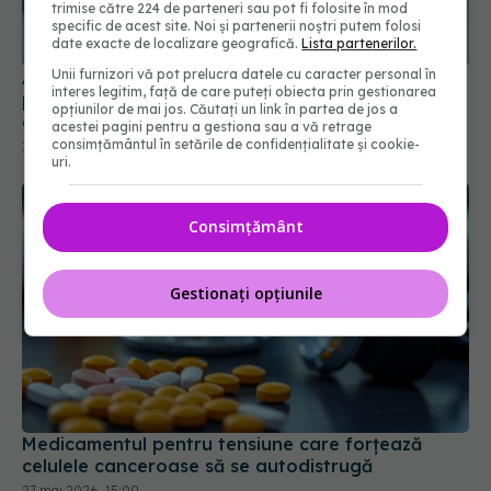
trimise către 224 de parteneri sau pot fi folosite în mod
pentru slăbit. Greșeala făcută de mulți la micul
specific de acest site. Noi și partenerii noștri putem folosi
dejun
date exacte de localizare geografică.
Lista partenerilor.
14 iul 2026, 18:23
Unii furnizori vă pot prelucra datele cu caracter personal în
interes legitim, față de care puteți obiecta prin gestionarea
opțiunilor de mai jos. Căutați un link în partea de jos a
acestei pagini pentru a gestiona sau a vă retrage
consimțământul în setările de confidențialitate și cookie-
uri.
Consimțământ
Gestionați opțiunile
Medicamentul pentru tensiune care forțează
celulele canceroase să se autodistrugă
27 mai 2026, 15:00