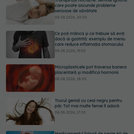
Ce poți mânca și ce trebuie să eviți
dacă ai gastrită: exemplu de meniu
care reduce inflamația stomacului
08.08.2026, 19:00
Microplasticele pot traversa bariera
placentară și modifica hormonii
08.08.2026, 18:00
Trucul genial cu ceai negru pentru
păr. Tot mai multe femei îl adoră
08.08.2026, 17:00
Medicamentul folosit de peste 60 de
ani care acționează într-un loc
neașteptat
08.08.2026, 16:00
URMĂREȘTE-NE ȘI PE:
Transpirații nocturne: semnul ignorat