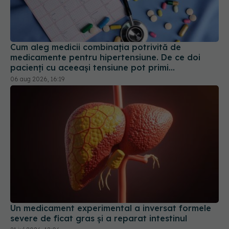
Cum aleg medicii combinația potrivită de
medicamente pentru hipertensiune. De ce doi
pacienți cu aceeași tensiune pot primi
tratamente diferite
06 aug 2026, 16:19
Un medicament experimental a inversat formele
severe de ficat gras și a reparat intestinul
21 iul 2026, 12:06