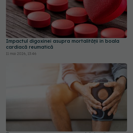
Impactul digoxinei asupra mortalității în boala
cardiacă reumatică
11 mai 2026, 13:46
Tratament nou pentru osteoartrită. Legătura
dintre sănătatea intestinului și durerea de
genunchi
21 apr 2026, 20:02