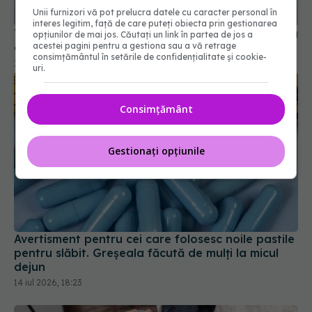
cancer pancreatic
Unii furnizori vă pot prelucra datele cu caracter personal în
18 apr 2026, 13:09
interes legitim, față de care puteți obiecta prin gestionarea
opțiunilor de mai jos. Căutați un link în partea de jos a
acestei pagini pentru a gestiona sau a vă retrage
consimțământul în setările de confidențialitate și cookie-
uri.
Consimțământ
Gestionați opțiunile
Avertisment pentru cei care folosesc noile pastile
pentru slăbit. Greșeala făcută de mulți la micul
dejun
14 iul 2026, 18:23