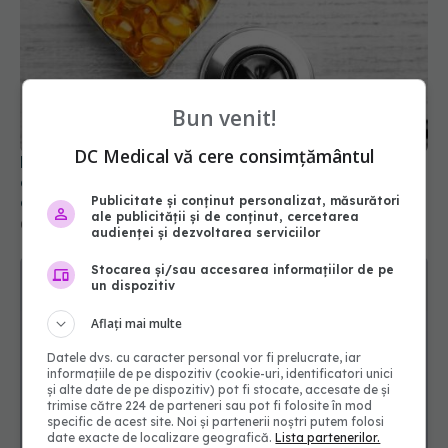
FDA a aprobat prima pastilă care reduce
Bun venit!
colesterolul rău cu aproape 60%. Ce se întâmplă
cu statinele
DC Medical vă cere consimțământul
05 aug 2026, 14:23
Publicitate și conținut personalizat, măsurători
ale publicității și de conținut, cercetarea
audienței și dezvoltarea serviciilor
Stocarea și/sau accesarea informațiilor de pe
un dispozitiv
Aflați mai multe
Datele dvs. cu caracter personal vor fi prelucrate, iar
informațiile de pe dispozitiv (cookie-uri, identificatori unici
și alte date de pe dispozitiv) pot fi stocate, accesate de și
trimise către 224 de parteneri sau pot fi folosite în mod
specific de acest site. Noi și partenerii noștri putem folosi
Tratamentul care prelungește viața pacienților cu
date exacte de localizare geografică.
Lista partenerilor.