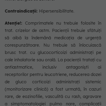
Contraindicații:
Hipersensibilitate.
Atenție!:
Comprimatele nu trebuie folosite în
trat. crizelor de astm. Pacienții trebuie sfătuiți
să aibă la îndemână medicația de urgență
corespunzătoare. Nu trebuie să înlocuiască
brusc trat. cu glucocorticoizi administrați pe
cale inhalatorie sau orală. La pacienții tratați cu
antiastmatice, inclusiv antagoniști ai
receptorilor pentru leucotriene, reducerea dozei
de gluco corticoizi administrați sistemic
(monitorizare clinică) a fost urmată, în cazuri
rare, de eozinofilie, vasculită cu rash, agravare
a simptomatologiei pulmo nare, complicații