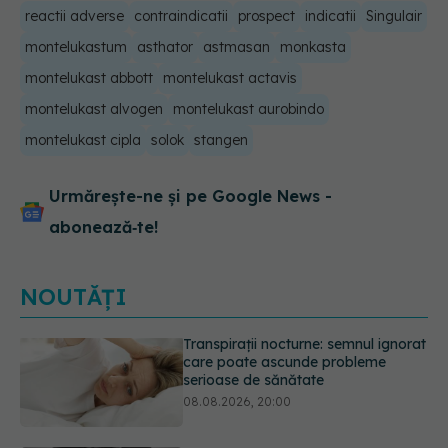
reactii adverse
contraindicatii
prospect
indicatii
Singulair
montelukastum
asthator
astmasan
monkasta
montelukast abbott
montelukast actavis
montelukast alvogen
montelukast aurobindo
montelukast cipla
solok
stangen
Urmărește-ne și pe Google News -
abonează‑te!
NOUTĂȚI
Ce poți mânca și ce trebuie să eviți
dacă ai gastrită: exemplu de meniu
care reduce inflamația stomacului
08.08.2026, 19:00