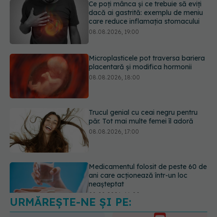
Microplasticele pot traversa bariera
placentară și modifica hormonii
08.08.2026, 18:00
Trucul genial cu ceai negru pentru
păr. Tot mai multe femei îl adoră
08.08.2026, 17:00
Medicamentul folosit de peste 60 de
ani care acționează într-un loc
neașteptat
08.08.2026, 16:00
URMĂREȘTE-NE ȘI PE:
Transpirații nocturne: semnul ignorat
care poate ascunde probleme
serioase de sănătate
6560
08.08.2026, 20:00
URMĂRITORI
ABONAȚI