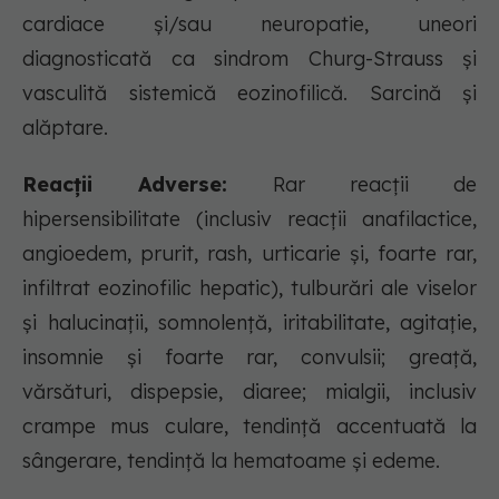
cardiace și/sau neuropatie, uneori
diagnosticată ca sindrom Churg-Strauss și
vasculită sistemică eozinofilică. Sarcină și
alăptare.
Reacții Adverse:
Rar reacții de
hipersensibilitate (inclusiv reacții anafilactice,
angioedem, prurit, rash, urticarie și, foarte rar,
infiltrat eozinofilic hepatic), tulburări ale viselor
și halucinații, somnolență, iritabilitate, agitație,
insomnie și foarte rar, convulsii; greață,
vărsături, dispepsie, diaree; mialgii, inclusiv
crampe mus culare, tendință accentuată la
sângerare, tendință la hematoame și edeme.