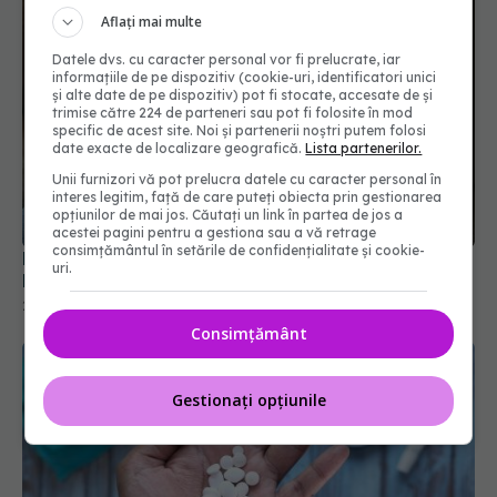
Aflați mai multe
Datele dvs. cu caracter personal vor fi prelucrate, iar
informațiile de pe dispozitiv (cookie-uri, identificatori unici
și alte date de pe dispozitiv) pot fi stocate, accesate de și
trimise către 224 de parteneri sau pot fi folosite în mod
specific de acest site. Noi și partenerii noștri putem folosi
date exacte de localizare geografică.
Lista partenerilor.
Unii furnizori vă pot prelucra datele cu caracter personal în
interes legitim, față de care puteți obiecta prin gestionarea
Medicamentele pentru reflux gastric, posibilă
opțiunilor de mai jos. Căutați un link în partea de jos a
legătură cu riscul de demență și cancer
acestei pagini pentru a gestiona sau a vă retrage
consimțământul în setările de confidențialitate și cookie-
21 iun 2026, 15:33
uri.
Consimțământ
Gestionați opțiunile