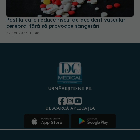
Pastila care reduce riscul de accident vascular
cerebral fără să provoace sângerări
22 apr 2026, 10:48
URMĂREȘTE-NE PE:
DESCARCĂ APLICAȚIA
spre
Medici și
Politica de
Politica
Gestionați
Contact
Declarați
specialiști
confidențialitate
Cookies
preferințele
de