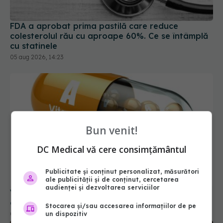
FDA a aprobat prima pastilă care reduce
colesterolul rău cu aproape 60%. Ce se întâmplă
cu statinele
05 aug 2026, 14:23
Bun venit!
DC Medical vă cere consimțământul
Vitamina A poate slăbi imunitatea împotriva
Publicitate și conținut personalizat, măsurători
cancerului
ale publicității și de conținut, cercetarea
audienței și dezvoltarea serviciilor
08 ian 2026, 14:18
Stocarea și/sau accesarea informațiilor de pe
un dispozitiv