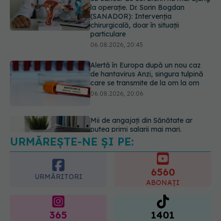
Alertă în Europa după un nou caz
de hantavirus Anzi, singura tulpină
care se transmite de la om la om
06.08.2026, 20:06
Mii de angajați din Sănătate ar
putea primi salarii mai mari.
Sindicatele cer schimbarea legii
06.08.2026, 19:26
URMĂREȘTE-NE ȘI PE:
Alergia la ambrozie: 4 lucruri
esențiale despre simptome,
prevenție și tratament, explicate de
6560
dr. Tudor Ciuhodaru
URMĂRITORI
ABONAȚI
07.08.2026, 08:21
365
1401
URMĂRITORI
URMĂRITORI
ARTICOLE SIMILARE