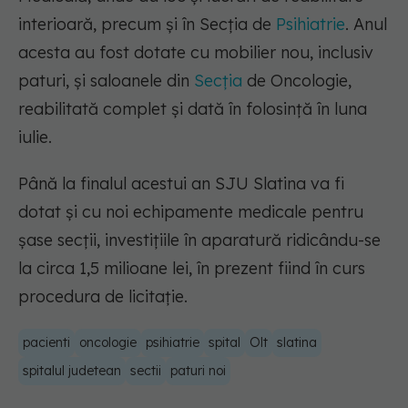
interioară, precum şi în Secţia de
Psihiatrie
. Anul
acesta au fost dotate cu mobilier nou, inclusiv
paturi, şi saloanele din
Secţia
de Oncologie,
reabilitată complet şi dată în folosinţă în luna
iulie.
Până la finalul acestui an SJU Slatina va fi
dotat şi cu noi echipamente medicale pentru
şase secţii, investiţiile în aparatură ridicându-se
la circa 1,5 milioane lei, în prezent fiind în curs
procedura de licitaţie.
pacienti
oncologie
psihiatrie
spital
Olt
slatina
spitalul judetean
sectii
paturi noi