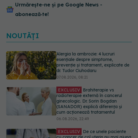
Urmărește-ne și pe Google News -
abonează‑te!
NOUTĂȚI
EXCLUSIV
Brahiterapie vs
radioterapie externă în cancerul
ginecologic. Dr. Sorin Bogdan
(SANADOR) explică diferența și
cum acționează tratamentul
06.08.2026, 22:49
EXCLUSIV
De ce unele paciente
cu cancer de col uterin nu mai ajung
la operație. Dr. Sorin Bogdan
(SANADOR): Intervenția
chirurgicală, doar în situații
particulare
06.08.2026, 20:45