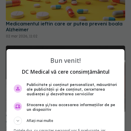
Medicamentul ieftin care ar putea preveni boala
Alzheimer
02 mar 2026, 11:02
Bun venit!
DC Medical vă cere consimțământul
Publicitate și conținut personalizat, măsurători
ale publicității și de conținut, cercetarea
audienței și dezvoltarea serviciilor
Stocarea și/sau accesarea informațiilor de pe
un dispozitiv
Ce nu știai despre paracetamol. Impactul asupra
Aflați mai multe
creierului
22 ian 2026, 13:29
Datele dvs. cu caracter personal vor fi prelucrate, iar