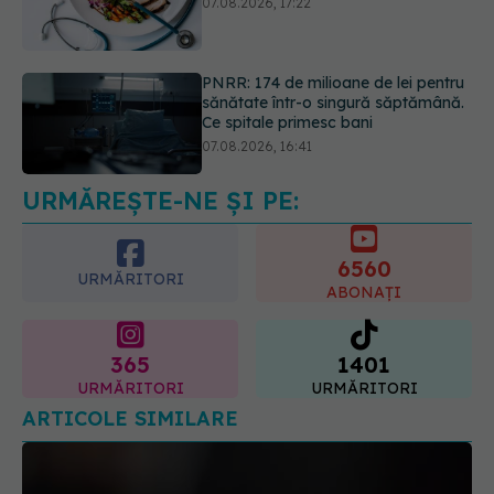
sănătate într-o singură săptămână.
Ce spitale primesc bani
07.08.2026, 16:41
Ce spune culoarea ta preferată
despre vârsta pe care o ai. Care
este "codul cromatic" al generațiilor
07.08.2026, 21:29
URMĂREȘTE-NE ȘI PE:
6560
URMĂRITORI
ABONAȚI
365
1401
URMĂRITORI
URMĂRITORI
ARTICOLE SIMILARE