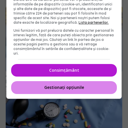
informațiile de pe dispozitiv (cookie-uri, identificatori unici
și alte date de pe dispozitiv) pot fi stocate, accesate de și
trimise către 224 de parteneri sau pot fi folosite în mod
specific de acest site. Noi și partenerii noștri putem folosi
date exacte de localizare geografică.
Lista partenerilor.
Unii furnizori vă pot prelucra datele cu caracter personal în
interes legitim, față de care puteți obiecta prin gestionarea
opțiunilor de mai jos. Căutați un link în partea de jos a
acestei pagini pentru a gestiona sau a vă retrage
consimțământul în setările de confidențialitate și cookie-
uri.
Consimțământ
Avertisment pentru cei care folosesc noile pastile
pentru slăbit. Greșeala făcută de mulți la micul
dejun
Gestionați opțiunile
14 iul 2026, 18:23