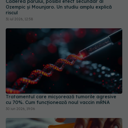
Căderea părului, posibil efect secundar al
Ozempic și Mounjaro. Un studiu amplu explică
riscul
31 iul 2026, 12:58
Tratamentul care micșorează tumorile agresive
cu 70%. Cum funcționează noul vaccin mRNA
30 iun 2026, 19:06