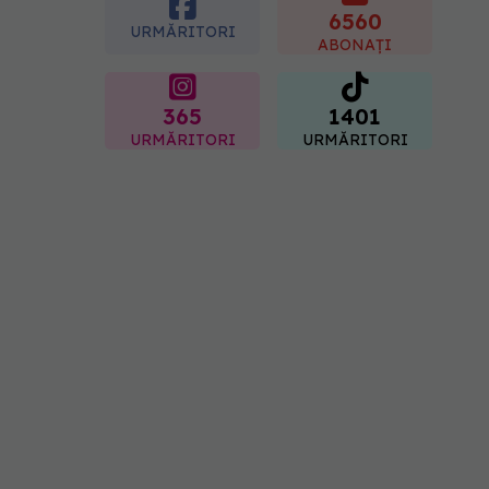
serioase de sănătate
6560
URMĂRITORI
08.08.2026, 20:00
ABONAȚI
365
1401
URMĂRITORI
URMĂRITORI