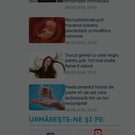
inflamația stomacului
08.08.2026, 19:00
Microplasticele pot
traversa bariera
placentară și modifica
hormonii
08.08.2026, 18:00
Trucul genial cu ceai negru
pentru păr. Tot mai multe
femei îl adoră
08.08.2026, 17:00
Medicamentul folosit de
peste 60 de ani care
acționează într-un loc
neașteptat
08.08.2026, 16:00
URMĂREȘTE-NE ȘI PE:
Transpirații nocturne:
semnul ignorat care poate
ascunde probleme