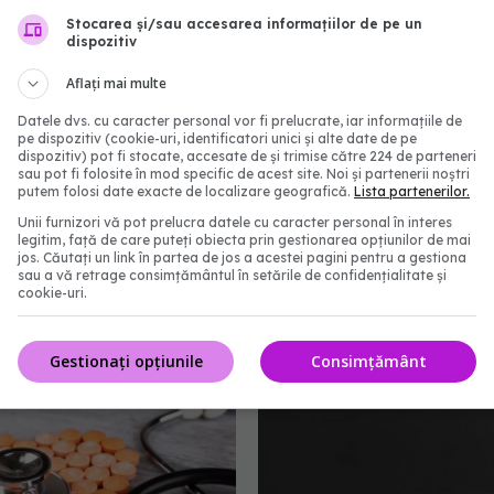
19:42
Stocarea și/sau accesarea informațiilor de pe un
dispozitiv
Aflați mai multe
Datele dvs. cu caracter personal vor fi prelucrate, iar informațiile de
pe dispozitiv (cookie-uri, identificatori unici și alte date de pe
dispozitiv) pot fi stocate, accesate de și trimise către 224 de parteneri
sau pot fi folosite în mod specific de acest site. Noi și partenerii noștri
putem folosi date exacte de localizare geografică.
Lista partenerilor.
Unii furnizori vă pot prelucra datele cu caracter personal în interes
legitim, față de care puteți obiecta prin gestionarea opțiunilor de mai
jos. Căutați un link în partea de jos a acestei pagini pentru a gestiona
sau a vă retrage consimțământul în setările de confidențialitate și
ntul comun care îți
Medicamentul pentru te
cookie-uri.
 sănătatea
care forțează celulele
canceroase să se autod
19:09
Gestionați opțiunile
Consimțământ
27 mai 2026, 15:00