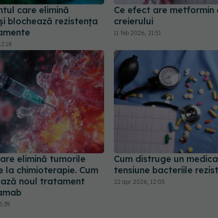
tul care elimină
Ce efect are metformin
și blochează rezistența
creierului
camente
11 feb 2026, 21:51
12:18
care elimină tumorile
Cum distruge un medic
e la chimioterapie. Cum
tensiune bacteriile rezis
ează noul tratament
22 apr 2026, 12:05
amab
5:39