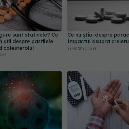
gure sunt statinele? Ce
Ce nu știai despre para
ă știi despre pastilele
Impactul asupra creieru
d colesterolul
22 ian 2026, 13:29
9:22