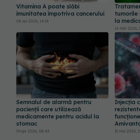
Vitamina A poate slăbi
Tratamen
imunitatea împotriva cancerului
tumorile 
la medi
08 ian 2026, 14:18
16 mar 2026, 
Semnalul de alarmă pentru
Injecția 
pacienții care utilizează
rezistent
medicamente pentru acidul la
funcțion
stomac
Amivant
19 apr 2026, 08:43
31 mai 2026, 1