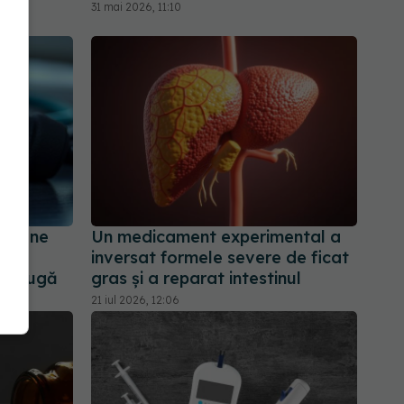
31 mai 2026, 11:10
nsiune
Un medicament experimental a
inversat formele severe de ficat
istrugă
gras și a reparat intestinul
21 iul 2026, 12:06