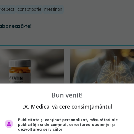
rospect
consptipatie
mestinon
abonează‑te!
Bun venit!
DC Medical vă cere consimțământul
e 10 minute care poate
Terapia care distruge t
Publicitate și conținut personalizat, măsurători ale
ă ai nevoie de statine,
pulmonare
publicității și de conținut, cercetarea audienței și
ă ai colesterolul normal
dezvoltarea serviciilor
15 apr 2026, 14:29