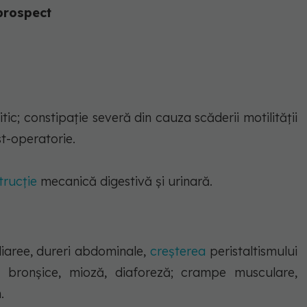
rospect
itic; constipaţie severă din cauza scăderii motilităţii
t-operatorie.
trucţie
mecanică digestivă şi urinară.
diaree, dureri abdominale,
creşterea
peristaltismului
reţii bronşice, mioză, diaforeză; crampe musculare,
.