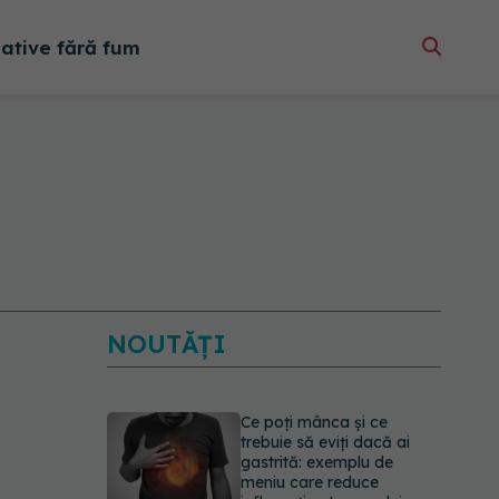
native fără fum
NOUTĂȚI
Ce poți mânca și ce
trebuie să eviți dacă ai
gastrită: exemplu de
meniu care reduce