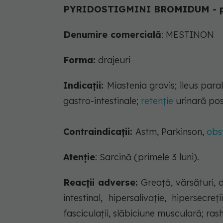
PYRIDOSTIGMINI BROMIDUM - p
Denumire comercială
: MESTINON
Forma:
drajeuri
Indicații:
Miastenia gravis; ileus paral
gastro-intestinale;
retenţie
urinară pos
Contraindicații:
Astm, Parkinson,
obs
Atenție
: Sarcină (primele 3 luni).
Reacții adverse:
Greaţă, vărsături, 
intestinal, hipersalivaţie, hipersec
fasciculaţii, slăbiciune musculară; rash