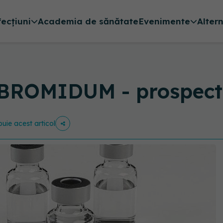
fecțiuni
Academia de sănătate
Evenimente
Alter
BROMIDUM - prospect
buie acest articol