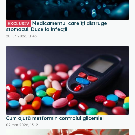
Medicamentul care îți distruge
EXCLUSIV
stomacul. Duce la infecții
20 iun 2026, 11:45
Cum ajută metformin controlul glicemiei
02 mar 2026, 13:12