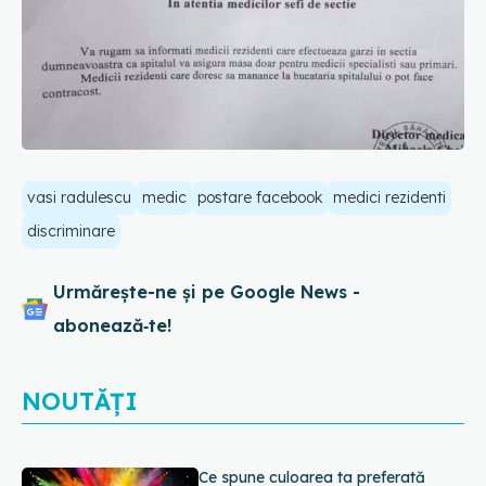
vasi radulescu
medic
postare facebook
medici rezidenti
discriminare
Urmărește-ne și pe Google News -
abonează‑te!
NOUTĂȚI
EXCLUSIV
Cancerele care pot fi