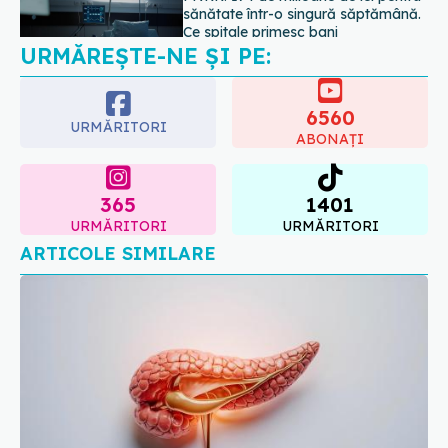
despre vârsta pe care o ai. Care
este "codul cromatic" al generațiilor
6560
07.08.2026, 21:29
URMĂRITORI
ABONAȚI
365
1401
URMĂRITORI
URMĂRITORI
ARTICOLE SIMILARE
Tratamentul care prelungește viața pacienților cu