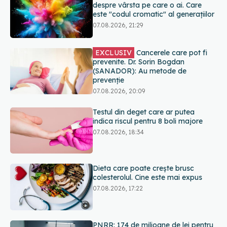
prevenite. Dr. Sorin Bogdan
(SANADOR): Au metode de
prevenție
07.08.2026, 20:09
Testul din deget care ar putea
indica riscul pentru 8 boli majore
07.08.2026, 18:34
Dieta care poate crește brusc
colesterolul. Cine este mai expus
07.08.2026, 17:22
PNRR: 174 de milioane de lei pentru
sănătate într-o singură săptămână.
Ce spitale primesc bani
07.08.2026, 16:41
URMĂREȘTE-NE ȘI PE:
Ce spune culoarea ta preferată